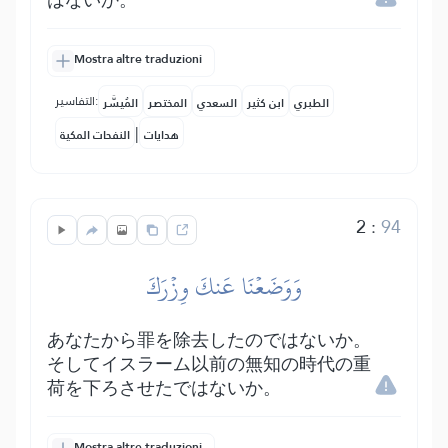
はないか。
Mostra altre traduzioni
التفاسير:
الطبري
ابن كثير
السعدي
المختصر
المُيسَّر
|
هدايات
النفحات المكية
2
:
94
وَوَضَعۡنَا عَنكَ وِزۡرَكَ
あなたから罪を除去したのではないか。
そしてイスラーム以前の無知の時代の重
荷を下ろさせたではないか。
Mostra altre traduzioni