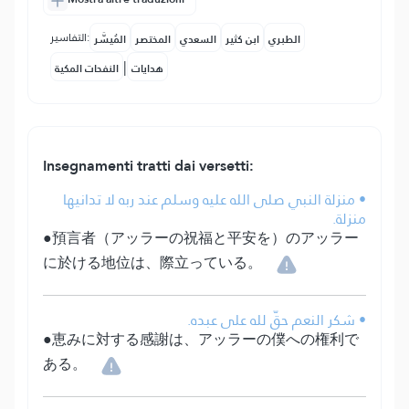
التفاسير:
الطبري
ابن كثير
السعدي
المختصر
المُيسَّر
|
هدايات
النفحات المكية
Insegnamenti tratti dai versetti:
• منزلة النبي صلى الله عليه وسلم عند ربه لا تدانيها
منزلة.
●預言者（アッラーの祝福と平安を）のアッラー
に於ける地位は、際立っている。
• شكر النعم حقّ لله على عبده.
●恵みに対する感謝は、アッラーの僕への権利で
ある。