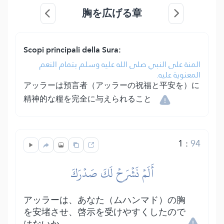
胸を広げる章
Scopi principali della Sura:
المنة على النبي صلى الله عليه وسلم بتمام النعم
المعنوية عليه.
アッラーは預言者（アッラーの祝福と平安を）に
精神的な糧を完全に与えられること
1
:
94
أَلَمۡ نَشۡرَحۡ لَكَ صَدۡرَكَ
アッラーは、あなた（ムハンマド）の胸
を安堵させ、啓示を受けやすくしたので