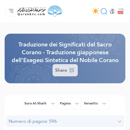
Home
Indice traduzioni
Audio
Servizi per sviluppatori - API
Sul progetto
Contattaci
Lingua
Browse Old Version
Traduzione dei Significati del Sacro
Corano - Traduzione giapponese
dell'Esegesi Sintetica del Nobile Corano
Share
Sura Al-Sharh
Pagina
Versetto
Numero di pagina: 596