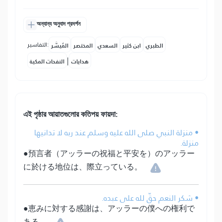
অন্যান্য অনুবাদ প্রদর্শন
التفاسير:
الطبري
ابن كثير
السعدي
المختصر
المُيسَّر
|
هدايات
النفحات المكية
এই পৃষ্ঠার আয়াতগুলোর কতিপয় ফায়দা:
• منزلة النبي صلى الله عليه وسلم عند ربه لا تدانيها
منزلة.
●預言者（アッラーの祝福と平安を）のアッラー
に於ける地位は、際立っている。
• شكر النعم حقّ لله على عبده.
●恵みに対する感謝は、アッラーの僕への権利で
ある。