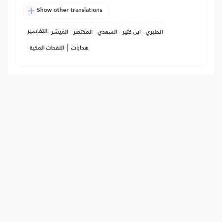
Show other translations
التفاسير:
الطبري
ابن كثير
السعدي
المختصر
المُيسَّر
|
هدايات
النفحات المكية
6
:
94
إِنَّ مَعَ ٱلۡعُسۡرِ يُسۡرٗا
確かに苦や厳しさがあれば、楽や豊かさ
があるということを十分知るならば、あ
なたは人びとの邪魔立てを恐れることも
なく、またアッラーへの呼びかけを止め
ることもない。