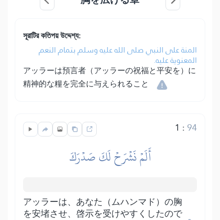
সূরাটির কতিপয় উদ্দেশ্য:
المنة على النبي صلى الله عليه وسلم بتمام النعم
المعنوية عليه.
アッラーは預言者（アッラーの祝福と平安を）に
精神的な糧を完全に与えられること
1
:
94
أَلَمۡ نَشۡرَحۡ لَكَ صَدۡرَكَ
アッラーは、あなた（ムハンマド）の胸
を安堵させ、啓示を受けやすくしたので