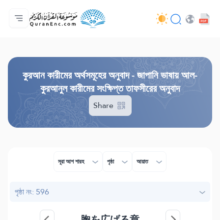
প্রথম পাতা
অনুবাদসমূহের সূচী
Audio
ডেভেলপারদের সেবাসমূহ - API
প্রকল্প সম্পর্কে
আমাদের সাথে যোগাযোগ করুন
ভাষা
Browse Old Version
কুরআন কারীমের অর্থসমূহের অনুবাদ - জাপানি ভাষায় আল-
কুরআনুল কারীমের সংক্ষিপ্ত তাফসীরের অনুবাদ
Share
সূরা আশ শারহ
পৃষ্ঠা
আয়াত
পৃষ্ঠা নং: 596
胸を広げる章