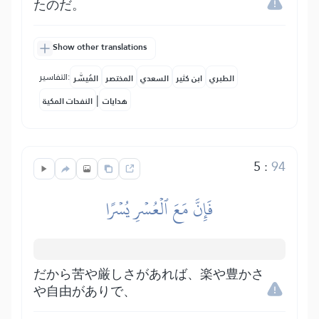
たのだ。
Show other translations
التفاسير:
الطبري
ابن كثير
السعدي
المختصر
المُيسَّر
|
هدايات
النفحات المكية
5
:
94
فَإِنَّ مَعَ ٱلۡعُسۡرِ يُسۡرًا
だから苦や厳しさがあれば、楽や豊かさ
や自由がありで、