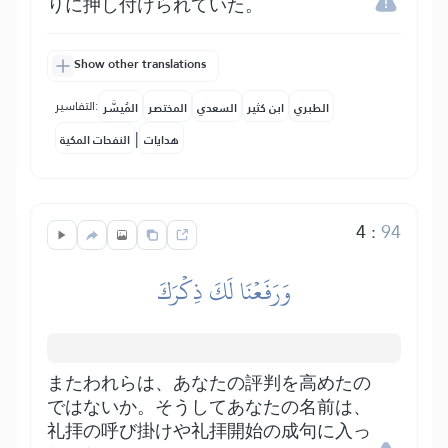
りに押し付けられていた。
Show other translations
التفاسير:
الطبري
ابن كثير
السعدي
المختصر
المُيسَّر
|
هدايات
النفحات المكية
4
:
94
وَرَفَعۡنَا لَكَ ذِكۡرَكَ
またわれらは、あなたの評判を高めたの
ではないか。そうしてあなたの名前は、
礼拝の呼び掛けや礼拝開始の成句に入っ