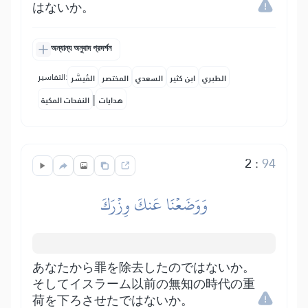
はないか。
অন্যান্য অনুবাদ প্রদর্শন
التفاسير:
الطبري
ابن كثير
السعدي
المختصر
المُيسَّر
|
هدايات
النفحات المكية
2
:
94
وَوَضَعۡنَا عَنكَ وِزۡرَكَ
あなたから罪を除去したのではないか。
そしてイスラーム以前の無知の時代の重
荷を下ろさせたではないか。