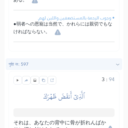
• وجوب الرحمة بالمستضعفين واللين لهم.
●弱者への恩寵は当然で、かれらには親切でもな
ければならない。
পৃষ্ঠা নং: 597
3
:
94
ٱلَّذِيٓ أَنقَضَ ظَهۡرَكَ
それは、あなたの背中に骨が折れんばか