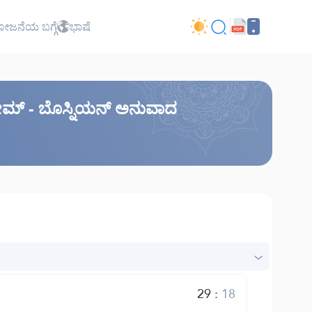
ಜನೆಯ ಬಗ್ಗೆ
ಭಾಷೆ
ಕರೀಮ್ - ಬೊಸ್ನಿಯನ್ ಅನುವಾದ
29
:
18