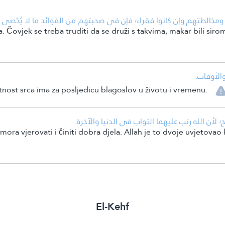
• الطتهم وإن كانوا فقراء؛ فإن في صحبتهم من الفوائد ما لا يُحْصَى
. Čovjek se treba truditi da se druži s takvima, makar bili sir
• لأوقات
nost srca ima za posljedicu blagoslov u životu i vremenu.
• لأن الله رتب عليهما الثواب في الدنيا والآخرة
ora vjerovati i činiti dobra djela. Allah je to dvoje uvjetovao 
El-Kehf