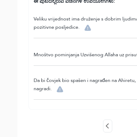
ಈ ಪುಟದಲ್ಲಿರುವ ವಚನಗಳ ಉಪಯೋಗಗಳು:
Veliku vrijednost ima druženje s dobrim ljudima
pozitivne posljedice.
Mnoštvo pominjanja Uzvišenog Allaha uz prisut
Da bi čovjek bio spašen i nagrađen na Ahiretu, m
nagradi.