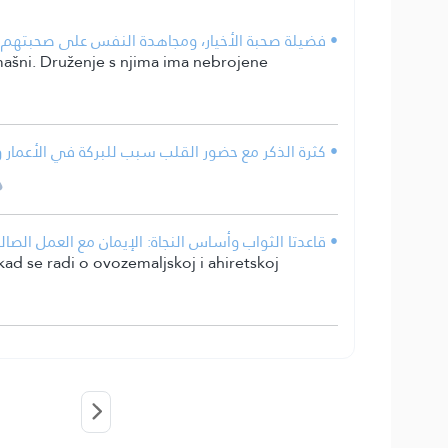
فضيلة صحبة الأخيار، ومجاهدة النفس على صحبتهم ومخ.
omašni. Druženje s njima ima nebrojene
كثرة الذكر مع حضور القلب سبب للبركة في الأعمار وا.
قاعدتا الثواب وأساس النجاة: الإيمان مع العمل الصالح؛ .
kad se radi o ovozemaljskoj i ahiretskoj