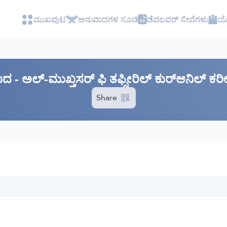
ಮುಖಪುಟ
ಅನುವಾದಗಳ ಸೂಚಿ
ಡೆವಲಪರ್ ಸೇವೆಗಳು
ಯೋ
ವಾದ - ಅಲ್-ಮುಖ್ತಸರ್ ಫಿ ತಫ್ಸೀರಿಲ್ ಕುರ್‌ಆನಿಲ್ 
Share