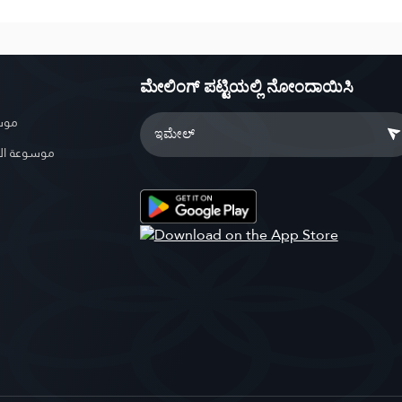
ಮೇಲಿಂಗ್ ಪಟ್ಟಿಯಲ್ಲಿ ನೋಂದಾಯಿಸಿ
موسو
موسوعة ال