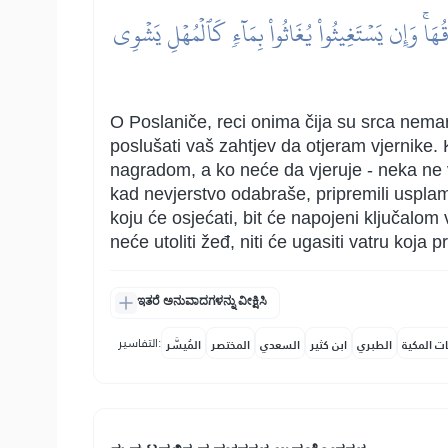
َاۚ وَإِن يَسۡتَغِيثُواْ يُغَاثُواْ بِمَآءٖ كَٱلۡمُهۡلِ يَشۡوِي
O Poslaniče, reci onima čija su srca nema
poslušati vaš zahtjev da otjeram vjernike. K
nagradom, a ko neće da vjeruje - neka ne v
kad nevjerstvo odabraše, pripremili usplamt
koju će osjećati, bit će napojeni ključalom v
neće utoliti žeđ, niti će ugasiti vatru koj
ಇತರೆ ಅನುವಾದಗಳನ್ನು ವೀಕ್ಷಿಸಿ
التفاسير:
ات المكية
الطبري
ابن كثير
السعدي
المختصر
المُيسَّر