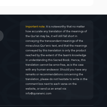
Important note:
It is noteworthy that no matter
how accurate any translation of the meanings of
the Qur’an may be, it will still fall short in
conveying the transcendent meanings of the
miraculous Qur’anic text, and that the meanings
conveyed by this translation is only the product
reached by the extent of the team’s knowledge
in understanding this Sacred Book. Hence, this
translation cannot be error-free, as is the case
with any human endeavor. Should you have any
remarks or recommendations concerning the
translation, please do not hesitate to write in the
comment box next to each verse on the
website, or send us an email via:
info@quranenc.com