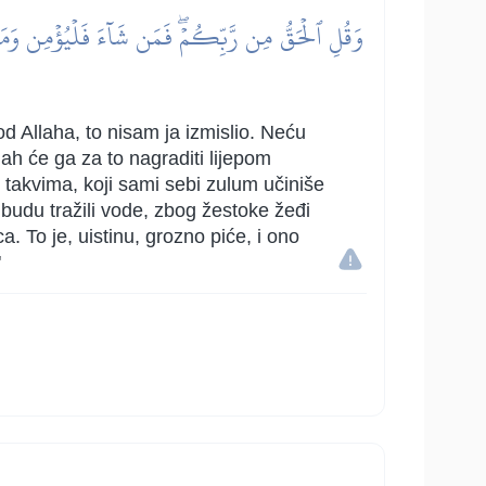
وَقُلِ ٱلۡحَقُّ مِن رَّبِّكُمۡۖ فَمَن شَآءَ فَلۡيُؤۡمِن وَمَن شَ
 Allaha, to nisam ja izmislio. Neću
lah će ga za to nagraditi lijepom
 takvima, koji sami sebi zulum učiniše
 budu tražili vode, zbog žestoke žeđi
a. To je, uistinu, grozno piće, i ono
"