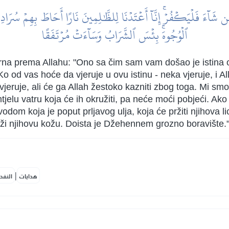
آءَ فَلۡيَكۡفُرۡۚ إِنَّآ أَعۡتَدۡنَا لِلظَّٰلِمِينَ نَارًا أَحَاطَ بِهِمۡ سُرَادِقُه
ٱلۡوُجُوهَۚ بِئۡسَ ٱلشَّرَابُ وَسَآءَتۡ مُرۡتَفَقًا
rna prema Allahu: "Ono sa čim sam vam došao je istina od
o od vas hoće da vjeruje u ovu istinu - neka vjeruje, i Al
jeruje, ali će ga Allah žestoko kazniti zbog toga. Mi smo
jelu vatru koja će ih okružiti, pa neće moći pobjeći. Ako
odom koja je poput prljavog ulja, koja će pržiti njihova lic
a prži njihovu kožu. Doista je Džehennem grozno boravište.
|
هدايات
النفح