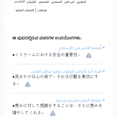
التفاسير:
الطبري
ابن كثير
السعدي
المختصر
المُيسَّر
|
هدايات
النفحات المكية
ಈ ಪುಟದಲ್ಲಿರುವ ವಚನಗಳ ಉಪಯೋಗಗಳು:
• أهمية الأمن في الإسلام.
●イスラームにおける安全の重要性。
• الرياء أحد أمراض القلوب، وهو يبطل العمل.
●見せかけは心の病で、それは行動を無効にす
る。
• مقابلة النعم بالشكر يزيدها.
●恵みに対して感謝をすることは、さらに恵みを
増やしてくれる。