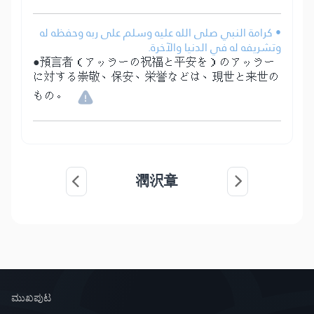
• كرامة النبي صلى الله عليه وسلم على ربه وحفظه له
وتشريفه له في الدنيا والآخرة.
●預言者（アッラーの祝福と平安を）のアッラー
に対する崇敬、保安、栄誉などは、現世と来世の
もの。
潤沢章
ಮುಖಪುಟ