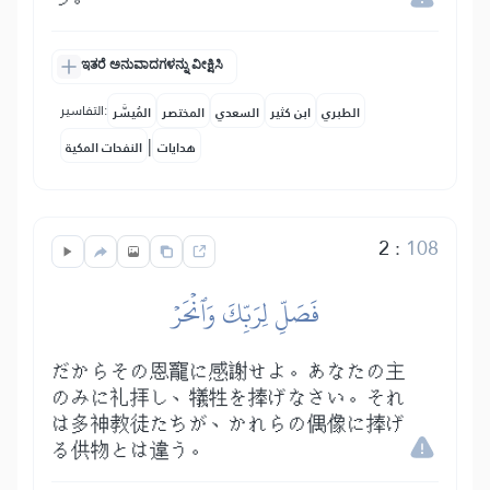
つ。
ಇತರೆ ಅನುವಾದಗಳನ್ನು ವೀಕ್ಷಿಸಿ
التفاسير:
الطبري
ابن كثير
السعدي
المختصر
المُيسَّر
|
هدايات
النفحات المكية
2
:
108
فَصَلِّ لِرَبِّكَ وَٱنۡحَرۡ
だからその恩寵に感謝せよ。あなたの主
のみに礼拝し、犠牲を捧げなさい。それ
は多神教徒たちが、かれらの偶像に捧げ
る供物とは違う。