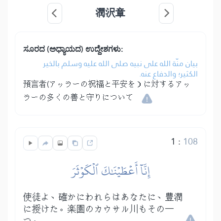
潤沢章
ಸೂರದ (ಅಧ್ಯಾಯದ) ಉದ್ದೇಶಗಳು:
بيان منّة الله على نبيه صلى الله عليه وسلم بالخير
الكثير؛ والدفاع عنه.
預言者(アッラーの祝福と平安を）に対するアッ
ラーの多くの善と守りについて
1
:
108
إِنَّآ أَعۡطَيۡنَٰكَ ٱلۡكَوۡثَرَ
使徒よ、確かにわれらはあなたに、豊潤
に授けた。楽園のカウサル川もその一