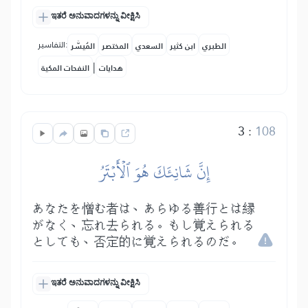
ಇತರೆ ಅನುವಾದಗಳನ್ನು ವೀಕ್ಷಿಸಿ
التفاسير:
الطبري
ابن كثير
السعدي
المختصر
المُيسَّر
|
هدايات
النفحات المكية
3
:
108
إِنَّ شَانِئَكَ هُوَ ٱلۡأَبۡتَرُ
あなたを憎む者は、あらゆる善行とは縁
がなく、忘れ去られる。もし覚えられる
としても、否定的に覚えられるのだ。
ಇತರೆ ಅನುವಾದಗಳನ್ನು ವೀಕ್ಷಿಸಿ