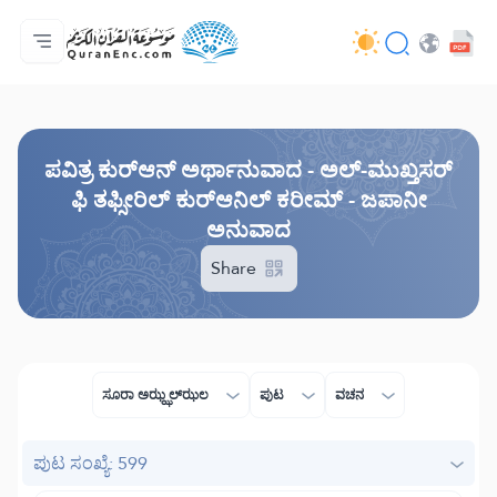
ಮುಖಪುಟ
ಅನುವಾದಗಳ ಸೂಚಿ
Audio
ಡೆವಲಪರ್ ಸೇವೆಗಳು - API
ಯೋಜನೆಯ ಬಗ್ಗೆ
ನಮ್ಮನ್ನು ಕರೆ ಮಾಡಿ
ಭಾಷೆ
Browse Old Version
ಪವಿತ್ರ ಕುರ್‌ಆನ್ ಅರ್ಥಾನುವಾದ - ಅಲ್-ಮುಖ್ತಸರ್
ಫಿ ತಫ್ಸೀರಿಲ್ ಕುರ್‌ಆನಿಲ್ ಕರೀಮ್ - ಜಪಾನೀ
ಅನುವಾದ
Share
ಸೂರಾ ಅಝ್ಝಲ್ ಝಲ
ಪುಟ
ವಚನ
ಪುಟ ಸಂಖ್ಯೆ: 599