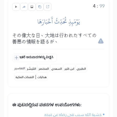
4
:
99
يَوۡمَئِذٖ تُحَدِّثُ أَخۡبَارَهَا
その偉大な日、大地は行われたすべての
善悪の情報を語るが、
ಇತರೆ ಅನುವಾದಗಳನ್ನು ವೀಕ್ಷಿಸಿ
التفاسير:
الطبري
ابن كثير
السعدي
المختصر
المُيسَّر
|
هدايات
النفحات المكية
ಈ ಪುಟದಲ್ಲಿರುವ ವಚನಗಳ ಉಪಯೋಗಗಳು:
• خشية الله سبب في رضاه عن عبده.