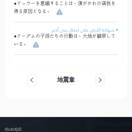
●アッラーを意識することは、僕がかれの満悦を
得る原因となる。
• شهادة الأرض على أعمال بني آدم.
●アーダムの子孫たちの行動は、大地が観察して
いる。
地震章
ಮುಖಪುಟ