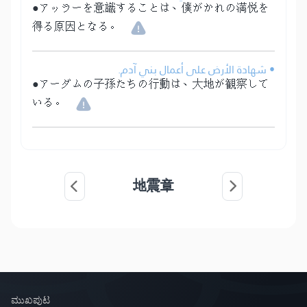
●アッラーを意識することは、僕がかれの満悦を
得る原因となる。
• شهادة الأرض على أعمال بني آدم.
●アーダムの子孫たちの行動は、大地が観察して
いる。
地震章
ಮುಖಪುಟ