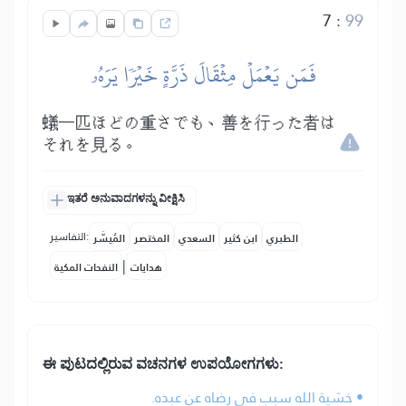
7
:
99
فَمَن يَعۡمَلۡ مِثۡقَالَ ذَرَّةٍ خَيۡرٗا يَرَهُۥ
蟻一匹ほどの重さでも、善を行った者は
それを見る。
ಇತರೆ ಅನುವಾದಗಳನ್ನು ವೀಕ್ಷಿಸಿ
التفاسير:
الطبري
ابن كثير
السعدي
المختصر
المُيسَّر
|
هدايات
النفحات المكية
ಈ ಪುಟದಲ್ಲಿರುವ ವಚನಗಳ ಉಪಯೋಗಗಳು:
• خشية الله سبب في رضاه عن عبده.