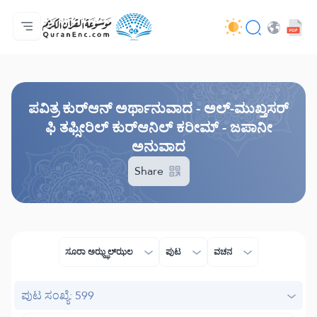
ಮುಖಪುಟ
ಅನುವಾದಗಳ ಸೂಚಿ
Audio
ಡೆವಲಪರ್ ಸೇವೆಗಳು - API
ಯೋಜನೆಯ ಬಗ್ಗೆ
ನಮ್ಮನ್ನು ಕರೆ ಮಾಡಿ
ಭಾಷೆ
Browse Old Version
ಪವಿತ್ರ ಕುರ್‌ಆನ್ ಅರ್ಥಾನುವಾದ - ಅಲ್-ಮುಖ್ತಸರ್
ಫಿ ತಫ್ಸೀರಿಲ್ ಕುರ್‌ಆನಿಲ್ ಕರೀಮ್ - ಜಪಾನೀ
ಅನುವಾದ
Share
ಸೂರಾ ಅಝ್ಝಲ್ ಝಲ
ಪುಟ
ವಚನ
ಪುಟ ಸಂಖ್ಯೆ: 599