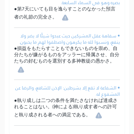
بصره وهو في السماء السابعة.
●第7天にいても目を逸らすことのなかった預言
者の礼節の完全さ。
• سفاهة عقل المشركين حيث عبدوا شيئًا لا يضر ولا
ينفع، ونسبوا لله ما يكرهون واصطفوا لهم ما يحبون.
●損益をもたらすこともできないものを崇め、自
分たちが嫌がるものをアッラーに帰属させ、自分
たちの好むものを選別する多神教徒の愚かさ。
• الشفاعة لا تقع إلا بشرطين: الإذن للشافع، والرضا عن
المشفوع له.
●執り成しは二つの条件を満たさなければ達成さ
れることはない。(神による)執り成す者への許可
と執り成される者への満足である。