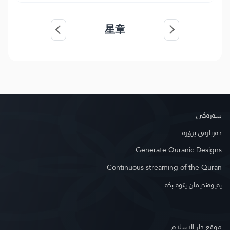
星章
سه‌ره‌كی
دەربارەی پرۆژە
Generate Quranic Designs
Continuous streaming of the Quran
په‌یوه‌ندیمان پێوه‌ بكه‌
موقع دار الإسلام