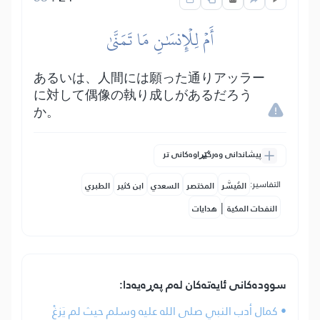
أَمۡ لِلۡإِنسَٰنِ مَا تَمَنَّىٰ
あるいは、人間には願った通りアッラー
に対して偶像の執り成しがあるだろう
か。
پیشاندانی وەرگێڕاوەکانی تر
التفاسير:
المُيسَّر
المختصر
السعدي
ابن كثير
الطبري
|
النفحات المكية
هدايات
سوودەکانی ئایەتەکان لەم پەڕەیەدا:
• كمال أدب النبي صلى الله عليه وسلم حيث لم يَزغْ