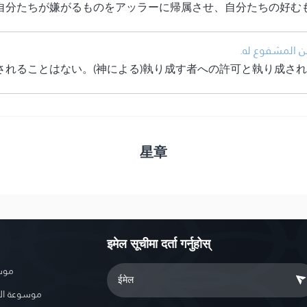
自分たちが嫌がるものをアッラーに帰属させ、自分たちの好む
• ن المشفوع له
されることはない。(神による)執り成す者への許可と執り成さ
星章
इमेल सूचीमा दर्ता गर्नुहोस्
موسو
موسوعة ال