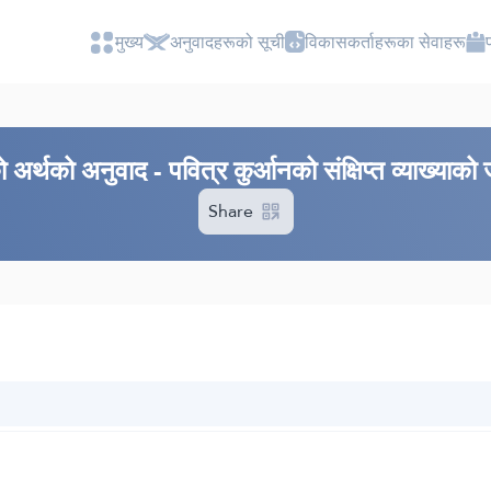
मुख्य
अनुवादहरूको सूची
विकासकर्ताहरूका सेवाहरू
अर्थको अनुवाद - पवित्र कुर्आनको संक्षिप्त व्याख्याको
Share