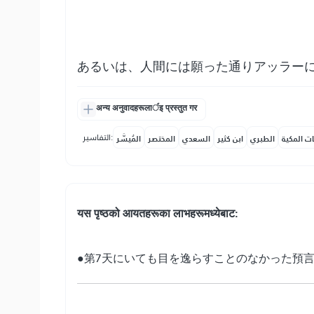
あるいは、人間には願った通りアッラー
अन्य अनुवादहरूलार्इ प्रस्तुत गर
التفاسير:
ات المكية
الطبري
ابن كثير
السعدي
المختصر
المُيسَّر
यस पृष्ठको आयतहरूका लाभहरूमध्येबाट:
●第7天にいても目を逸らすことのなかった預