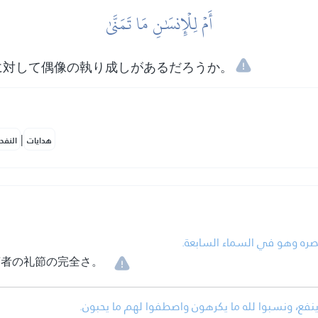
أَمۡ لِلۡإِنسَٰنِ مَا تَمَنَّىٰ
に対して偶像の執り成しがあるだろうか。
|
هدايات
النفح
• صره وهو في السماء السابعة
言者の礼節の完全さ。
• فع، ونسبوا لله ما يكرهون واصطفوا لهم ما يحبون