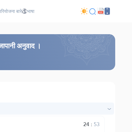
परियोजना बारे
भाषा
 जापानी अनुवाद ।
24
:
53