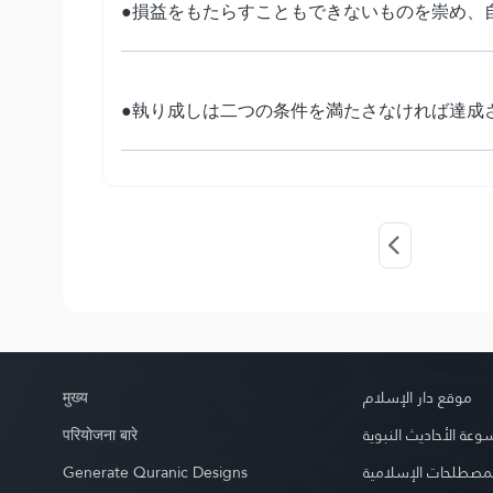
●損益をもたらすこともできないものを崇め、
●執り成しは二つの条件を満たさなければ達成
मुख्य
موقع دار الإسلام
परियोजना बारे
عة الأحاديث النبوية
Generate Quranic Designs
مصطلحات الإسلامية