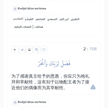
Rodyti kitus vertimus
التفاسير:
الطبري
ابن كثير
السعدي
المختصر
المُيسَّر
|
هدايات
النفحات المكية
2
:
108
فَصَلِّ لِرَبِّكَ وَٱنۡحَرۡ
为了感谢真主给予的恩惠，你应只为祂礼
拜和宰献牲，这有别于以物配主者为了接
近他们的偶像而为其宰献牲。
Rodyti kitus vertimus