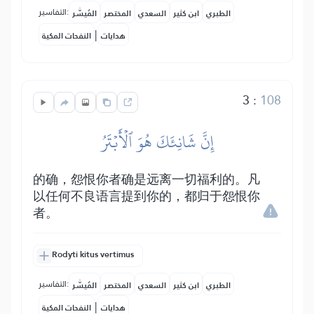
التفاسير:
الطبري
ابن كثير
السعدي
المختصر
المُيسَّر
|
هدايات
النفحات المكية
3
:
108
إِنَّ شَانِئَكَ هُوَ ٱلۡأَبۡتَرُ
的确，怨恨你者确是远离一切福利的。凡
以任何不良语言提到你的，都归于怨恨你
者。
Rodyti kitus vertimus
التفاسير:
الطبري
ابن كثير
السعدي
المختصر
المُيسَّر
|
هدايات
النفحات المكية