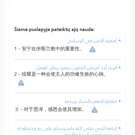
Šiame puslapyje pateiktų ajų nauda:
• أهمية الأمن في الإسلام.
1－安宁在伊斯兰教中的重要性。
• الرياء أحد أمراض القلوب، وهو يبطل العمل.
2－炫耀是一种会使主人的功修失效的心病。
• مقابلة النعم بالشكر يزيدها.
３－对于恩泽，感恩会使其增加。
• كرامة النبي صلى الله عليه وسلم على ربه وحفظه له
وتشريفه له في الدنيا والآخرة.