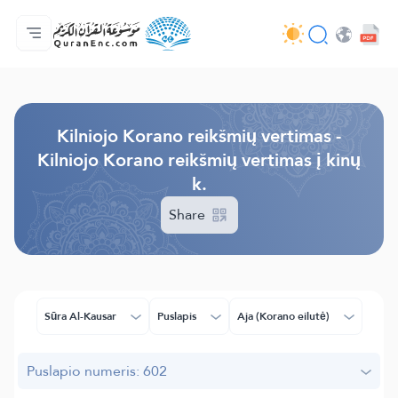
Pagrindinis
Vertimų turinys
Audio
Programuotojų paslaugos - API
Apie projektą
Susisiekite su mumis
Kalba
Browse Old Version
Kilniojo Korano reikšmių vertimas -
Kilniojo Korano reikšmių vertimas į kinų
k.
Share
Sūra Al-Kausar
Puslapis
Aja (Korano eilutė)
Puslapio numeris: 602