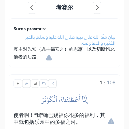
考赛尔
Sūros prasmės:
بيان منّة الله على نبيه صلى الله عليه وسلم بالخير
الكثير؛ والدفاع عنه.
真主对先知（愿主福安之）的恩惠，以及切断憎恶
他者的后路。
1
:
108
إِنَّآ أَعۡطَيۡنَٰكَ ٱلۡكَوۡثَرَ
使者啊！“我”确已赐福你很多的福利，其
中就包括乐园中的多福之河。