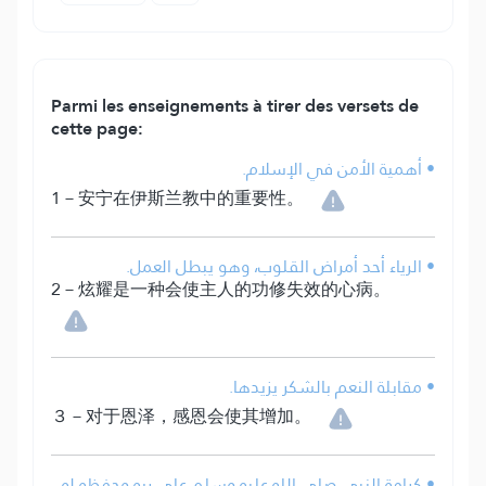
Parmi les enseignements à tirer des versets de
cette page:
• أهمية الأمن في الإسلام.
1－安宁在伊斯兰教中的重要性。
• الرياء أحد أمراض القلوب، وهو يبطل العمل.
2－炫耀是一种会使主人的功修失效的心病。
• مقابلة النعم بالشكر يزيدها.
３－对于恩泽，感恩会使其增加。
• كرامة النبي صلى الله عليه وسلم على ربه وحفظه له