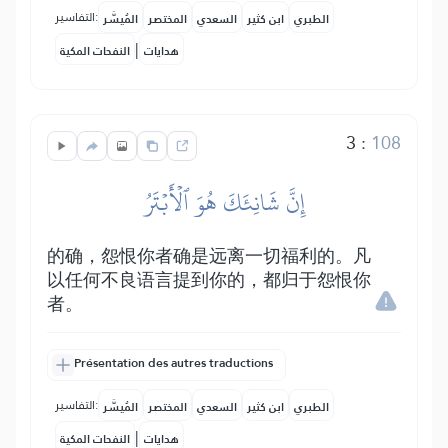
التفاسير:
الطبري
ابن كثير
السعدي
المختصر
المُيسَّر
|
هدايات
النفحات المكية
3
:
108
إِنَّ شَانِئَكَ هُوَ ٱلۡأَبۡتَرُ
的确，怨恨你者确是远离一切福利的。凡
以任何不良语言提到你的，都归于怨恨你
者。
Présentation des autres traductions
التفاسير:
الطبري
ابن كثير
السعدي
المختصر
المُيسَّر
|
هدايات
النفحات المكية