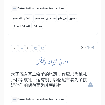
Présentation des autres traductions
التفاسير:
الطبري
ابن كثير
السعدي
المختصر
المُيسَّر
|
هدايات
النفحات المكية
2
:
108
فَصَلِّ لِرَبِّكَ وَٱنۡحَرۡ
为了感谢真主给予的恩惠，你应只为祂礼
拜和宰献牲，这有别于以物配主者为了接
近他们的偶像而为其宰献牲。
Présentation des autres traductions