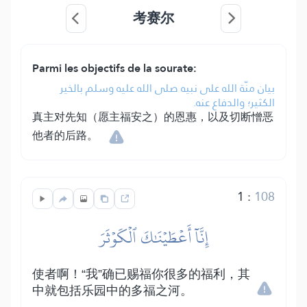
考赛尔
Parmi les objectifs de la sourate:
بيان منّة الله على نبيه صلى الله عليه وسلم بالخير
الكثير؛ والدفاع عنه.
真主对先知（愿主福安之）的恩惠，以及切断憎恶
他者的后路。
1
:
108
إِنَّآ أَعۡطَيۡنَٰكَ ٱلۡكَوۡثَرَ
使者啊！“我”确已赐福你很多的福利，其
中就包括乐园中的多福之河。