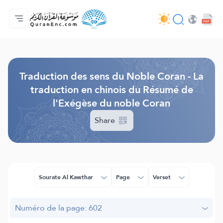
Accueil
Index des traductions
Audio
Services des développeurs du site - API
Autour du projet
Nous contacter
Langue
Browse Old Version
Traduction des sens du Noble Coran - La
traduction en chinois du Résumé de
l'Exégèse du noble Coran
Share
Sourate Al Kawthar
Page
Verset
Numéro de la page: 602