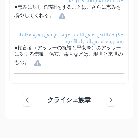
• مقابلة النعم بالشكر يزيدها.
●恵みに対して感謝をすることは、さらに恵みを
増やしてくれる。
• كرامة النبي صلى الله عليه وسلم على ربه وحفظه له
وتشريفه له في الدنيا والآخرة.
●預言者（アッラーの祝福と平安を）のアッラー
に対する崇敬、保安、栄誉などは、現世と来世の
もの。
クライシュ族章