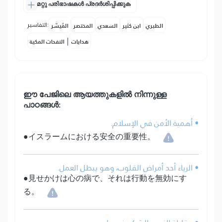
മറ്റു പരിഭാഷകൾ പ്രദർശിപ്പിക്കുക
التفاسير:
الطبري
ابن كثير
السعدي
المختصر
المُيسَّر
|
هدايات
النفحات المكية
ഈ പേജിലെ ആയത്തുകളിൽ നിന്നുള്ള
പാഠങ്ങൾ:
• أهمية الأمن في الإسلام.
●イスラームにおける安全の重要性。
• الرياء أحد أمراض القلوب، وهو يبطل العمل.
●見せかけは心の病で、それは行動を無効にす
る。