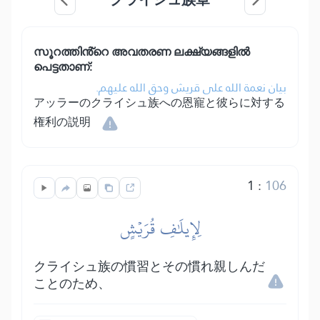
സൂറത്തിൻ്റെ അവതരണ ലക്ഷ്യങ്ങളിൽ
പെട്ടതാണ്:
بيان نعمة الله على قريش وحق الله عليهم.
アッラーのクライシュ族への恩寵と彼らに対する
権利の説明
1
:
106
لِإِيلَٰفِ قُرَيۡشٍ
クライシュ族の慣習とその慣れ親しんだ
ことのため、