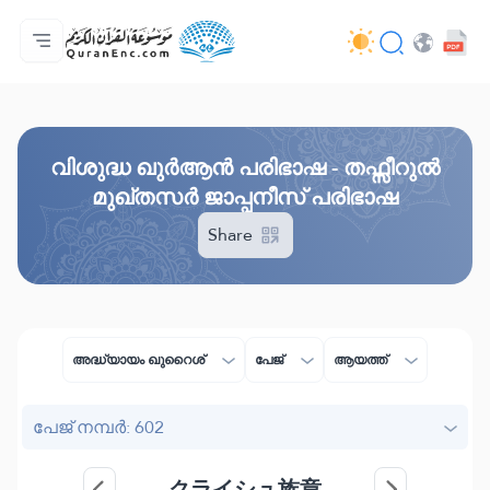
മെയിൻ പേജ്
വിവർത്തനങ്ങളുടെ സൂചിക
Audio
ഡെവലപ്പർമാരുടെ സേവനങ്ങൾ - API
പദ്ധതിയെ പറ്റി
ഞങ്ങളുമായി ബന്ധപ്പെടുക
ഭാഷ
Browse Old Version
വിശുദ്ധ ഖുർആൻ പരിഭാഷ - തഫ്സീറുൽ
മുഖ്തസർ ജാപ്പനീസ് പരിഭാഷ
Share
അദ്ധ്യായം ഖുറൈശ്
പേജ്
ആയത്ത്
പേജ് നമ്പർ: 602
クライシュ族章