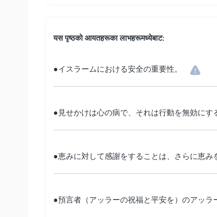
यस पृष्ठको आयतहरूका लाभहरूमध्येबाट:
●イスラームにおける安全の重要性。
●見せかけは心の病で、それは行動を無効にす
●恵みに対して感謝をすることは、さらに恵み
●預言者（アッラーの祝福と平安を）のアッラ