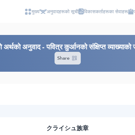
मुख्य
अनुवादहरूको सूची
विकासकर्ताहरूका सेवाहरू
अर्थको अनुवाद - पवित्र कुर्आनको संक्षिप्त व्याख्याको
Share
クライシュ族章