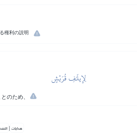
る権利の説明
لِإِيلَٰفِ قُرَيۡشٍ
ことのため、
|
هدايات
النفح