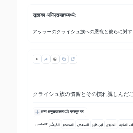
सूरहका अभिप्रायहरूमध्ये:
アッラーのクライシュ族への恩寵と彼らに対す
クライシュ族の慣習とその慣れ親しんだ
अन्य अनुवादहरूलार्इ प्रस्तुत गर
التفاسير:
ات المكية
الطبري
ابن كثير
السعدي
المختصر
المُيسَّر