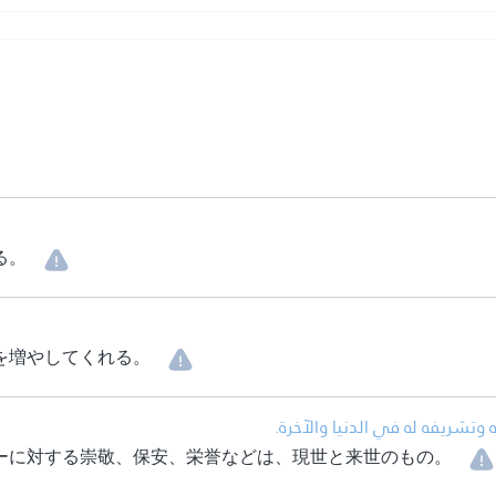
る。
を増やしてくれる。
• تشريفه له في الدنيا والآخرة
ーに対する崇敬、保安、栄誉などは、現世と来世のもの。