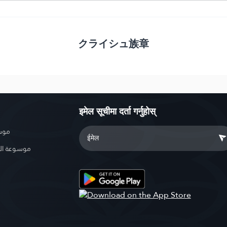
クライシュ族章
इमेल सूचीमा दर्ता गर्नुहोस्
موسو
موسوعة ال