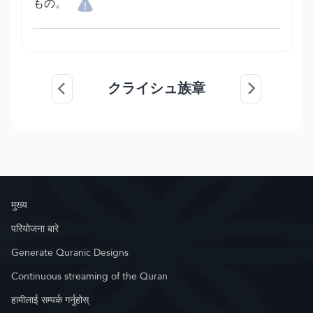
もの。
クライシュ族章
मुख्य
परियोजना बारे
Generate Quranic Designs
Continuous streaming of the Quran
हामीलाई सम्पर्क गर्नुहोस्