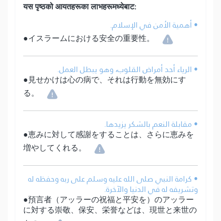
यस पृष्ठको आयतहरूका लाभहरूमध्येबाट:
• أهمية الأمن في الإسلام.
●イスラームにおける安全の重要性。
• الرياء أحد أمراض القلوب، وهو يبطل العمل.
●見せかけは心の病で、それは行動を無効にす
る。
• مقابلة النعم بالشكر يزيدها.
●恵みに対して感謝をすることは、さらに恵みを
増やしてくれる。
• كرامة النبي صلى الله عليه وسلم على ربه وحفظه له
وتشريفه له في الدنيا والآخرة.
●預言者（アッラーの祝福と平安を）のアッラー
に対する崇敬、保安、栄誉などは、現世と来世の