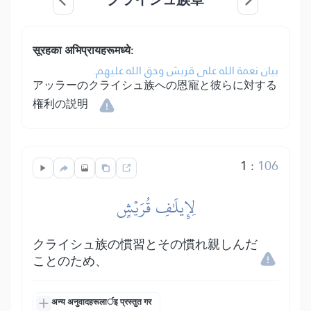
सूरहका अभिप्रायहरूमध्ये:
بيان نعمة الله على قريش وحق الله عليهم.
アッラーのクライシュ族への恩寵と彼らに対する
権利の説明
1
:
106
لِإِيلَٰفِ قُرَيۡشٍ
クライシュ族の慣習とその慣れ親しんだ
ことのため、
अन्य अनुवादहरूलार्इ प्रस्तुत गर