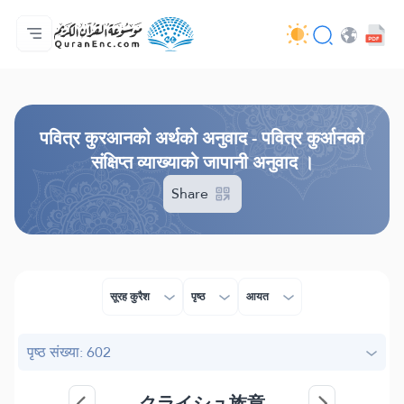
मुख्य
अनुवादहरूको सूची
Audio
विकासकर्ताहरूका सेवाहरू - API
परियोजना बारे
हामीलाई सम्पर्क गर्नुहोस्
भाषा
Browse Old Version
पवित्र कुरआनको अर्थको अनुवाद - पवित्र कुर्आनको
संक्षिप्त व्याख्याको जापानी अनुवाद ।
Share
सूरह कुरैश
पृष्ठ
आयत
पृष्ठ संख्या: 602
クライシュ族章