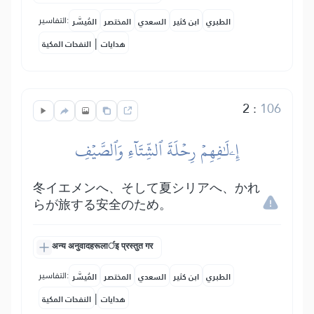
التفاسير:
الطبري
ابن كثير
السعدي
المختصر
المُيسَّر
|
هدايات
النفحات المكية
2
:
106
إِۦلَٰفِهِمۡ رِحۡلَةَ ٱلشِّتَآءِ وَٱلصَّيۡفِ
冬イエメンへ、そして夏シリアへ、かれ
らが旅する安全のため。
अन्य अनुवादहरूलार्इ प्रस्तुत गर
التفاسير:
الطبري
ابن كثير
السعدي
المختصر
المُيسَّر
|
هدايات
النفحات المكية