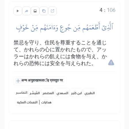
4
:
106
ٱلَّذِيٓ أَطۡعَمَهُم مِّن جُوعٖ وَءَامَنَهُم مِّنۡ خَوۡفِۭ
禁忌を守り、住民を尊重することを通じ
て、かれらの心に置かれたもので、アッ
ラーはかれらの飢えには食物を与え、か
れらの恐怖には安全を与えられた。
अन्य अनुवादहरूलार्इ प्रस्तुत गर
التفاسير:
الطبري
ابن كثير
السعدي
المختصر
المُيسَّر
|
هدايات
النفحات المكية