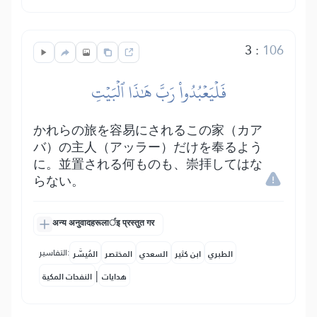
3
:
106
فَلۡيَعۡبُدُواْ رَبَّ هَٰذَا ٱلۡبَيۡتِ
かれらの旅を容易にされるこの家（カア
バ）の主人（アッラー）だけを奉るよう
に。並置される何ものも、崇拝してはな
らない。
अन्य अनुवादहरूलार्इ प्रस्तुत गर
التفاسير:
الطبري
ابن كثير
السعدي
المختصر
المُيسَّر
|
هدايات
النفحات المكية