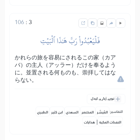
106
:
3
فَلۡيَعۡبُدُواْ رَبَّ هَٰذَا ٱلۡبَيۡتِ
かれらの旅を容易にされるこの家（カア
バ）の主人（アッラー）だけを奉るよう
に。並置される何ものも、崇拝してはな
らない。
نورې ژباړې لیدل
التفاسير:
المُيسَّر
المختصر
السعدي
ابن كثير
الطبري
|
النفحات المكية
هدايات