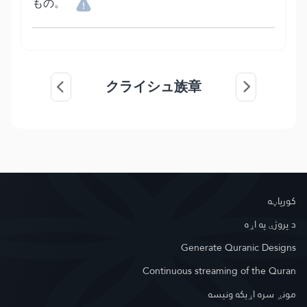
もの。
クライシュ族章
کور‌پاڼه
د پروژې په اړه
Generate Quranic Designs
Continuous streaming of the Quran
مونږ سره اړیکه ونیسه