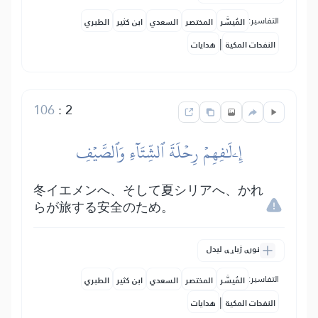
التفاسير:
المُيسَّر
المختصر
السعدي
ابن كثير
الطبري
|
النفحات المكية
هدايات
106
:
2
إِۦلَٰفِهِمۡ رِحۡلَةَ ٱلشِّتَآءِ وَٱلصَّيۡفِ
冬イエメンへ、そして夏シリアへ、かれ
らが旅する安全のため。
نورې ژباړې لیدل
التفاسير:
المُيسَّر
المختصر
السعدي
ابن كثير
الطبري
|
النفحات المكية
هدايات