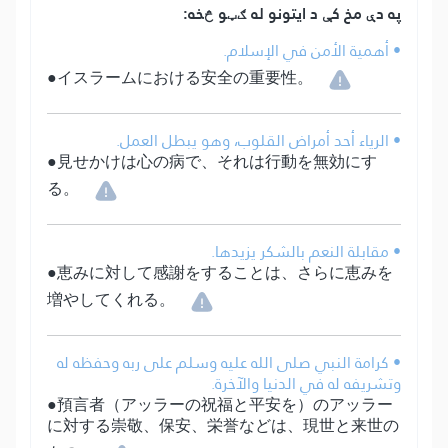
په دې مخ کې د ایتونو له ګټو څخه:
• أهمية الأمن في الإسلام.
●イスラームにおける安全の重要性。
• الرياء أحد أمراض القلوب، وهو يبطل العمل.
●見せかけは心の病で、それは行動を無効にす
る。
• مقابلة النعم بالشكر يزيدها.
●恵みに対して感謝をすることは、さらに恵みを
増やしてくれる。
• كرامة النبي صلى الله عليه وسلم على ربه وحفظه له
وتشريفه له في الدنيا والآخرة.
●預言者（アッラーの祝福と平安を）のアッラー
に対する崇敬、保安、栄誉などは、現世と来世の