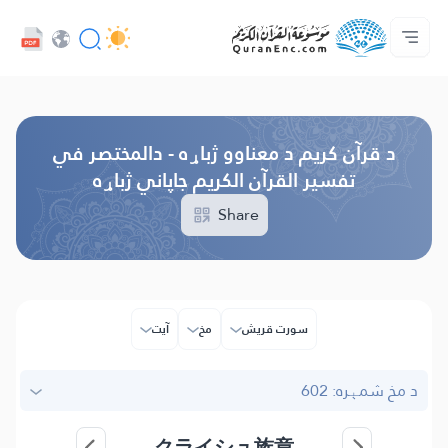
ژبه
Audio
کور‌پاڼه
د پروژې په اړه
د ژباړو فهرست
مونږ سره اړیکه ونیسه
د پراختیا ورکوونکو چوپړتیاوې - API
Browse Old Version
د قرآن کریم د معناوو ژباړه - دالمختصر في
تفسير القرآن الكريم جاپاني ژباړه
Share
سورت قریش
مخ
آیت
د مخ شمېره: 602
クライシュ族章