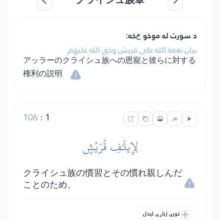
د سورت له موخو څخه:
بيان نعمة الله على قريش وحق الله عليهم.
アッラーのクライシュ族への恩寵と彼らに対する
権利の説明
106
:
1
لِإِيلَٰفِ قُرَيۡشٍ
クライシュ族の慣習とその慣れ親しんだ
ことのため、
نورې ژباړې لیدل