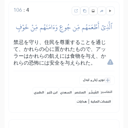
106
:
4
ٱلَّذِيٓ أَطۡعَمَهُم مِّن جُوعٖ وَءَامَنَهُم مِّنۡ خَوۡفِۭ
禁忌を守り、住民を尊重することを通じ
て、かれらの心に置かれたもので、アッ
ラーはかれらの飢えには食物を与え、か
れらの恐怖には安全を与えられた。
نورې ژباړې لیدل
التفاسير:
المُيسَّر
المختصر
السعدي
ابن كثير
الطبري
|
النفحات المكية
هدايات