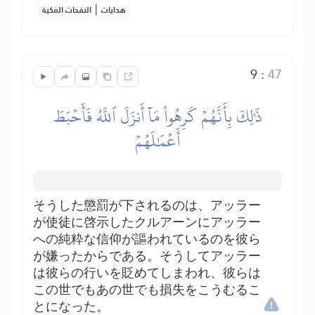
|
هدايات
النفحات المكية
9
:
47
ذَٰلِكَ بِأَنَّهُمۡ كَرِهُواْ مَآ أَنزَلَ ٱللَّهُ فَأَحۡبَطَ
أَعۡمَٰلَهُمۡ
そうした懲罰が下されるのは、アッラー
が使徒に啓示したクルアーンにアッラー
への純粋な信仰が謳われているのを彼ら
が嫌ったからである。そうしてアッラー
は彼らの行いを貶めてしまわれ、彼らは
この世でもあの世でも損失をこうむるこ
とになった。