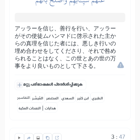
アッラーを信じ、善行を行い、アッラー
がその使徒ムハンマドに啓示された主か
らの真理を信じた者には、悪しき行いの
埋め合わせをしてくださり、それで咎め
られることはなく、この世とあの世の万
事をより良いものとして下さる。
മറ്റു പരിഭാഷകൾ പ്രദർശിപ്പിക്കുക
التفاسير:
الطبري
ابن كثير
السعدي
المختصر
المُيسَّر
|
هدايات
النفحات المكية
3
:
47