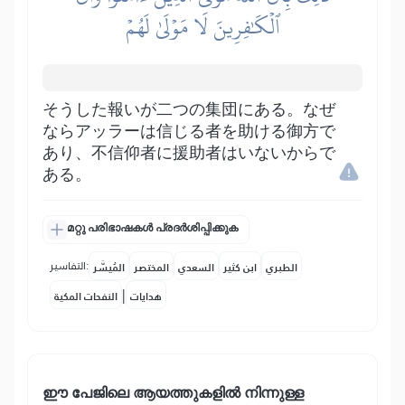
ٱلۡكَٰفِرِينَ لَا مَوۡلَىٰ لَهُمۡ
そうした報いが二つの集団にある。なぜ
ならアッラーは信じる者を助ける御方で
あり、不信仰者に援助者はいないからで
ある。
മറ്റു പരിഭാഷകൾ പ്രദർശിപ്പിക്കുക
التفاسير:
الطبري
ابن كثير
السعدي
المختصر
المُيسَّر
|
هدايات
النفحات المكية
ഈ പേജിലെ ആയത്തുകളിൽ നിന്നുള്ള