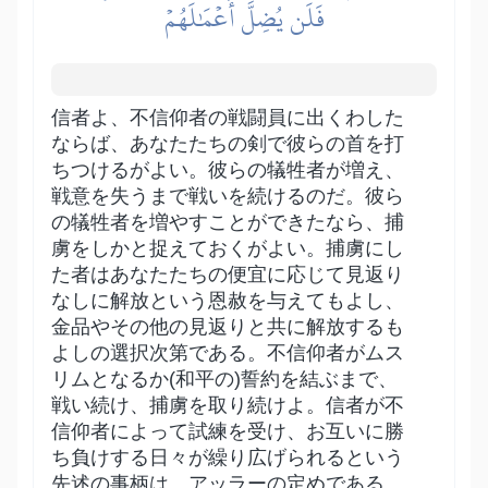
فَلَن يُضِلَّ أَعۡمَٰلَهُمۡ
信者よ、不信仰者の戦闘員に出くわした
ならば、あなたたちの剣で彼らの首を打
ちつけるがよい。彼らの犠牲者が増え、
戦意を失うまで戦いを続けるのだ。彼ら
の犠牲者を増やすことができたなら、捕
虜をしかと捉えておくがよい。捕虜にし
た者はあなたたちの便宜に応じて見返り
なしに解放という恩赦を与えてもよし、
金品やその他の見返りと共に解放するも
よしの選択次第である。不信仰者がムス
リムとなるか(和平の)誓約を結ぶまで、
戦い続け、捕虜を取り続けよ。信者が不
信仰者によって試練を受け、お互いに勝
ち負けする日々が繰り広げられるという
先述の事柄は、アッラーの定めである。