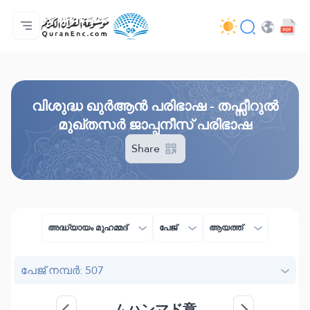
മെയിൻ പേജ്
വിവർത്തനങ്ങളുടെ സൂചിക
Audio
ഡെവലപ്പർമാരുടെ സേവനങ്ങൾ - API
പദ്ധതിയെ പറ്റി
ഞങ്ങളുമായി ബന്ധപ്പെടുക
ഭാഷ
Browse Old Version
വിശുദ്ധ ഖുർആൻ പരിഭാഷ - തഫ്സീറുൽ
മുഖ്തസർ ജാപ്പനീസ് പരിഭാഷ
Share
അദ്ധ്യായം മുഹമ്മദ്
പേജ്
ആയത്ത്
പേജ് നമ്പർ: 507
ムハンマド章