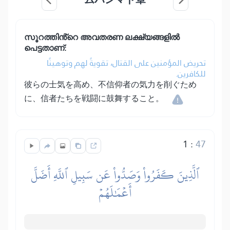
സൂറത്തിൻ്റെ അവതരണ ലക്ഷ്യങ്ങളിൽ
പെട്ടതാണ്:
تحريض المؤمنين على القتال، تقويةً لهم وتوهينًا
للكافرين.
彼らの士気を高め、不信仰者の気力を削ぐため
に、信者たちを戦闘に鼓舞すること。
1
:
47
ٱلَّذِينَ كَفَرُواْ وَصَدُّواْ عَن سَبِيلِ ٱللَّهِ أَضَلَّ
أَعۡمَٰلَهُمۡ