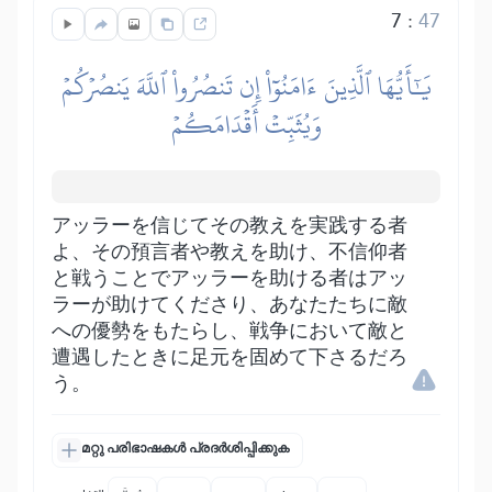
7
:
47
يَٰٓأَيُّهَا ٱلَّذِينَ ءَامَنُوٓاْ إِن تَنصُرُواْ ٱللَّهَ يَنصُرۡكُمۡ
وَيُثَبِّتۡ أَقۡدَامَكُمۡ
アッラーを信じてその教えを実践する者
よ、その預言者や教えを助け、不信仰者
と戦うことでアッラーを助ける者はアッ
ラーが助けてくださり、あなたたちに敵
への優勢をもたらし、戦争において敵と
遭遇したときに足元を固めて下さるだろ
う。
മറ്റു പരിഭാഷകൾ പ്രദർശിപ്പിക്കുക