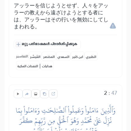
アッラーを信じようとせず、人々をアッ
ラーの教えから遠ざけようとする者に
は、アッラーはその行いを無効にしてし
まわれる。
മറ്റു പരിഭാഷകൾ പ്രദർശിപ്പിക്കുക
التفاسير:
الطبري
ابن كثير
السعدي
المختصر
المُيسَّر
|
هدايات
النفحات المكية
2
:
47
وَٱلَّذِينَ ءَامَنُواْ وَعَمِلُواْ ٱلصَّٰلِحَٰتِ وَءَامَنُواْ بِمَا
نُزِّلَ عَلَىٰ مُحَمَّدٖ وَهُوَ ٱلۡحَقُّ مِن رَّبِّهِمۡ كَفَّرَ
عَنۡهُمۡ سَيِّـَٔاتِهِمۡ وَأَصۡلَحَ بَالَهُمۡ