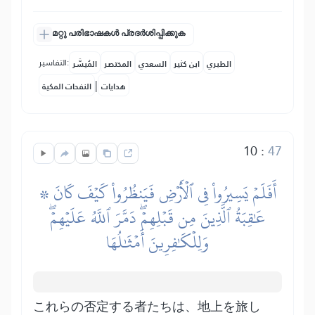
മറ്റു പരിഭാഷകൾ പ്രദർശിപ്പിക്കുക
التفاسير:
الطبري
ابن كثير
السعدي
المختصر
المُيسَّر
|
هدايات
النفحات المكية
10
:
47
۞ أَفَلَمۡ يَسِيرُواْ فِي ٱلۡأَرۡضِ فَيَنظُرُواْ كَيۡفَ كَانَ
عَٰقِبَةُ ٱلَّذِينَ مِن قَبۡلِهِمۡۖ دَمَّرَ ٱللَّهُ عَلَيۡهِمۡۖ
وَلِلۡكَٰفِرِينَ أَمۡثَٰلُهَا
これらの否定する者たちは、地上を旅し