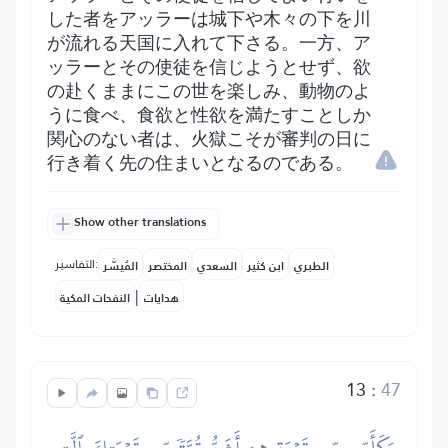
した者をアッラーは城下や木々の下を川
が流れる天国に入れて下さる。一方、ア
ッラーとその使徒を信じようとせず、欲
の赴くままにこの世を楽しみ、動物のよ
うに食べ、食欲と性欲を満たすことしか
関心のない者は、火獄こそが審判の日に
行き着く先の住まいとなるのである。
Show other translations
التفاسير:
الطبري
ابن كثير
السعدي
المختصر
المُيسَّر
|
هدايات
النفحات المكية
13
:
47