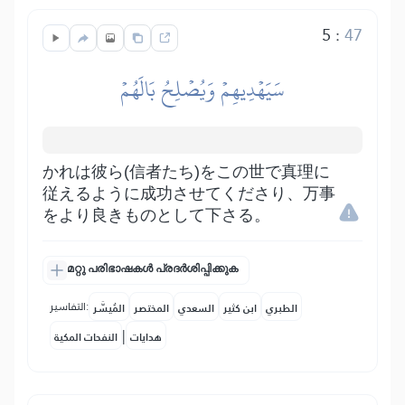
5
:
47
سَيَهۡدِيهِمۡ وَيُصۡلِحُ بَالَهُمۡ
かれは彼ら(信者たち)をこの世で真理に
従えるように成功させてくださり、万事
をより良きものとして下さる。
മറ്റു പരിഭാഷകൾ പ്രദർശിപ്പിക്കുക
التفاسير:
الطبري
ابن كثير
السعدي
المختصر
المُيسَّر
|
هدايات
النفحات المكية