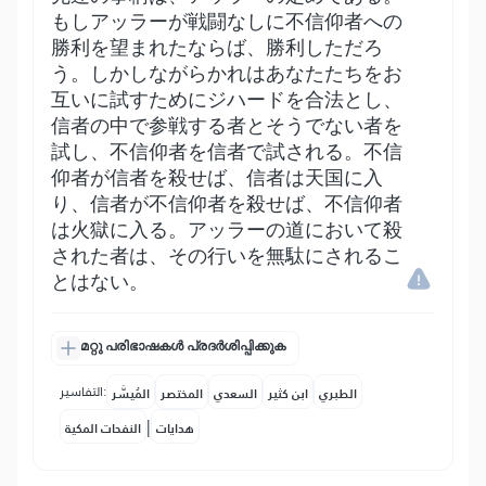
もしアッラーが戦闘なしに不信仰者への
勝利を望まれたならば、勝利しただろ
う。しかしながらかれはあなたたちをお
互いに試すためにジハードを合法とし、
信者の中で参戦する者とそうでない者を
試し、不信仰者を信者で試される。不信
仰者が信者を殺せば、信者は天国に入
り、信者が不信仰者を殺せば、不信仰者
は火獄に入る。アッラーの道において殺
された者は、その行いを無駄にされるこ
とはない。
മറ്റു പരിഭാഷകൾ പ്രദർശിപ്പിക്കുക
التفاسير:
الطبري
ابن كثير
السعدي
المختصر
المُيسَّر
|
هدايات
النفحات المكية