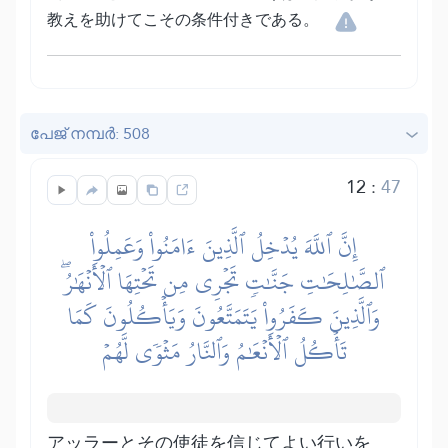
教えを助けてこその条件付きである。
പേജ് നമ്പർ: 508
12
:
47
إِنَّ ٱللَّهَ يُدۡخِلُ ٱلَّذِينَ ءَامَنُواْ وَعَمِلُواْ
ٱلصَّٰلِحَٰتِ جَنَّٰتٖ تَجۡرِي مِن تَحۡتِهَا ٱلۡأَنۡهَٰرُۖ
وَٱلَّذِينَ كَفَرُواْ يَتَمَتَّعُونَ وَيَأۡكُلُونَ كَمَا
تَأۡكُلُ ٱلۡأَنۡعَٰمُ وَٱلنَّارُ مَثۡوٗى لَّهُمۡ
アッラーとその使徒を信じてよい行いを