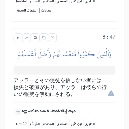
التفاسير:
الطبري
ابن كثير
السعدي
المختصر
المُيسَّر
|
هدايات
النفحات المكية
8
:
47
وَٱلَّذِينَ كَفَرُواْ فَتَعۡسٗا لَّهُمۡ وَأَضَلَّ أَعۡمَٰلَهُمۡ
アッラーとその使徒を信じない者には、
損失と破滅があり、アッラーは彼らの行
いの報奨を無効にされる。
മറ്റു പരിഭാഷകൾ പ്രദർശിപ്പിക്കുക
التفاسير:
الطبري
ابن كثير
السعدي
المختصر
المُيسَّر