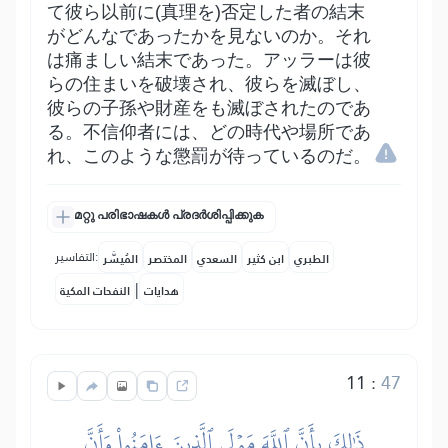
て彼ら以前に(真理を)否定した者の結末
がどんなであったかを見ないのか。それ
は痛ましい結末であった。アッラーは彼
らの住まいを破壊され、彼らを滅ぼし、
彼らの子孫や財産をも滅ぼされたのであ
る。不信仰者には、どの時代や場所であ
れ、このような懲罰が待っているのだ。
മറ്റു പരിഭാഷകൾ പ്രദർശിപ്പിക്കുക
التفاسير:
الطبري
ابن كثير
السعدي
المختصر
المُيسَّر
|
هدايات
النفحات المكية
11
:
47
ذَٰلِكَ بِأَنَّ ٱللَّهَ مَوۡلَى ٱلَّذِينَ ءَامَنُواْ وَأَنَّ