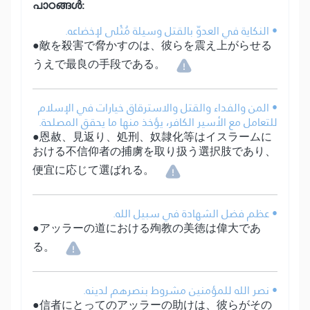
പാഠങ്ങൾ:
• النكاية في العدوّ بالقتل وسيلة مُثْلى لإخضاعه.
●敵を殺害で脅かすのは、彼らを震え上がらせる
うえで最良の手段である。
• المن والفداء والقتل والاسترقاق خيارات في الإسلام
للتعامل مع الأسير الكافر، يؤخذ منها ما يحقق المصلحة.
●恩赦、見返り、処刑、奴隷化等はイスラームに
おける不信仰者の捕虜を取り扱う選択肢であり、
便宜に応じて選ばれる。
• عظم فضل الشهادة في سبيل الله.
●アッラーの道における殉教の美徳は偉大であ
る。
• نصر الله للمؤمنين مشروط بنصرهم لدينه.
●信者にとってのアッラーの助けは、彼らがその