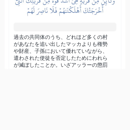
وَكَأَيِّن مِّن قَرۡيَةٍ هِيَ أَشَدُّ قُوَّةٗ مِّن قَرۡيَتِكَ ٱلَّتِيٓ
أَخۡرَجَتۡكَ أَهۡلَكۡنَٰهُمۡ فَلَا نَاصِرَ لَهُمۡ
過去の共同体のうち、どれほど多くの村
があなたを追い出したマッカよりも権勢
や財産、子孫において優れていながら、
遣わされた使徒を否定したためにわれら
が滅ぼしたことか。いざアッラーの懲罰
がやってきたときに、彼らを助けてくれ
る援助者はいなかった。だからわれらが
望みさえすれば、マッカの民を滅ぼすこ
とも容易いのである。
Show other translations
التفاسير:
الطبري
ابن كثير
السعدي
المختصر
المُيسَّر