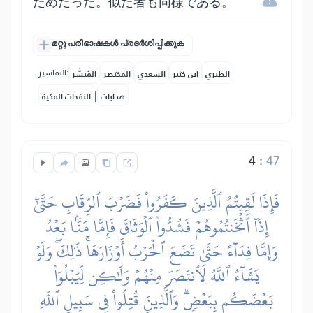
ためだった。似た者も同様である。
മറ്റു പരിഭാഷകൾ പ്രദർശിപ്പിക്കുക
التفاسير:
الطبري
ابن كثير
السعدي
المختصر
المُيسَّر
|
هدايات
النفحات المكية
4
:
47
فَإِذَا لَقِيتُمُ ٱلَّذِينَ كَفَرُواْ فَضَرۡبَ ٱلرِّقَابِ حَتَّىٰٓ
إِذَآ أَثۡخَنتُمُوهُمۡ فَشُدُّواْ ٱلۡوَثَاقَ فَإِمَّا مَنَّۢا بَعۡدُ
وَإِمَّا فِدَآءً حَتَّىٰ تَضَعَ ٱلۡحَرۡبُ أَوۡزَارَهَاۚ ذَٰلِكَۖ وَلَوۡ
يَشَآءُ ٱللَّهُ لَٱنتَصَرَ مِنۡهُمۡ وَلَٰكِن لِّيَبۡلُوَاْ
بَعۡضَكُم بِبَعۡضٖۗ وَٱلَّذِينَ قُتِلُواْ فِي سَبِيلِ ٱللَّهِ