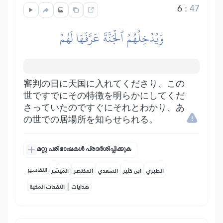
6
:
47
وَيُدۡخِلُهُمُ ٱلۡجَنَّةَ عَرَّفَهَا لَهُمۡ
審判の日に天国に入れてくださり、この
世ですでにその特徴を明らかにしてくだ
さっていたのですぐにそれとわかり、あ
の世での居場所を知らせられる。
മറ്റു പരിഭാഷകൾ പ്രദർശിപ്പിക്കുക
التفاسير:
الطبري
ابن كثير
السعدي
المختصر
المُيسَّر
|
هدايات
النفحات المكية