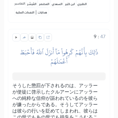
التفاسير:
الطبري
ابن كثير
السعدي
المختصر
المُيسَّر
|
هدايات
النفحات المكية
9
:
47
ذَٰلِكَ بِأَنَّهُمۡ كَرِهُواْ مَآ أَنزَلَ ٱللَّهُ فَأَحۡبَطَ
أَعۡمَٰلَهُمۡ
そうした懲罰が下されるのは、アッラー
が使徒に啓示したクルアーンにアッラー
への純粋な信仰が謳われているのを彼ら
が嫌ったからである。そうしてアッラー
は彼らの行いを貶めてしまわれ、彼らは
この世でもあの世でも損失をこうむるこ