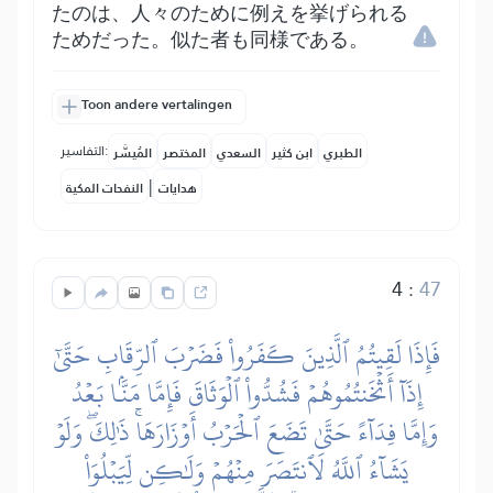
たのは、人々のために例えを挙げられる
ためだった。似た者も同様である。
Toon andere vertalingen
التفاسير:
الطبري
ابن كثير
السعدي
المختصر
المُيسَّر
|
هدايات
النفحات المكية
4
:
47
فَإِذَا لَقِيتُمُ ٱلَّذِينَ كَفَرُواْ فَضَرۡبَ ٱلرِّقَابِ حَتَّىٰٓ
إِذَآ أَثۡخَنتُمُوهُمۡ فَشُدُّواْ ٱلۡوَثَاقَ فَإِمَّا مَنَّۢا بَعۡدُ
وَإِمَّا فِدَآءً حَتَّىٰ تَضَعَ ٱلۡحَرۡبُ أَوۡزَارَهَاۚ ذَٰلِكَۖ وَلَوۡ
يَشَآءُ ٱللَّهُ لَٱنتَصَرَ مِنۡهُمۡ وَلَٰكِن لِّيَبۡلُوَاْ