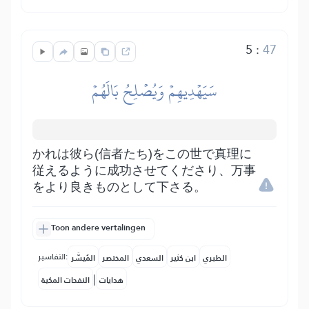
5
:
47
سَيَهۡدِيهِمۡ وَيُصۡلِحُ بَالَهُمۡ
かれは彼ら(信者たち)をこの世で真理に
従えるように成功させてくださり、万事
をより良きものとして下さる。
Toon andere vertalingen
التفاسير:
الطبري
ابن كثير
السعدي
المختصر
المُيسَّر
|
هدايات
النفحات المكية