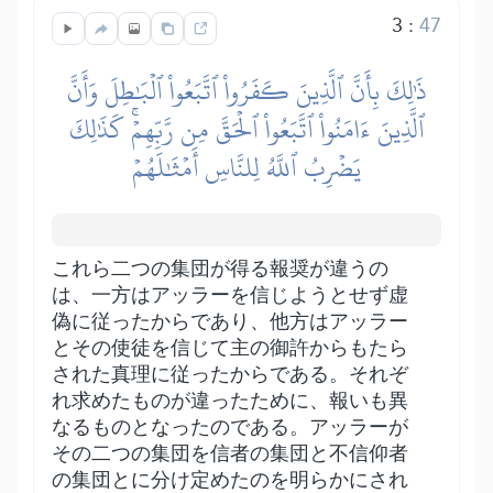
3
:
47
ذَٰلِكَ بِأَنَّ ٱلَّذِينَ كَفَرُواْ ٱتَّبَعُواْ ٱلۡبَٰطِلَ وَأَنَّ
ٱلَّذِينَ ءَامَنُواْ ٱتَّبَعُواْ ٱلۡحَقَّ مِن رَّبِّهِمۡۚ كَذَٰلِكَ
يَضۡرِبُ ٱللَّهُ لِلنَّاسِ أَمۡثَٰلَهُمۡ
これら二つの集団が得る報奨が違うの
は、一方はアッラーを信じようとせず虚
偽に従ったからであり、他方はアッラー
とその使徒を信じて主の御許からもたら
された真理に従ったからである。それぞ
れ求めたものが違ったために、報いも異
なるものとなったのである。アッラーが
その二つの集団を信者の集団と不信仰者
の集団とに分け定めたのを明らかにされ