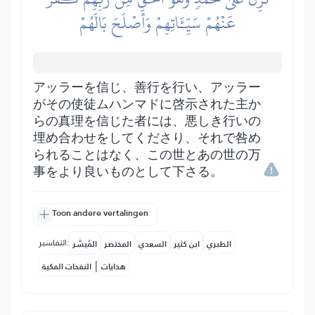
عَنۡهُمۡ سَيِّـَٔاتِهِمۡ وَأَصۡلَحَ بَالَهُمۡ
アッラーを信じ、善行を行い、アッラー
がその使徒ムハンマドに啓示された主か
らの真理を信じた者には、悪しき行いの
埋め合わせをしてくださり、それで咎め
られることはなく、この世とあの世の万
事をより良いものとして下さる。
Toon andere vertalingen
التفاسير:
الطبري
ابن كثير
السعدي
المختصر
المُيسَّر
|
هدايات
النفحات المكية