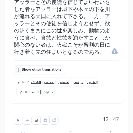
アッラーとその使徒を信じてよい行いを
した者をアッラーは城下や木々の下を川
が流れる天国に入れて下さる。一方、ア
ッラーとその使徒を信じようとせず、欲
の赴くままにこの世を楽しみ、動物のよ
うに食べ、食欲と性欲を満たすことしか
関心のない者は、火獄こそが審判の日に
行き着く先の住まいとなるのである。
Show other translations
التفاسير:
الطبري
ابن كثير
السعدي
المختصر
المُيسَّر
|
هدايات
النفحات المكية
13
:
47