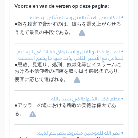
Voordelen van de verzen op deze pagina:
• النكاية في العدوّ بالقتل وسيلة مُثْلى لإخضاعه.
●敵を殺害で脅かすのは、彼らを震え上がらせる
うえで最良の手段である。
• المن والفداء والقتل والاسترقاق خيارات في الإسلام
للتعامل مع الأسير الكافر، يؤخذ منها ما يحقق المصلحة.
●恩赦、見返り、処刑、奴隷化等はイスラームに
おける不信仰者の捕虜を取り扱う選択肢であり、
便宜に応じて選ばれる。
• عظم فضل الشهادة في سبيل الله.
●アッラーの道における殉教の美徳は偉大であ
る。
• نصر الله للمؤمنين مشروط بنصرهم لدينه.