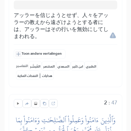
アッラーを信じようとせず、人々をアッ
ラーの教えから遠ざけようとする者に
は、アッラーはその行いを無効にしてし
まわれる。
Toon andere vertalingen
التفاسير:
الطبري
ابن كثير
السعدي
المختصر
المُيسَّر
|
هدايات
النفحات المكية
2
:
47
وَٱلَّذِينَ ءَامَنُواْ وَعَمِلُواْ ٱلصَّٰلِحَٰتِ وَءَامَنُواْ بِمَا
نُزِّلَ عَلَىٰ مُحَمَّدٖ وَهُوَ ٱلۡحَقُّ مِن رَّبِّهِمۡ كَفَّرَ