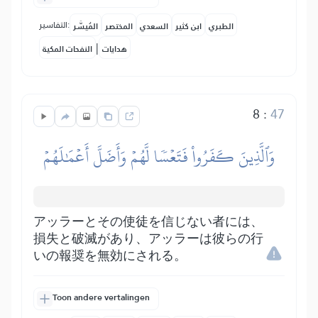
التفاسير:
الطبري
ابن كثير
السعدي
المختصر
المُيسَّر
|
هدايات
النفحات المكية
8
:
47
وَٱلَّذِينَ كَفَرُواْ فَتَعۡسٗا لَّهُمۡ وَأَضَلَّ أَعۡمَٰلَهُمۡ
アッラーとその使徒を信じない者には、
損失と破滅があり、アッラーは彼らの行
いの報奨を無効にされる。
Toon andere vertalingen