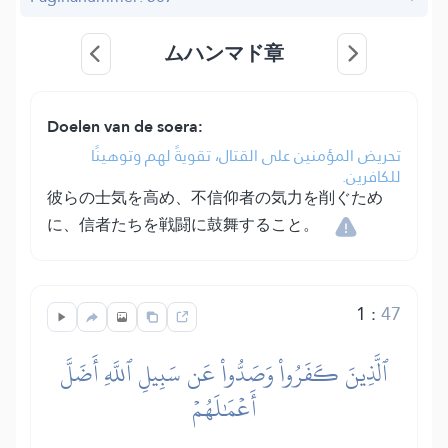
ムハンマド章
Doelen van de soera:
تحريض المؤمنين على القتال، تقويةً لهم وتوهينًا
للكافرين.
彼らの士気を高め、不信仰者の気力を削ぐため
に、信者たちを戦闘に鼓舞すること。
1
:
47
ٱلَّذِينَ كَفَرُواْ وَصَدُّواْ عَن سَبِيلِ ٱللَّهِ أَضَلَّ
أَعۡمَٰلَهُمۡ