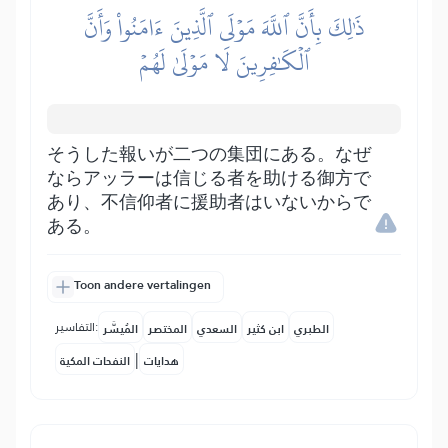
ذَٰلِكَ بِأَنَّ ٱللَّهَ مَوۡلَى ٱلَّذِينَ ءَامَنُواْ وَأَنَّ
ٱلۡكَٰفِرِينَ لَا مَوۡلَىٰ لَهُمۡ
そうした報いが二つの集団にある。なぜ
ならアッラーは信じる者を助ける御方で
あり、不信仰者に援助者はいないからで
ある。
Toon andere vertalingen
التفاسير:
الطبري
ابن كثير
السعدي
المختصر
المُيسَّر
|
هدايات
النفحات المكية