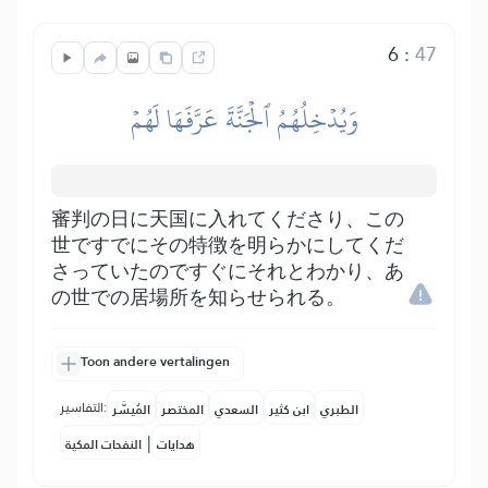
6
:
47
وَيُدۡخِلُهُمُ ٱلۡجَنَّةَ عَرَّفَهَا لَهُمۡ
審判の日に天国に入れてくださり、この
世ですでにその特徴を明らかにしてくだ
さっていたのですぐにそれとわかり、あ
の世での居場所を知らせられる。
Toon andere vertalingen
التفاسير:
الطبري
ابن كثير
السعدي
المختصر
المُيسَّر
|
هدايات
النفحات المكية