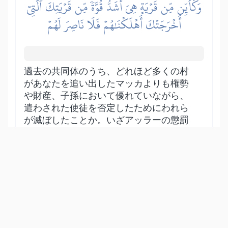
وَكَأَيِّن مِّن قَرۡيَةٍ هِيَ أَشَدُّ قُوَّةٗ مِّن قَرۡيَتِكَ ٱلَّتِيٓ
أَخۡرَجَتۡكَ أَهۡلَكۡنَٰهُمۡ فَلَا نَاصِرَ لَهُمۡ
過去の共同体のうち、どれほど多くの村
があなたを追い出したマッカよりも権勢
や財産、子孫において優れていながら、
遣わされた使徒を否定したためにわれら
が滅ぼしたことか。いざアッラーの懲罰
がやってきたときに、彼らを助けてくれ
る援助者はいなかった。だからわれらが
望みさえすれば、マッカの民を滅ぼすこ
とも容易いのである。
Show other translations
التفاسير:
الطبري
ابن كثير
السعدي
المختصر
المُيسَّر