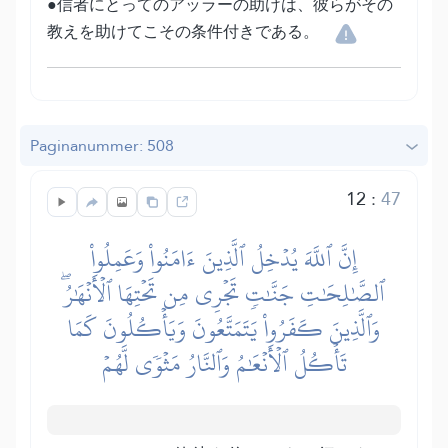
●信者にとってのアッラーの助けは、彼らがその
教えを助けてこその条件付きである。
Paginanummer: 508
12
:
47
إِنَّ ٱللَّهَ يُدۡخِلُ ٱلَّذِينَ ءَامَنُواْ وَعَمِلُواْ
ٱلصَّٰلِحَٰتِ جَنَّٰتٖ تَجۡرِي مِن تَحۡتِهَا ٱلۡأَنۡهَٰرُۖ
وَٱلَّذِينَ كَفَرُواْ يَتَمَتَّعُونَ وَيَأۡكُلُونَ كَمَا
تَأۡكُلُ ٱلۡأَنۡعَٰمُ وَٱلنَّارُ مَثۡوٗى لَّهُمۡ