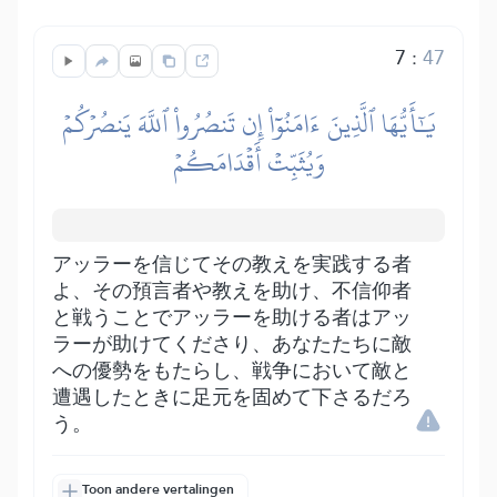
7
:
47
يَٰٓأَيُّهَا ٱلَّذِينَ ءَامَنُوٓاْ إِن تَنصُرُواْ ٱللَّهَ يَنصُرۡكُمۡ
وَيُثَبِّتۡ أَقۡدَامَكُمۡ
アッラーを信じてその教えを実践する者
よ、その預言者や教えを助け、不信仰者
と戦うことでアッラーを助ける者はアッ
ラーが助けてくださり、あなたたちに敵
への優勢をもたらし、戦争において敵と
遭遇したときに足元を固めて下さるだろ
う。
Toon andere vertalingen