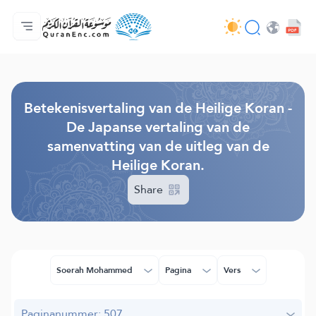
Homepagina
Inhoudsopgave van de vertalingen
Audio
Diensten voor ontwikkelaars - API
Over het project
Contacteer ons
Taal
Browse Old Version
Betekenisvertaling van de Heilige Koran -
De Japanse vertaling van de
samenvatting van de uitleg van de
Heilige Koran.
Share
Soerah Mohammed
Pagina
Vers
Paginanummer: 507