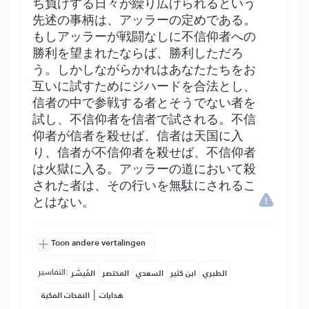
ち負けする日々が繰り広げられるという
先述の事柄は、アッラーの定めである。
もしアッラーが戦闘なしに不信仰者への
勝利を望まれたならば、勝利しただろ
う。しかしながらかれはあなたたちをお
互いに試すためにジハードを合法とし、
信者の中で参戦する者とそうでない者を
試し、不信仰者を信者で試される。不信
仰者が信者を殺せば、信者は天国に入
り、信者が不信仰者を殺せば、不信仰者
は火獄に入る。アッラーの道において殺
された者は、その行いを無駄にされるこ
とはない。
Toon andere vertalingen
التفاسير:
الطبري
ابن كثير
السعدي
المختصر
المُيسَّر
|
هدايات
النفحات المكية