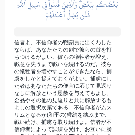
بَعۡضَكُم بِبَعۡضٖۗ وَٱلَّذِينَ قُتِلُواْ فِي سَبِيلِ ٱللَّهِ
فَلَن يُضِلَّ أَعۡمَٰلَهُمۡ
信者よ、不信仰者の戦闘員に出くわした
ならば、あなたたちの剣で彼らの首を打
ちつけるがよい。彼らの犠牲者が増え、
戦意を失うまで戦いを続けるのだ。彼ら
の犠牲者を増やすことができたなら、捕
虜をしかと捉えておくがよい。捕虜にし
た者はあなたたちの便宜に応じて見返り
なしに解放という恩赦を与えてもよし、
金品やその他の見返りと共に解放するも
よしの選択次第である。不信仰者がムス
リムとなるか(和平の)誓約を結ぶまで、
戦い続け、捕虜を取り続けよ。信者が不
信仰者によって試練を受け、お互いに勝