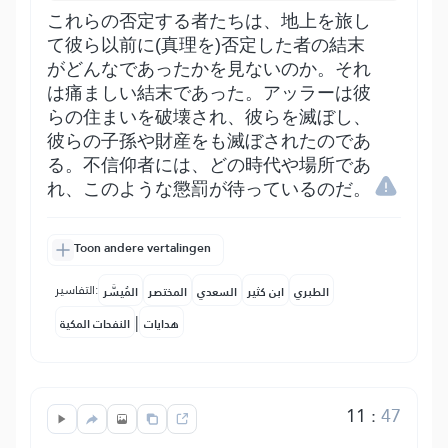
これらの否定する者たちは、地上を旅し
て彼ら以前に(真理を)否定した者の結末
がどんなであったかを見ないのか。それ
は痛ましい結末であった。アッラーは彼
らの住まいを破壊され、彼らを滅ぼし、
彼らの子孫や財産をも滅ぼされたのであ
る。不信仰者には、どの時代や場所であ
れ、このような懲罰が待っているのだ。
Toon andere vertalingen
التفاسير:
الطبري
ابن كثير
السعدي
المختصر
المُيسَّر
|
هدايات
النفحات المكية
11
:
47