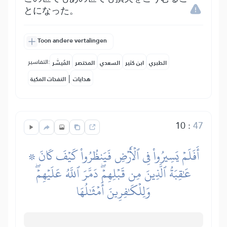
とになった。
Toon andere vertalingen
التفاسير:
الطبري
ابن كثير
السعدي
المختصر
المُيسَّر
|
هدايات
النفحات المكية
10
:
47
۞ أَفَلَمۡ يَسِيرُواْ فِي ٱلۡأَرۡضِ فَيَنظُرُواْ كَيۡفَ كَانَ
عَٰقِبَةُ ٱلَّذِينَ مِن قَبۡلِهِمۡۖ دَمَّرَ ٱللَّهُ عَلَيۡهِمۡۖ
وَلِلۡكَٰفِرِينَ أَمۡثَٰلُهَا