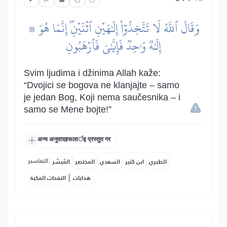
۞ وَقَالَ ٱللَّهُ لَا تَتَّخِذُوٓاْ إِلَٰهَيۡنِ ٱثۡنَيۡنِۖ إِنَّمَا هُوَ
إِلَٰهٞ وَٰحِدٞ فَإِيَّٰيَ فَٱرۡهَبُونِ
Svim ljudima i džinima Allah kaže:
“Dvojici se bogova ne klanjajte – samo
je jedan Bog, Koji nema saučesnika – i
samo se Mene bojte!”
अन्य अनुवादहरूलार्इ प्रस्तुत गर
التفاسير:
الطبري
ابن كثير
السعدي
المختصر
المُيسَّر
|
هدايات
النفحات المكية