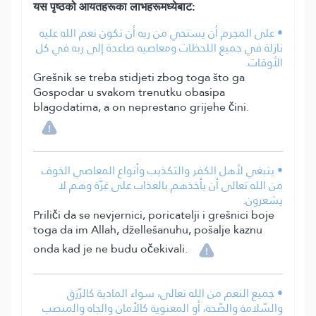
यस पृष्ठको आयतहरूका लाभहरूमध्येबाट:
• على المجرم أن يستحي من ربه أن تكون نعم الله عليه
نازلة في جميع اللحظات ومعاصيه صاعدة إلى ربه في كل
الأوقات.
Grešnik se treba stidjeti zbog toga što ga
Gospodar u svakom trenutku obasipa
blagodatima, a on neprestano grijehe čini.
• ينبغي لأهل الكفر والتكذيب وأنواع المعاصي الخوف
من الله تعالى أن يأخذهم بالعذاب على غِرَّة وهم لا
يشعرون.
Priliči da se nevjernici, poricatelji i grešnici boje
toga da im Allah, džellešanuhu, pošalje kaznu
onda kad je ne budu očekivali.
• جميع النعم من الله تعالى، سواء المادية كالرّزق
والسّلامة والصّحة، أو المعنوية كالأمان والجاه والمنصب