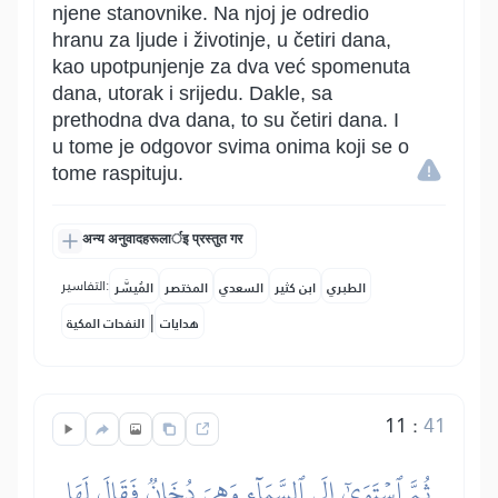
njene stanovnike. Na njoj je odredio
hranu za ljude i životinje, u četiri dana,
kao upotpunjenje za dva već spomenuta
dana, utorak i srijedu. Dakle, sa
prethodna dva dana, to su četiri dana. I
u tome je odgovor svima onima koji se o
tome raspituju.
अन्य अनुवादहरूलार्इ प्रस्तुत गर
التفاسير:
الطبري
ابن كثير
السعدي
المختصر
المُيسَّر
|
هدايات
النفحات المكية
11
:
41
ثُمَّ ٱسۡتَوَىٰٓ إِلَى ٱلسَّمَآءِ وَهِيَ دُخَانٞ فَقَالَ لَهَا