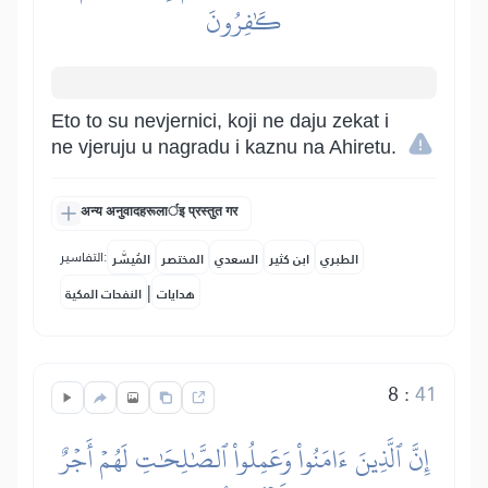
كَٰفِرُونَ
Eto to su nevjernici, koji ne daju zekat i
ne vjeruju u nagradu i kaznu na Ahiretu.
अन्य अनुवादहरूलार्इ प्रस्तुत गर
التفاسير:
الطبري
ابن كثير
السعدي
المختصر
المُيسَّر
|
هدايات
النفحات المكية
8
:
41
إِنَّ ٱلَّذِينَ ءَامَنُواْ وَعَمِلُواْ ٱلصَّٰلِحَٰتِ لَهُمۡ أَجۡرٌ