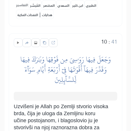
التفاسير:
الطبري
ابن كثير
السعدي
المختصر
المُيسَّر
|
هدايات
النفحات المكية
10
:
41
وَجَعَلَ فِيهَا رَوَٰسِيَ مِن فَوۡقِهَا وَبَٰرَكَ فِيهَا
وَقَدَّرَ فِيهَآ أَقۡوَٰتَهَا فِيٓ أَرۡبَعَةِ أَيَّامٖ سَوَآءٗ
لِّلسَّآئِلِينَ
Uzvišeni je Allah po Zemlji stvorio visoka
brda, čija je uloga da Zemljinu koru
učine postojanom, i blagoslovio ju je
stvorivši na njoj raznorazna dobra za