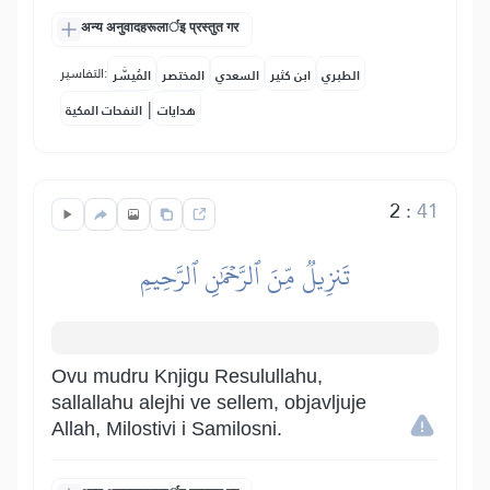
अन्य अनुवादहरूलार्इ प्रस्तुत गर
التفاسير:
الطبري
ابن كثير
السعدي
المختصر
المُيسَّر
|
هدايات
النفحات المكية
2
:
41
تَنزِيلٞ مِّنَ ٱلرَّحۡمَٰنِ ٱلرَّحِيمِ
Ovu mudru Knjigu Resulullahu,
sallallahu alejhi ve sellem, objavljuje
Allah, Milostivi i Samilosni.