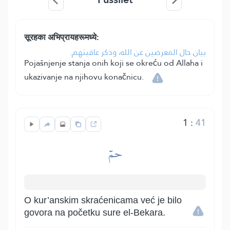
सूरहका अभिप्रायहरूमध्ये:
بيان حال المعرضين عن الله، وذكر عاقبتهم.
Pojašnjenje stanja onih koji se okreću od Allaha i
ukazivanje na njihovu konačnicu.
1
:
41
حمٓ
O kur’anskim skraćenicama već je bilo
govora na početku sure el-Bekara.