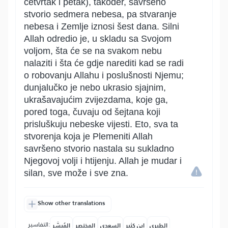
četvrtak i petak), također, savršeno
stvorio sedmera nebesa, pa stvaranje
nebesa i Zemlje iznosi šest dana. Silni
Allah odredio je, u skladu sa Svojom
voljom, šta će se na svakom nebu
nalaziti i šta će gdje narediti kad se radi
o robovanju Allahu i poslušnosti Njemu;
dunjalučko je nebo ukrasio sjajnim,
ukrašavajućim zvijezdama, koje ga,
pored toga, čuvaju od šejtana koji
prisluškuju nebeske vijesti. Eto, sva ta
stvorenja koja je Plemeniti Allah
savršeno stvorio nastala su sukladno
Njegovoj volji i htijenju. Allah je mudar i
silan, sve može i sve zna.
Show other translations
التفاسير:
الطبري
ابن كثير
السعدي
المختصر
المُيسَّر