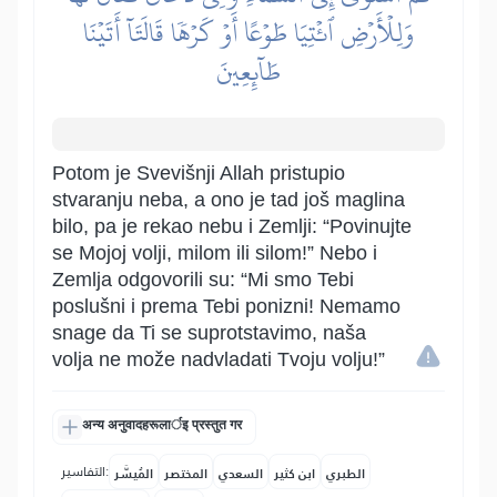
وَلِلۡأَرۡضِ ٱئۡتِيَا طَوۡعًا أَوۡ كَرۡهٗا قَالَتَآ أَتَيۡنَا
طَآئِعِينَ
Potom je Svevišnji Allah pristupio
stvaranju neba, a ono je tad još maglina
bilo, pa je rekao nebu i Zemlji: “Povinujte
se Mojoj volji, milom ili silom!” Nebo i
Zemlja odgovorili su: “Mi smo Tebi
poslušni i prema Tebi ponizni! Nemamo
snage da Ti se suprotstavimo, naša
volja ne može nadvladati Tvoju volju!”
अन्य अनुवादहरूलार्इ प्रस्तुत गर
التفاسير:
الطبري
ابن كثير
السعدي
المختصر
المُيسَّر