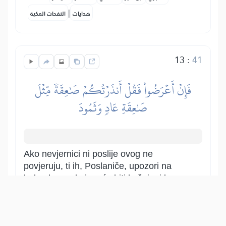
|
هدايات
النفحات المكية
13
:
41
فَإِنۡ أَعۡرَضُواْ فَقُلۡ أَنذَرۡتُكُمۡ صَٰعِقَةٗ مِّثۡلَ
صَٰعِقَةِ عَادٖ وَثَمُودَ
Ako nevjernici ni poslije ovog ne
povjeruju, ti ih, Poslaniče, upozori na
bolnu kaznu kojom će biti kažnjeni kao
što su, zbog bezbožništva i poricanja
poslanikā, kažnjeni narodi poslanika
Huda i Saliha (Ad i Semud).