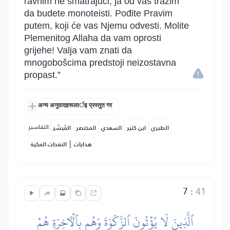
ravnim ne smatrajući, ja od vas tražim
da budete monoteisti. Pođite Pravim
putem, koji će vas Njemu odvesti. Molite
Plemenitog Allaha da vam oprosti
grijehe! Valja vam znati da
mnogobošcima predstoji neizostavna
propast.”
अन्य अनुवादहरूलार्इ प्रस्तुत गर
التفاسير:
الطبري
ابن كثير
السعدي
المختصر
المُيسَّر
|
هدايات
النفحات المكية
7
:
41
ٱلَّذِينَ لَا يُؤۡتُونَ ٱلزَّكَوٰةَ وَهُم بِٱلۡأٓخِرَةِ هُمۡ