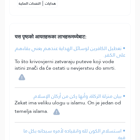
|
هدايات
النفحات المكية
यस पृष्ठको आयतहरूका लाभहरूमध्येबाट:
• تعطيل الكافرين لوسائل الهداية عندهم يعني بقاءهم
على الكفر.
To što krivovjerni zatvaraju puteve koji vode
istini znači da će ostati u nevjerstvu do smrti.
• بيان منزلة الزكاة، وأنها ركن من أركان الإسلام.
Zekat ima veliku ulogu u islamu. On je jedan od
temelja islama.
• استسلام الكون لله وانقياده لأمره سبحانه بكل ما
فيه.