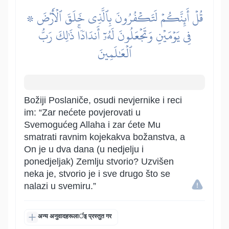
۞ قُلۡ أَئِنَّكُمۡ لَتَكۡفُرُونَ بِٱلَّذِي خَلَقَ ٱلۡأَرۡضَ
فِي يَوۡمَيۡنِ وَتَجۡعَلُونَ لَهُۥٓ أَندَادٗاۚ ذَٰلِكَ رَبُّ
ٱلۡعَٰلَمِينَ
Božiji Poslaniče, osudi nevjernike i reci
im: “Zar nećete povjerovati u
Svemogućeg Allaha i zar ćete Mu
smatrati ravnim kojekakva božanstva, a
On je u dva dana (u nedjelju i
ponedjeljak) Zemlju stvorio? Uzvišen
neka je, stvorio je i sve drugo što se
nalazi u svemiru.”
अन्य अनुवादहरूलार्इ प्रस्तुत गर