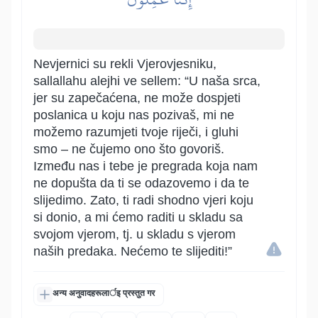
Nevjernici su rekli Vjerovjesniku,
sallallahu alejhi ve sellem: “U naša srca,
jer su zapečaćena, ne može dospjeti
poslanica u koju nas pozivaš, mi ne
možemo razumjeti tvoje riječi, i gluhi
smo – ne čujemo ono što govoriš.
Između nas i tebe je pregrada koja nam
ne dopušta da ti se odazovemo i da te
slijedimo. Zato, ti radi shodno vjeri koju
si donio, a mi ćemo raditi u skladu sa
svojom vjerom, tj. u skladu s vjerom
naših predaka. Nećemo te slijediti!”
अन्य अनुवादहरूलार्इ प्रस्तुत गर