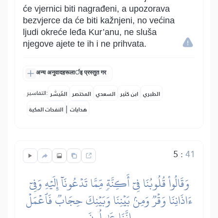
će vjernici biti nagrađeni, a upozorava
bezvjerce da će biti kažnjeni, no većina
ljudi okreće leđa Kur’anu, ne sluša
njegove ajete te ih i ne prihvata.
अन्य अनुवादहरूलार्इ प्रस्तुत गर
التفاسير:
الطبري
ابن كثير
السعدي
المختصر
المُيسَّر
|
هدايات
النفحات المكية
5
:
41
وَقَالُواْ قُلُوبُنَا فِيٓ أَكِنَّةٖ مِّمَّا تَدۡعُونَآ إِلَيۡهِ وَفِيٓ
ءَاذَانِنَا وَقۡرٞ وَمِنۢ بَيۡنِنَا وَبَيۡنِكَ حِجَابٞ فَٱعۡمَلۡ
إِنَّنَا عَٰمِلُونَ