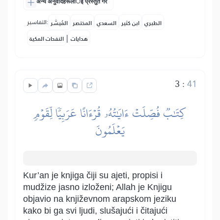
अन्य अनुवादहरूलार्इ प्रस्तुत गर
التفاسير:
الطبري
ابن كثير
السعدي
المختصر
المُيسَّر
|
هدايات
النفحات المكية
3
:
41
كِتَٰبٞ فُصِّلَتۡ ءَايَٰتُهُۥ قُرۡءَانًا عَرَبِيّٗا لِّقَوۡمٖ
يَعۡلَمُونَ
Kur’an je knjiga čiji su ajeti, propisi i
mudžize jasno izloženi; Allah je Knjigu
objavio na književnom arapskom jeziku
kako bi ga svi ljudi, slušajući i čitajući