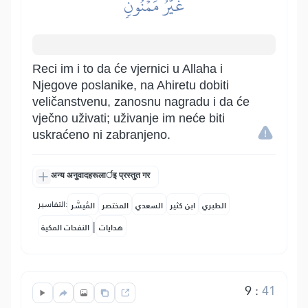
غَيۡرُ مَمۡنُونٖ
Reci im i to da će vjernici u Allaha i
Njegove poslanike, na Ahiretu dobiti
veličanstvenu, zanosnu nagradu i da će
vječno uživati; uživanje im neće biti
uskraćeno ni zabranjeno.
अन्य अनुवादहरूलार्इ प्रस्तुत गर
التفاسير:
الطبري
ابن كثير
السعدي
المختصر
المُيسَّر
|
هدايات
النفحات المكية
9
:
41