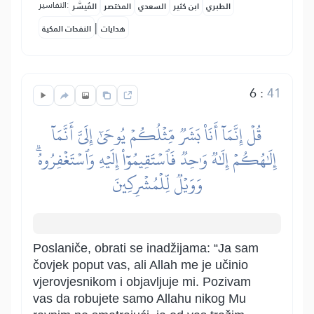
التفاسير:
الطبري
ابن كثير
السعدي
المختصر
المُيسَّر
|
هدايات
النفحات المكية
6
:
41
قُلۡ إِنَّمَآ أَنَا۠ بَشَرٞ مِّثۡلُكُمۡ يُوحَىٰٓ إِلَيَّ أَنَّمَآ
إِلَٰهُكُمۡ إِلَٰهٞ وَٰحِدٞ فَٱسۡتَقِيمُوٓاْ إِلَيۡهِ وَٱسۡتَغۡفِرُوهُۗ
وَوَيۡلٞ لِّلۡمُشۡرِكِينَ
Poslaniče, obrati se inadžijama: “Ja sam
čovjek poput vas, ali Allah me je učinio
vjerovjesnikom i objavljuje mi. Pozivam
vas da robujete samo Allahu nikog Mu