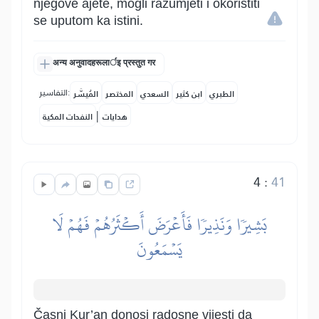
njegove ajete, mogli razumjeti i okoristiti
se uputom ka istini.
अन्य अनुवादहरूलार्इ प्रस्तुत गर
التفاسير:
الطبري
ابن كثير
السعدي
المختصر
المُيسَّر
|
هدايات
النفحات المكية
4
:
41
بَشِيرٗا وَنَذِيرٗا فَأَعۡرَضَ أَكۡثَرُهُمۡ فَهُمۡ لَا
يَسۡمَعُونَ
Časni Kur’an donosi radosne vijesti da