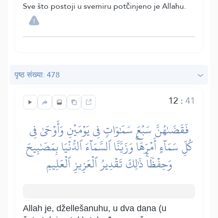
Sve što postoji u svemiru potčinjeno je Allahu.
पृष्ठ संख्या: 478
12
:
41
فَقَضَىٰهُنَّ سَبۡعَ سَمَٰوَاتٖ فِي يَوۡمَيۡنِ وَأَوۡحَىٰ فِي
كُلِّ سَمَآءٍ أَمۡرَهَاۚ وَزَيَّنَّا ٱلسَّمَآءَ ٱلدُّنۡيَا بِمَصَٰبِيحَ
وَحِفۡظٗاۚ ذَٰلِكَ تَقۡدِيرُ ٱلۡعَزِيزِ ٱلۡعَلِيمِ
Allah je, džellešanuhu, u dva dana (u