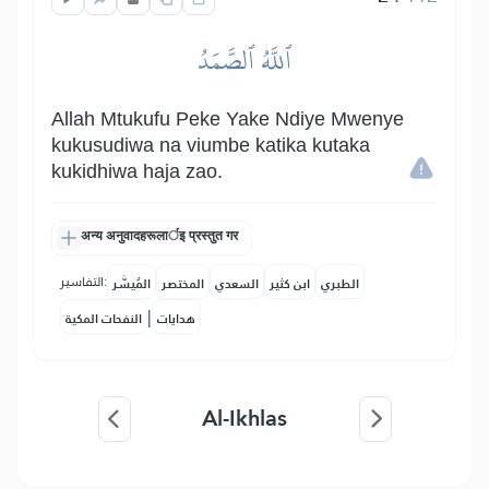
ٱللَّهُ ٱلصَّمَدُ
Allah Mtukufu Peke Yake Ndiye Mwenye
kukusudiwa na viumbe katika kutaka
kukidhiwa haja zao.
अन्य अनुवादहरूलार्इ प्रस्तुत गर
التفاسير:
الطبري
ابن كثير
السعدي
المختصر
المُيسَّر
|
هدايات
النفحات المكية
Al-Ikhlas