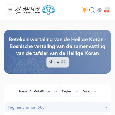
Homepagina
Inhoudsopgave van de vertalingen
Audio
Diensten voor ontwikkelaars - API
Over het project
Contacteer ons
Taal
Browse Old Version
Betekenisvertaling van de Heilige Koran -
Bosnische vertaling van de samenvatting
van de tafsier van de Heilige Koran
Share
Soerah Al-Motaffifeen
Pagina
Vers
Paginanummer: 588