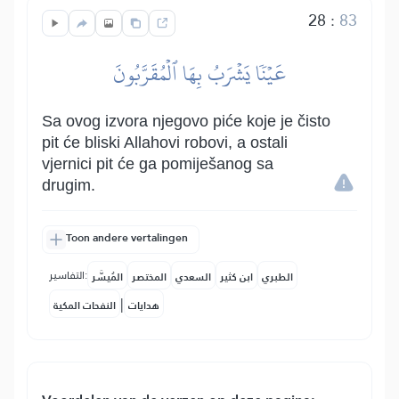
28
:
83
عَيۡنٗا يَشۡرَبُ بِهَا ٱلۡمُقَرَّبُونَ
Sa ovog izvora njegovo piće koje je čisto
pit će bliski Allahovi robovi, a ostali
vjernici pit će ga pomiješanog sa
drugim.
Toon andere vertalingen
التفاسير:
الطبري
ابن كثير
السعدي
المختصر
المُيسَّر
|
هدايات
النفحات المكية