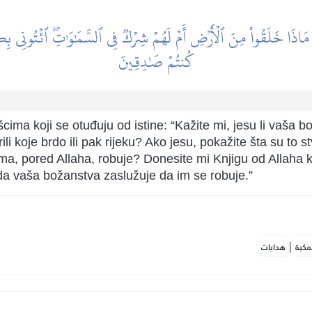
مَاذَا خَلَقُواْ مِنَ ٱلۡأَرۡضِ أَمۡ لَهُمۡ شِرۡكٞ فِي ٱلسَّمَٰوَٰتِۖ ٱئۡتُونِي بِك
كُنتُمۡ صَٰدِقِينَ
ma koji se otuđuju od istine: “Kažite mi, jesu li vaša b
ili koje brdo ili pak rijeku? Ako jesu, pokažite šta su to stvo
a, pored Allaha, robuje? Donesite mi Knjigu od Allaha koj
 da vaša božanstva zaslužuje da im se robuje.”
|
مكية
هدايات