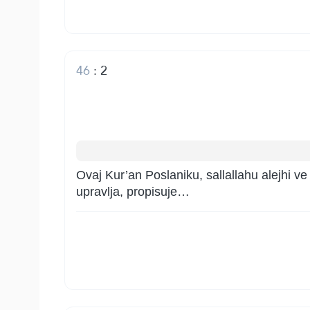
46
:
2
Ovaj Kur’an Poslaniku, sallallahu alejhi ve
upravlja, propisuje…