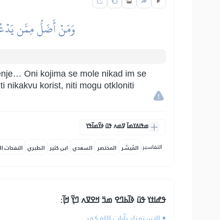
وَمَنۡ أَضَلُّ مِمَّن يَدۡعُو
amenje… Oni kojima se mole nikad im se
 nikakvu korist, niti mogu otkloniti
ߘߟߊߡߌߘߊ߫ ߜߘߍ ߟߎ߫ ߦߌ߬ߘߊ߬ߟߌ
التفاسير:
المُيسَّر
المختصر
السعدي
ابن كثير
الطبري
النفحات ال
ߟߝߊߙߌ ߟߎ߫ ߢߊ߬ߕߣߐ ߘߏ߫ ߞߐߜߍ ߣߌ߲߬ ߞߊ߲߬:
• الاستهزاء بآيات الله كفر.