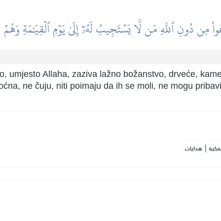
اْ مِن دُونِ ٱللَّهِ مَن لَّا يَسۡتَجِيبُ لَهُۥٓ إِلَىٰ يَوۡمِ ٱلۡقِيَٰمَةِ وَهُمۡ
g ko, umjesto Allaha, zaziva lažno božanstvo, drveće, k
na, ne čuju, niti poimaju da ih se moli, ne mogu pribaviti
|
مكية
هدايات