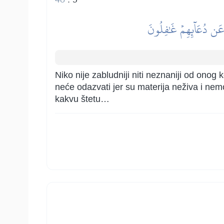
 عَن دُعَآئِهِمۡ غَٰفِلُونَ
Niko nije zabludniji niti neznaniji od ono
neće odazvati jer su materija neživa i nemoć
kakvu štetu…