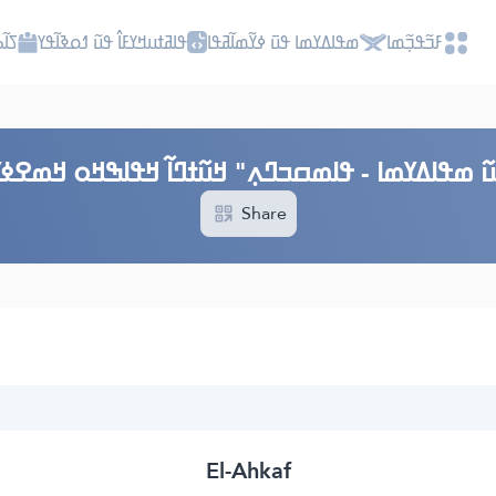
ߓߏ߬ߟߏ߲߬ߘߊ
ߘߟߊߡߌߘߊ ߟߎ߫ ߦߌ߬ߘߊ߬ߥߟߊ
ߟߊߥߙߎߞߌߓߊ߮ ߟߎ߬ ߗߋߢߊ߬ߟߌ
ߖߊ߬
߬ ߘߟߊߡߌߘߊ - ߟߊߘߛߏߣߍ߲" ߞߎ߬ߙߣߊ߬ ߞߟߊߒߞߋ ߞߘߐߦߌ
Share
El-Ahkaf