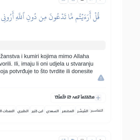
قُلۡ أَرَءَيۡتُم مَّا تَدۡعُونَ مِن دُونِ ٱللَّهِ أَرُونِي 
ožanstva i kumiri kojima mimo Allaha
rili. Ili, imaju li oni udjela u stvaranju
a potvrđuje to što tvrdite ili donesite
ߘߟߊߡߌߘߊ߫ ߜߘߍ ߟߎ߫ ߦߌ߬ߘߊ߬ߟߌ
التفاسير:
المُيسَّر
المختصر
السعدي
ابن كثير
الطبري
النفحات ال