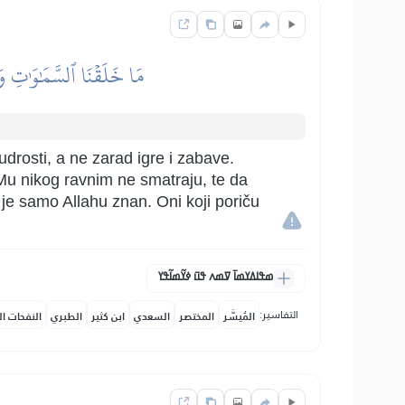
مَا خَلَقۡنَا ٱلسَّمَٰوَٰتِ وَٱل
udrosti, a ne zarad igre i zabave.
 Mu nikog ravnim ne smatraju, te da
je samo Allahu znan. Oni koji poriču
ߘߟߊߡߌߘߊ߫ ߜߘߍ ߟߎ߫ ߦߌ߬ߘߊ߬ߟߌ
التفاسير:
المُيسَّر
المختصر
السعدي
ابن كثير
الطبري
النفحات ال