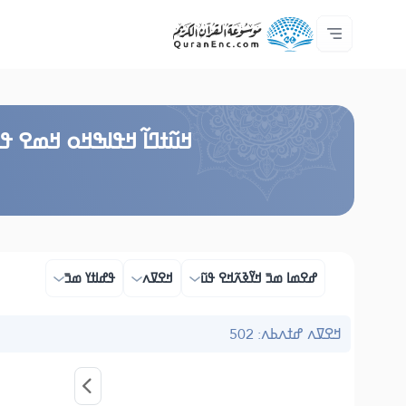
ߟߊߥߙߎߞߌߓߊ߮ ߟߎ߬ ߗߋߢߊ߬ߟߌ - API
ߘߟߊߡߌߘߊ ߟߎ߫ ߦߌ߬ߘߊ߬ߥߟߊ
ߖߊ߬ߕߋ߬ߘߐ߬ߛߌ߮ ߞߊ߲߬ߞߎߡߊ
ߊ߲ ߟߊߛߐ߬ߘߐ߲߫ ߦߊ߲߬ ߝߍ߬
ߓߏ߬ߟߏ߲߬ߘߊ
Audio
ߞߊ߲
Browse Old Version
ߞߎ߬ߙߣߊ߬ ߞߟߊߒߞߋ ߞߘߐ ߟߎ
ߝߐߘߊ ߘߏ߫ ߞߌ߬ߢߍ߬ߞߐ ߟߎ߬
ߞߐߜߍ
ߟߝߊߙߌ ߘߏ߫
ߞߐߜߍ ߝߙߍߕߍ: 502