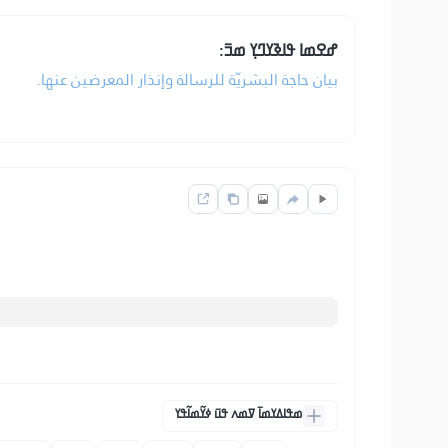
ߝߐߘߊ ߟߊߢߌߣߌ߲ ߘߏ߫:
بيان حاجة البشريّة للرسالة وإنذار المعرضين عنها.
ߘߟߊߡߌߘߊ߫ ߜߘߍ ߟߎ߫ ߦߌ߬ߘߊ߬ߟߌ