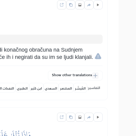
radi konačnog obračuna na Sudnjem
 ih i negirati da su im se ljudi klanjali.
Show other translations
التفاسير:
المُيسَّر
المختصر
السعدي
ابن كثير
الطبري
النفحات ال
وَإِذَا تُتۡلَىٰ عَل