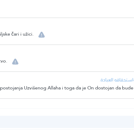
e čari i užici.
tvo.
• ستحقاقه العبادة
a postojanja Uzvišenog Allaha i toga da je On dostojan da bud