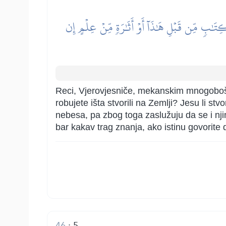
ِتَٰبٖ مِّن قَبۡلِ هَٰذَآ أَوۡ أَثَٰرَةٖ مِّنۡ عِلۡمٍ إِن
Reci, Vjerovjesniče, mekanskim mnogobošci
robujete išta stvorili na Zemlji? Jesu li stvor
nebesa, pa zbog toga zaslužuju da se i njim
bar kakav trag znanja, ako istinu govorite
46
:
5