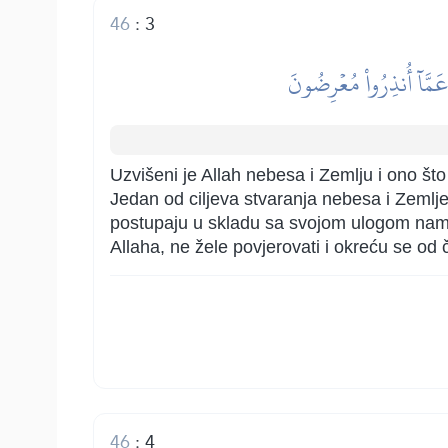
46
:
3
 عَمَّآ أُنذِرُواْ مُعۡرِضُونَ
Uzvišeni je Allah nebesa i Zemlju i ono što 
Jedan od ciljeva stvaranja nebesa i Zemlje
postupaju u skladu sa svojom ulogom namje
Allaha, ne žele povjerovati i okreću se o
46
:
4