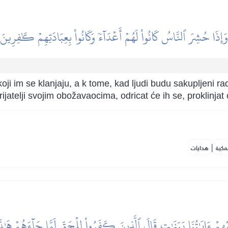
وَإِذَا حُشِرَ ٱلنَّاسُ كَانُواْ لَهُمۡ أَعۡدَآءٗ وَكَانُواْ بِعِبَادَتِهِمۡ كَٰفِرِينَ
i im se klanjaju, a k tome, kad ljudi budu sakupljeni 
jatelji svojim obožavaocima, odricat će ih se, proklinjat će
|
مكية
هدايات
َيۡهِمۡ ءَايَٰتُنَا بَيِّنَٰتٖ قَالَ ٱلَّذِينَ كَفَرُواْ لِلۡحَقِّ لَمَّا جَآءَهُمۡ هَٰ