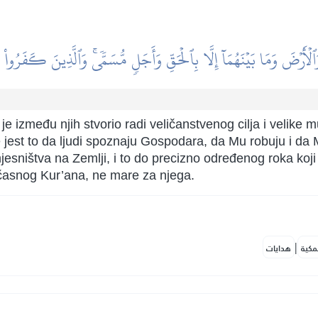
ۡأَرۡضَ وَمَا بَيۡنَهُمَآ إِلَّا بِٱلۡحَقِّ وَأَجَلٖ مُّسَمّٗىۚ وَٱلَّذِينَ كَفَرُواْ
je između njih stvorio radi veličanstvenog cilja i velike m
 jest to da ljudi spoznaju Gospodara, da Mu robuju i da
sništva na Zemlji, i to do precizno određenog roka koji 
d časnog Kur’ana, ne mare za njega.
|
مكية
هدايات