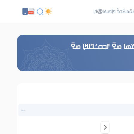
ߕߋ߬ߘߐ߬ߛߌ߮ ߞߊ߲߬ߞߎߡߊ
ߞߊ߲
ߘߊ ߘߐ߫ ߓߏߛߑߣߊߞߊ߲ ߘߐ߫