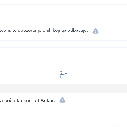
tvom, te upozorenje onih koji ga odbacuju.
حمٓ
a početku sure el-Bekara.