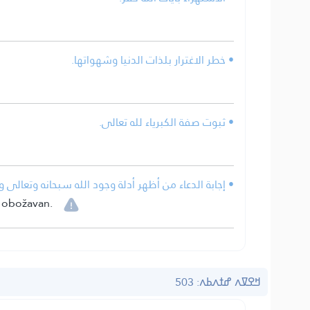
• خطر الاغترار بلذات الدنيا وشهواتها.
• ثبوت صفة الكبرياء لله تعالى.
إجابة الدعاء من أظهر أدلة وجود الله سبحانه وتعالى وا.
e obožavan.
ߞߐߜߍ ߝߙߍߕߍ: 503