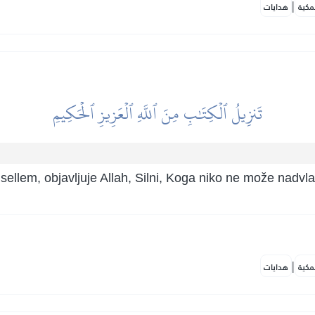
|
مكية
هدايات
تَنزِيلُ ٱلۡكِتَٰبِ مِنَ ٱللَّهِ ٱلۡعَزِيزِ ٱلۡحَكِيمِ
 sellem, objavljuje Allah, Silni, Koga niko ne može nadvla
|
مكية
هدايات