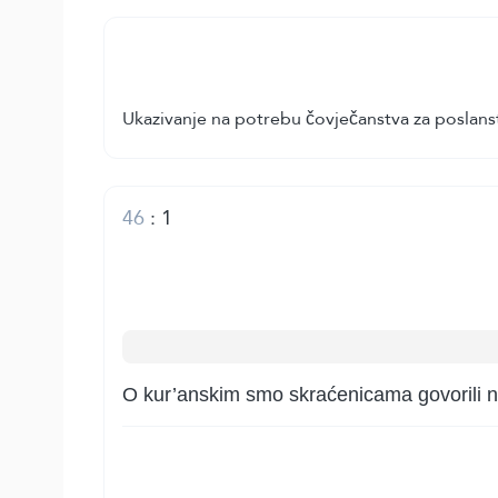
Ukazivanje na potrebu čovječanstva za poslans
46
:
1
O kur’anskim smo skraćenicama govorili n