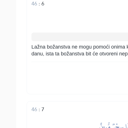
46
:
6
Lažna božanstva ne mogu pomoći onima koj
danu, ista ta božanstva bit će otvoreni nepri
46
:
7
ذَا سِحۡرٞ مُّبِينٌ