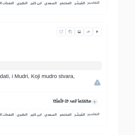
التفاسير:
المُيسَّر
المختصر
السعدي
ابن كثير
الطبري
النفحات ال
dati, i Mudri, Koji mudro stvara,
ߘߟߊߡߌߘߊ߫ ߜߘߍ ߟߎ߫ ߦߌ߬ߘߊ߬ߟߌ
التفاسير:
المُيسَّر
المختصر
السعدي
ابن كثير
الطبري
النفحات ال