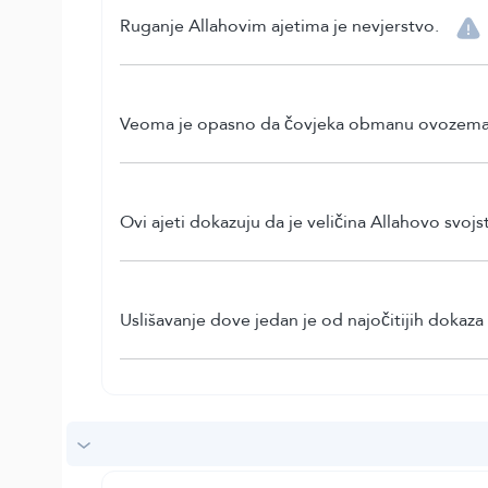
Ruganje Allahovim ajetima je nevjerstvo.
Veoma je opasno da čovjeka obmanu ovozemaljsk
Ovi ajeti dokazuju da je veličina Allahovo svojs
Uslišavanje dove jedan je od najočitijih dokaz