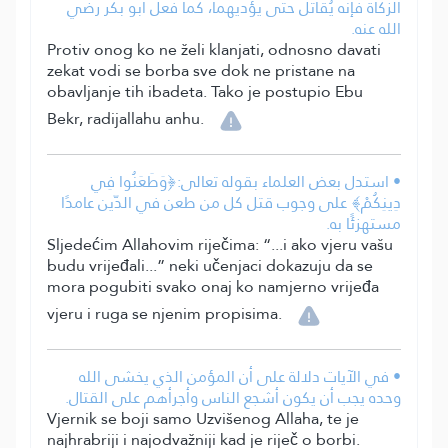
الزكاة فإنه يُقاتَل حتى يؤديهما، كما فعل أبو بكر رضي
الله عنه.
Protiv onog ko ne želi klanjati, odnosno davati
zekat vodi se borba sve dok ne pristane na
obavljanje tih ibadeta. Tako je postupio Ebu
Bekr, radijallahu anhu.
• استدل بعض العلماء بقوله تعالى:﴿وَطَعَنُوا فِي
دِينِكُمْ﴾ على وجوب قتل كل من طعن في الدّين عامدًا
مستهزئًا به.
Sljedećim Allahovim riječima: “...i ako vjeru vašu
budu vrijeđali...” neki učenjaci dokazuju da se
mora pogubiti svako onaj ko namjerno vrijeđa
vjeru i ruga se njenim propisima.
• في الآيات دلالة على أن المؤمن الذي يخشى الله
وحده يجب أن يكون أشجع الناس وأجرأهم على القتال.
Vjernik se boji samo Uzvišenog Allaha, te je
najhrabriji i najodvažniji kad je riječ o borbi.