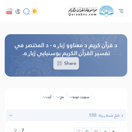
ژبه
Audio
کور‌پاڼه
د پروژې په اړه
د ژباړو فهرست
مونږ سره اړیکه ونیسه
د پراختیا ورکوونکو چوپړتیاوې - API
Browse Old Version
د قرآن کریم د معناوو ژباړه - د المختصر في
تفسیر القرآن الکریم بوسنیایي ژباړه.
Share
سورت توبه
مخ
آیت
د مخ شمېره: 188
9
:
7