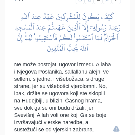
كَيۡفَ يَكُونُ لِلۡمُشۡرِكِينَ عَهۡدٌ عِندَ ٱللَّهِ
وَعِندَ رَسُولِهِۦٓ إِلَّا ٱلَّذِينَ عَٰهَدتُّمۡ عِندَ ٱلۡمَسۡجِدِ
ٱلۡحَرَامِۖ فَمَا ٱسۡتَقَٰمُواْ لَكُمۡ فَٱسۡتَقِيمُواْ لَهُمۡۚ إِنَّ
ٱللَّهَ يُحِبُّ ٱلۡمُتَّقِينَ
Ne može postojati ugovor između Allaha
i Njegova Poslanika, sallallahu alejhi ve
sellem, s jedne, i višebožaca, s druge
strane, jer su višebošci vjerolomni. No,
ipak, držite se ugovora koji ste sklopili
na Hudejbiji, u blizini Časnog hrama,
sve dok ga se oni budu držali, jer
Svevišnji Allah voli one koji Ga se boje
izvršavajući vjerske naredbe, a
sustežući se od vjerskih zabrana.