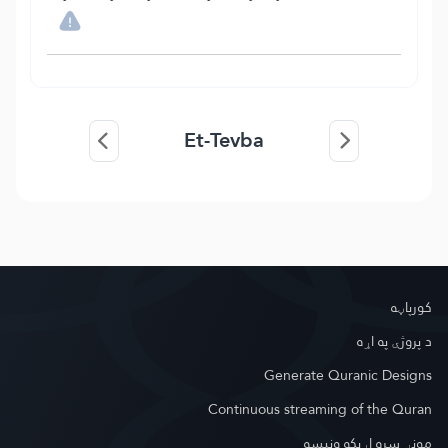
Et-Tevba
کور‌پاڼه
د پروژې په اړه
Generate Quranic Designs
Continuous streaming of the Quran
مونږ سره اړیکه ونیسه