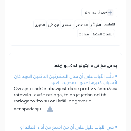
نورې ژباړې لیدل
التفاسير:
المُيسَّر
المختصر
السعدي
ابن كثير
الطبري
|
النفحات المكية
هدايات
په دې مخ کې د ایتونو له ګټو څخه:
• دلَّت الآيات على أن قتال المشركين الناكثين العهد كان
لأسباب كثيرة، أهمها: نقضهم العهد.
Ovi ajeti sadrže obavijest da se protiv višebožaca
ratovalo iz više razloga, te da je jedan od tih
razloga to što su oni kršili dogovor o
nenapadanju.
• في الآيات دليل على أن من امتنع من أداء الصلاة أو