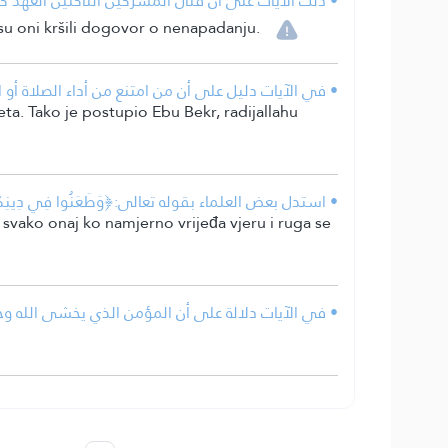
دلَّت الآيات على أن قتال المشركين الناكثين العهد ك.
o su oni kršili dogovor o nenapadanju.
في الآيات دليل على أن من امتنع من أداء الصلاة أو الز.
eta. Tako je postupio Ebu Bekr, radijallahu
استدل بعض العلماء بقوله تعالى:﴿وَطَعَنُوا فِي دِينِ.
i svako onaj ko namjerno vrijeđa vjeru i ruga se
في الآيات دلالة على أن المؤمن الذي يخشى الله وح.