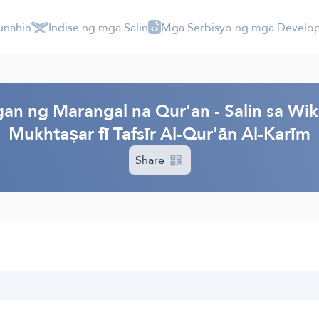
unahin
Indise ng mga Salin
Mga Serbisyo ng mga Develo
an ng Marangal na Qur'an - Salin sa Wi
Mukhtaṣar fī Tafsīr Al-Qur'ān Al-Karīm
Share