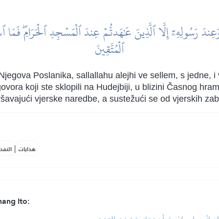
رَسُولِهِۦٓ إِلَّا ٱلَّذِينَ عَٰهَدتُّمۡ عِندَ ٱلۡمَسۡجِدِ ٱلۡحَرَامِۖ فَمَا ٱسۡتَقَ
ٱلۡمُتَّقِينَ
egova Poslanika, sallallahu alejhi ve sellem, s jedne, i 
ovora koji ste sklopili na Hudejbiji, u blizini Časnog hra
vršavajući vjerske naredbe, a sustežući se od vjerskih za
|
هدايات
النفح
ang Ito: