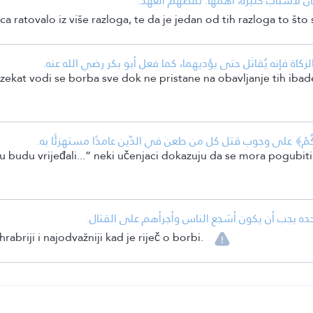
• ان لأسباب كثيرة، أهمها: نقضهم العهد
ca ratovalo iz više razloga, te da je jedan od tih razloga to št
• كاة فإنه يُقاتَل حتى يؤديهما، كما فعل أبو بكر رضي الله عنه
 zekat vodi se borba sve dok ne pristane na obavljanje tih ibad
• كُمْ﴾ على وجوب قتل كل من طعن في الدّين عامدًا مستهزئًا به
šu budu vrijeđali...” neki učenjaci dokazuju da se mora pogubit
• ده يجب أن يكون أشجع الناس وأجرأهم على القتال
rabriji i najodvažniji kad je riječ o borbi.