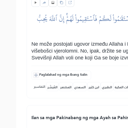
ٰمُواْ لَكُمۡ فَٱسۡتَقِيمُواْ لَهُمۡۚ إِنَّ ٱللَّهَ يُحِبُّ
Ne može postojati ugovor između Allaha i Nj
višebošci vjerolomni. No, ipak, držite se ug
Svevišnji Allah voli one koji Ga se boje iz
Paglalahad ng mga Ibang Salin
التفاسير:
ات المكية
الطبري
ابن كثير
السعدي
المختصر
المُيسَّر
Ilan sa mga Pakinabang ng mga Ayah sa Pahin