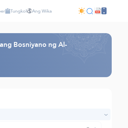
per
Tungkol
Ang Wika
kang Bosniyano ng Al-