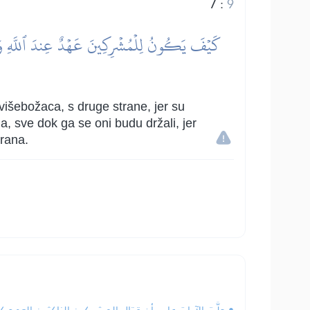
7
:
9
كَيۡفَ يَكُونُ لِلۡمُشۡرِكِينَ عَهۡدٌ عِندَ ٱللَّهِ وَعِندَ 
višebožaca, s druge strane, jer su
ma, sve dok ga se oni budu držali, jer
brana.