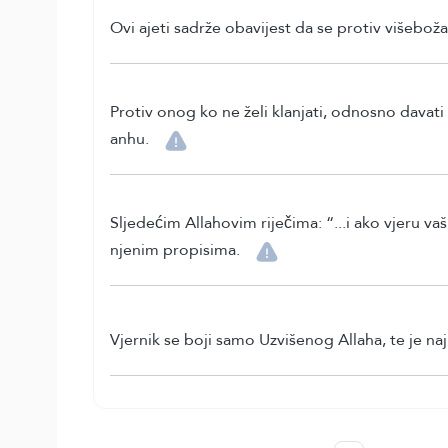
Ovi ajeti sadrže obavijest da se protiv višeboža
Protiv onog ko ne želi klanjati, odnosno davati
anhu.
Sljedećim Allahovim riječima: “...i ako vjeru va
njenim propisima.
Vjernik se boji samo Uzvišenog Allaha, te je najh