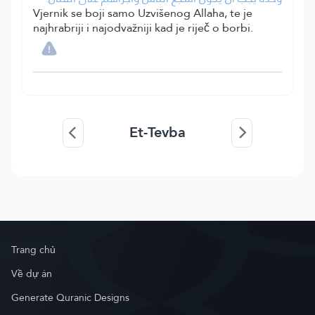
Vjernik se boji samo Uzvišenog Allaha, te je
najhrabriji i najodvažniji kad je riječ o borbi.
Et-Tevba
Trang chủ
Về dự án
Generate Quranic Designs