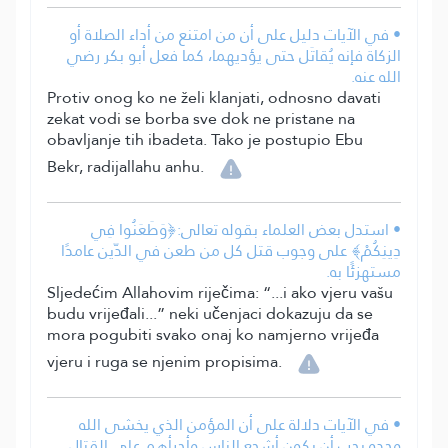
• في الآيات دليل على أن من امتنع من أداء الصلاة أو
الزكاة فإنه يُقاتَل حتى يؤديهما، كما فعل أبو بكر رضي
الله عنه.
Protiv onog ko ne želi klanjati, odnosno davati
zekat vodi se borba sve dok ne pristane na
obavljanje tih ibadeta. Tako je postupio Ebu
Bekr, radijallahu anhu.
• استدل بعض العلماء بقوله تعالى:﴿وَطَعَنُوا فِي
دِينِكُمْ﴾ على وجوب قتل كل من طعن في الدّين عامدًا
مستهزئًا به.
Sljedećim Allahovim riječima: “...i ako vjeru vašu
budu vrijeđali...” neki učenjaci dokazuju da se
mora pogubiti svako onaj ko namjerno vrijeđa
vjeru i ruga se njenim propisima.
• في الآيات دلالة على أن المؤمن الذي يخشى الله
وحده يجب أن يكون أشجع الناس وأجرأهم على القتال.