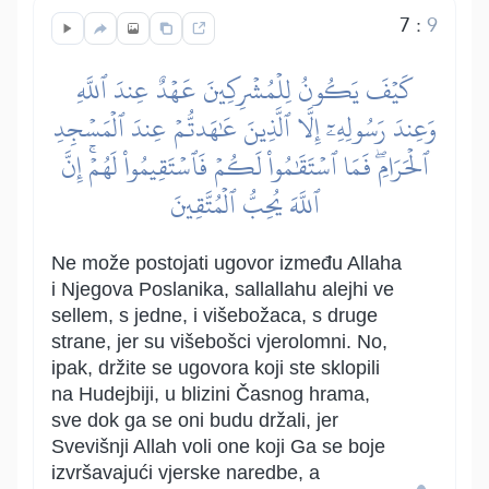
7
:
9
كَيۡفَ يَكُونُ لِلۡمُشۡرِكِينَ عَهۡدٌ عِندَ ٱللَّهِ
وَعِندَ رَسُولِهِۦٓ إِلَّا ٱلَّذِينَ عَٰهَدتُّمۡ عِندَ ٱلۡمَسۡجِدِ
ٱلۡحَرَامِۖ فَمَا ٱسۡتَقَٰمُواْ لَكُمۡ فَٱسۡتَقِيمُواْ لَهُمۡۚ إِنَّ
ٱللَّهَ يُحِبُّ ٱلۡمُتَّقِينَ
Ne može postojati ugovor između Allaha
i Njegova Poslanika, sallallahu alejhi ve
sellem, s jedne, i višebožaca, s druge
strane, jer su višebošci vjerolomni. No,
ipak, držite se ugovora koji ste sklopili
na Hudejbiji, u blizini Časnog hrama,
sve dok ga se oni budu držali, jer
Svevišnji Allah voli one koji Ga se boje
izvršavajući vjerske naredbe, a