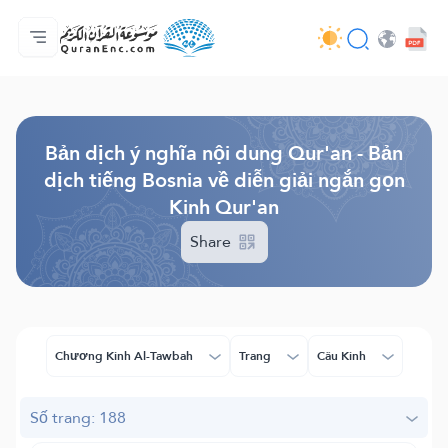
Trang chủ
Mục lục các bản dịch
Audio
Các dịch vụ của nhà phát triển - API
Về dự án
Liên hệ với chúng tôi
Ngôn ngữ
Browse Old Version
Bản dịch ý nghĩa nội dung Qur'an - Bản
dịch tiếng Bosnia về diễn giải ngắn gọn
Kinh Qur'an
Share
Chương Kinh Al-Tawbah
Trang
Câu Kinh
Số trang: 188