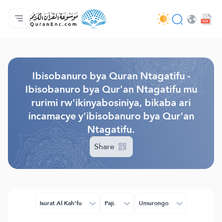
Ahabanza.
Ishakiro ry'ibisobanuro
Audio
Serivisi z'abakora amavugurura. - API
Ibijyanye n'umushinga.
Twandikire.
Ururimi.
Browse Old Version
Ibisobanuro bya Quran Ntagatifu -
Ibisobanuro bya Qur'an Ntagatifu mu
rurimi rw'ikinyabosiniya, bikaba ari
incamacye y'ibisobanuro bya Qur'an
Ntagatifu.
Share
Isurat Al Kah’fu
Paji.
Umurongo