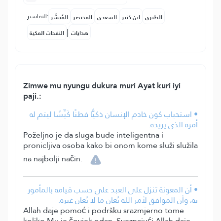
التفاسير:
الطبري
ابن كثير
السعدي
المختصر
المُيسَّر
|
هدايات
النفحات المكية
Zimwe mu nyungu dukura muri Ayat kuri iyi
paji.:
• استحباب كون خادم الإنسان ذكيًّا فطنًا كَيِّسًا ليتم له
أمره الذي يريده.
Poželjno je da sluga bude inteligentna i
pronicljiva osoba kako bi onom kome služi služila
na najbolji način.
• أن المعونة تنزل على العبد على حسب قيامه بالمأمور
به، وأن الموافق لأمر الله يُعان ما لا يُعان غيره.
Allah daje pomoć i podršku srazmjerno tome
koliko Mu je čovjek odan. Sveznajući Allah daje