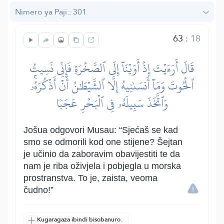
Nimero ya Paji.: 301
63
:
18
قَالَ أَرَءَيۡتَ إِذۡ أَوَيۡنَآ إِلَى ٱلصَّخۡرَةِ فَإِنِّي نَسِيتُ
ٱلۡحُوتَ وَمَآ أَنسَىٰنِيهُ إِلَّا ٱلشَّيۡطَٰنُ أَنۡ أَذۡكُرَهُۥۚ
وَٱتَّخَذَ سَبِيلَهُۥ فِي ٱلۡبَحۡرِ عَجَبٗا
Jošua odgovori Musau: “Sjećaš se kad
smo se odmorili kod one stijene? Šejtan
je učinio da zaboravim obavijestiti te da
nam je riba oživjela i pobjegla u morska
prostranstva. To je, zaista, veoma
čudno!”
Kugaragaza ibindi bisobanuro.