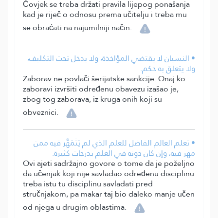
Čovjek se treba držati pravila lijepog ponašanja
kad je riječ o odnosu prema učitelju i treba mu
se obraćati na najumilniji način.
• النسيان لا يقتضي المؤاخذة، ولا يدخل تحت التكليف،
ولا يتعلق به حكم.
Zaborav ne povlači šerijatske sankcije. Onaj ko
zaboravi izvršiti određenu obavezu izašao je,
zbog tog zaborava, iz kruga onih koji su
obveznici.
• تعلم العالم الفاضل للعلم الذي لم يَتَمَهَّر فيه ممن
مهر فيه، وإن كان دونه في العلم بدرجات كثيرة.
Ovi ajeti sadržajno govore o tome da je poželjno
da učenjak koji nije savladao određenu disciplinu
treba istu tu disciplinu savladati pred
stručnjakom, pa makar taj bio daleko manje učen
od njega u drugim oblastima.