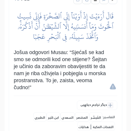
قَالَ أَرَءَيۡتَ إِذۡ أَوَيۡنَآ إِلَى ٱلصَّخۡرَةِ فَإِنِّي نَسِيتُ
ٱلۡحُوتَ وَمَآ أَنسَىٰنِيهُ إِلَّا ٱلشَّيۡطَٰنُ أَنۡ أَذۡكُرَهُۥۚ
وَٱتَّخَذَ سَبِيلَهُۥ فِي ٱلۡبَحۡرِ عَجَبٗا
Jošua odgovori Musau: “Sjećaš se kad
smo se odmorili kod one stijene? Šejtan
je učinio da zaboravim obavijestiti te da
nam je riba oživjela i pobjegla u morska
prostranstva. To je, zaista, veoma
čudno!”
دیگر تراجم دیکھیں
التفاسير:
المُيسَّر
المختصر
السعدي
ابن كثير
الطبري
|
النفحات المكية
هدايات