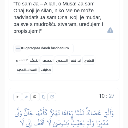
“To sam Ja – Allah, o Musa! Ja sam
Onaj Koji je silan, niko Me ne može
nadvladati! Ja sam Onaj Koji je mudar,
pa sve s mudrošću stvaram, uređujem i
propisujem!”
Kugaragaza ibindi bisobanuro.
التفاسير:
الطبري
ابن كثير
السعدي
المختصر
المُيسَّر
|
هدايات
النفحات المكية
10
:
27
وَأَلۡقِ عَصَاكَۚ فَلَمَّا رَءَاهَا تَهۡتَزُّ كَأَنَّهَا جَآنّٞ وَلَّىٰ
مُدۡبِرٗا وَلَمۡ يُعَقِّبۡۚ يَٰمُوسَىٰ لَا تَخَفۡ إِنِّي لَا