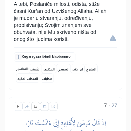
A tebi, Poslaniče milosti, odista, stiže
časni Kur’an od Uzvišenog Allaha. Allah
je mudar u stvaranju, određivanju,
propisivanju; Svojim znanjem sve
obuhvata, nije Mu skriveno ništa od
onog što ljudima koristi.
Kugaragaza ibindi bisobanuro.
التفاسير:
الطبري
ابن كثير
السعدي
المختصر
المُيسَّر
|
هدايات
النفحات المكية
7
:
27
إِذۡ قَالَ مُوسَىٰ لِأَهۡلِهِۦٓ إِنِّيٓ ءَانَسۡتُ نَارٗا