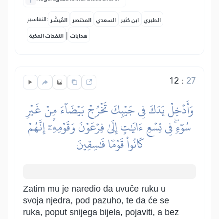
التفاسير:
الطبري
ابن كثير
السعدي
المختصر
المُيسَّر
|
هدايات
النفحات المكية
12
:
27
وَأَدۡخِلۡ يَدَكَ فِي جَيۡبِكَ تَخۡرُجۡ بَيۡضَآءَ مِنۡ غَيۡرِ
سُوٓءٖۖ فِي تِسۡعِ ءَايَٰتٍ إِلَىٰ فِرۡعَوۡنَ وَقَوۡمِهِۦٓۚ إِنَّهُمۡ
كَانُواْ قَوۡمٗا فَٰسِقِينَ
Zatim mu je naredio da uvuče ruku u
svoja njedra, pod pazuho, te da će se
ruka, poput snijega bijela, pojaviti, a bez