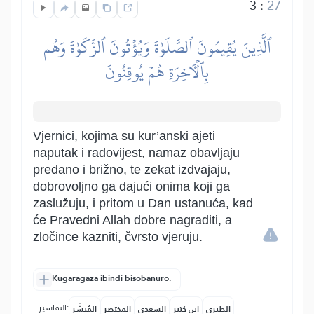
3
:
27
ٱلَّذِينَ يُقِيمُونَ ٱلصَّلَوٰةَ وَيُؤۡتُونَ ٱلزَّكَوٰةَ وَهُم
بِٱلۡأٓخِرَةِ هُمۡ يُوقِنُونَ
Vjernici, kojima su kur’anski ajeti
naputak i radovijest, namaz obavljaju
predano i brižno, te zekat izdvajaju,
dobrovoljno ga dajući onima koji ga
zaslužuju, i pritom u Dan ustanuća, kad
će Pravedni Allah dobre nagraditi, a
zločince kazniti, čvrsto vjeruju.
Kugaragaza ibindi bisobanuro.
التفاسير:
الطبري
ابن كثير
السعدي
المختصر
المُيسَّر