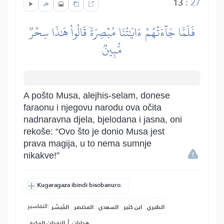
13
:
27
فَلَمَّا جَآءَتۡهُمۡ ءَايَٰتُنَا مُبۡصِرَةٗ قَالُواْ هَٰذَا سِحۡرٞ
مُّبِينٞ
A pošto Musa, alejhis-selam, donese
faraonu i njegovu narodu ova očita
nadnaravna djela, bjelodana i jasna, oni
rekoše: “Ovo što je donio Musa jest
prava magija, u to nema sumnje
nikakve!”
Kugaragaza ibindi bisobanuro.
التفاسير:
الطبري
ابن كثير
السعدي
المختصر
المُيسَّر
|
هدايات
النفحات المكية