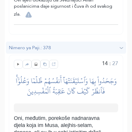
poslanicima daje sigurnost i čuva ih od svakog
zla.
Nimero ya Paji.: 378
14
:
27
وَجَحَدُواْ بِهَا وَٱسۡتَيۡقَنَتۡهَآ أَنفُسُهُمۡ ظُلۡمٗا وَعُلُوّٗاۚ
فَٱنظُرۡ كَيۡفَ كَانَ عَٰقِبَةُ ٱلۡمُفۡسِدِينَ
Oni, međutim, porekoše nadnaravna
djela koja im Musa, alejhis-selam,