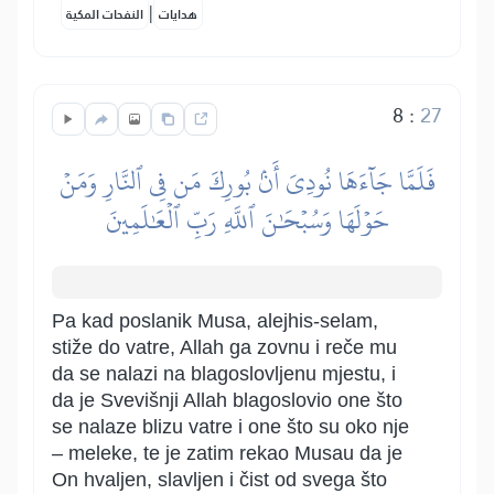
|
هدايات
النفحات المكية
8
:
27
فَلَمَّا جَآءَهَا نُودِيَ أَنۢ بُورِكَ مَن فِي ٱلنَّارِ وَمَنۡ
حَوۡلَهَا وَسُبۡحَٰنَ ٱللَّهِ رَبِّ ٱلۡعَٰلَمِينَ
Pa kad poslanik Musa, alejhis-selam,
stiže do vatre, Allah ga zovnu i reče mu
da se nalazi na blagoslovljenu mjestu, i
da je Svevišnji Allah blagoslovio one što
se nalaze blizu vatre i one što su oko nje
– meleke, te je zatim rekao Musau da je
On hvaljen, slavljen i čist od svega što