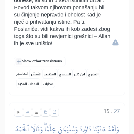
donese, ali su ih u sebi istinitim držali.
Povod takvom njihovom ponašanju bili
su činjenje nepravde i oholost kad je
riječ o prihvatanju istine. Pa ti,
Poslaniče, vidi kakva ih kob zadesi zbog
toga što su bili nevjernici grešnici – Allah
ih je sve uništio!
Show other translations
التفاسير:
الطبري
ابن كثير
السعدي
المختصر
المُيسَّر
|
هدايات
النفحات المكية
15
:
27
وَلَقَدۡ ءَاتَيۡنَا دَاوُۥدَ وَسُلَيۡمَٰنَ عِلۡمٗاۖ وَقَالَا ٱلۡحَمۡدُ