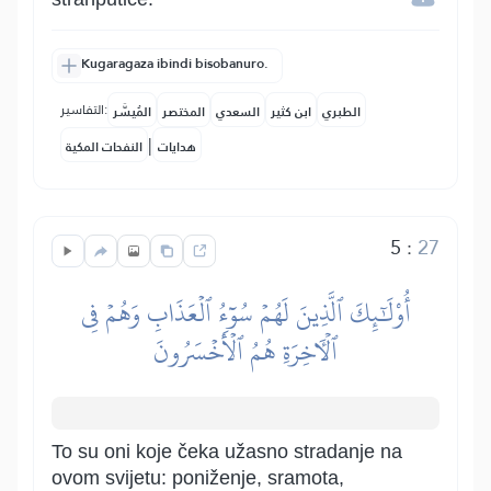
Kugaragaza ibindi bisobanuro.
التفاسير:
الطبري
ابن كثير
السعدي
المختصر
المُيسَّر
|
هدايات
النفحات المكية
5
:
27
أُوْلَٰٓئِكَ ٱلَّذِينَ لَهُمۡ سُوٓءُ ٱلۡعَذَابِ وَهُمۡ فِي
ٱلۡأٓخِرَةِ هُمُ ٱلۡأَخۡسَرُونَ
To su oni koje čeka užasno stradanje na
ovom svijetu: poniženje, sramota,