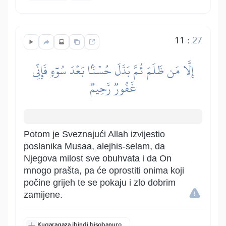
11
:
27
إِلَّا مَن ظَلَمَ ثُمَّ بَدَّلَ حُسۡنَۢا بَعۡدَ سُوٓءٖ فَإِنِّي
غَفُورٞ رَّحِيمٞ
Potom je Sveznajući Allah izvijestio
poslanika Musaa, alejhis-selam, da
Njegova milost sve obuhvata i da On
mnogo prašta, pa će oprostiti onima koji
počine grijeh te se pokaju i zlo dobrim
zamijene.
Kugaragaza ibindi bisobanuro.