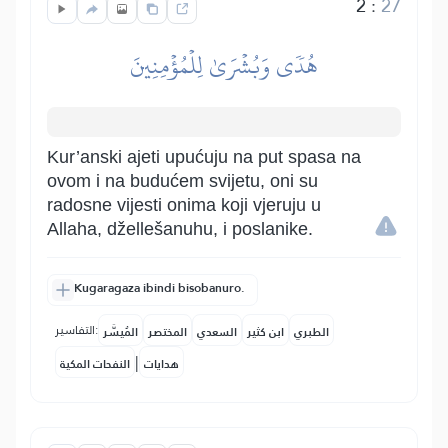
2
:
27
هُدٗى وَبُشۡرَىٰ لِلۡمُؤۡمِنِينَ
Kur’anski ajeti upućuju na put spasa na
ovom i na budućem svijetu, oni su
radosne vijesti onima koji vjeruju u
Allaha, džellešanuhu, i poslanike.
Kugaragaza ibindi bisobanuro.
التفاسير:
الطبري
ابن كثير
السعدي
المختصر
المُيسَّر
|
هدايات
النفحات المكية