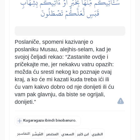
سَـَٔاتِيكُم مِّنۡهَا بِخَبَرٍ أَوۡ ءَاتِيكُم بِشِهَابٖ
قَبَسٖ لَّعَلَّكُمۡ تَصۡطَلُونَ
Poslaniče, spomeni kazivanje o
poslaniku Musau, alejhis-selam, kad je
svojoj čeljadi rekao: “Zastanite ovdje i
pričekajte me, jer nekakvu vatru opazih:
možda ću sresti nekog ko poznaje ovaj
kraj, a ko će mi kazati kuda treba ići ili
ću vam kakvo dobro od nje donijeti ili ću
vam pak glavnju, da biste se ogrijali,
donijeti.”
Kugaragaza ibindi bisobanuro.
التفاسير:
الطبري
ابن كثير
السعدي
المختصر
المُيسَّر