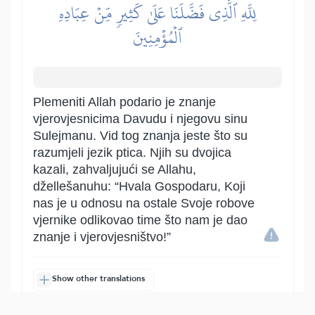
لِلَّهِ ٱلَّذِي فَضَّلَنَا عَلَىٰ كَثِيرٖ مِّنۡ عِبَادِهِ
ٱلۡمُؤۡمِنِينَ
Plemeniti Allah podario je znanje
vjerovjesnicima Davudu i njegovu sinu
Sulejmanu. Vid tog znanja jeste što su
razumjeli jezik ptica. Njih su dvojica
kazali, zahvaljujući se Allahu,
džellešanuhu: “Hvala Gospodaru, Koji
nas je u odnosu na ostale Svoje robove
vjernike odlikovao time što nam je dao
znanje i vjerovjesništvo!”
Show other translations
التفاسير:
الطبري
ابن كثير
السعدي
المختصر
المُيسَّر