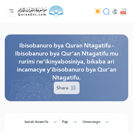
Ahabanza.
Ishakiro ry'ibisobanuro
Audio
Serivisi z'abakora amavugurura. - API
Ibijyanye n'umushinga.
Twandikire.
Ururimi.
Browse Old Version
Ibisobanuro bya Quran Ntagatifu -
Ibisobanuro bya Qur'an Ntagatifu mu
rurimi rw'ikinyabosiniya, bikaba ari
incamacye y'ibisobanuro bya Qur'an
Ntagatifu.
Share
Isurat Anam’lu
Paji.
Umurongo