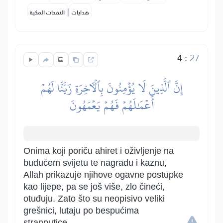
|
هدايات
النفحات المكية
4
:
27
إِنَّ ٱلَّذِينَ لَا يُؤۡمِنُونَ بِٱلۡأٓخِرَةِ زَيَّنَّا لَهُمۡ
أَعۡمَٰلَهُمۡ فَهُمۡ يَعۡمَهُونَ
Onima koji poriču ahiret i oživljenje na
budućem svijetu te nagradu i kaznu,
Allah prikazuje njihove ogavne postupke
kao lijepe, pa se još više, zlo čineći,
otuđuju. Zato što su neopisivo veliki
grešnici, lutaju po bespućima
stranputice.