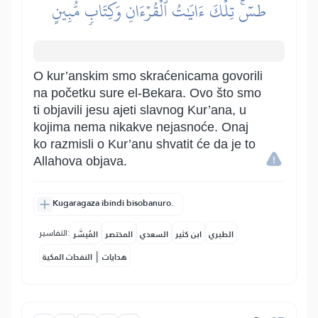
طسٓۚ تِلۡكَ ءَايَٰتُ ٱلۡقُرۡءَانِ وَكِتَابٖ مُّبِينٍ
O kur’anskim smo skraćenicama govorili
na početku sure el-Bekara. Ovo što smo
ti objavili jesu ajeti slavnog Kur’ana, u
kojima nema nikakve nejasnoće. Onaj
ko razmisli o Kur’anu shvatit će da je to
Allahova objava.
Kugaragaza ibindi bisobanuro.
التفاسير:
الطبري
ابن كثير
السعدي
المختصر
المُيسَّر
|
هدايات
النفحات المكية