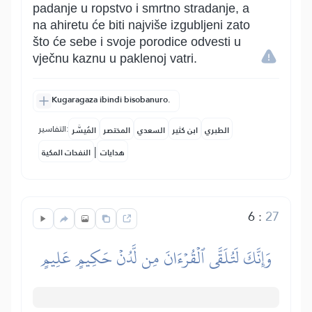
padanje u ropstvo i smrtno stradanje, a
na ahiretu će biti najviše izgubljeni zato
što će sebe i svoje porodice odvesti u
vječnu kaznu u paklenoj vatri.
Kugaragaza ibindi bisobanuro.
التفاسير:
الطبري
ابن كثير
السعدي
المختصر
المُيسَّر
|
هدايات
النفحات المكية
6
:
27
وَإِنَّكَ لَتُلَقَّى ٱلۡقُرۡءَانَ مِن لَّدُنۡ حَكِيمٍ عَلِيمٍ