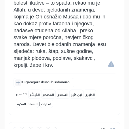
bolesti ikakve – to spada, rekao mu je
Allah, u devet bjelodanih znamenja,
kojima je On osnažio Musaa i dao mu ih
kao dokaz protiv faraona i njegova,
nadasve otuđena od Allaha i preko
svake mjere poročna, nevjerničkog
naroda. Devet bjelodanih znamenja jesu
sljedeća: ruka, štap, sušne godine,
manjak plodova, poplave, skakavci,
krpelji, žabe i krv.
Kugaragaza ibindi bisobanuro.
التفاسير:
الطبري
ابن كثير
السعدي
المختصر
المُيسَّر
|
هدايات
النفحات المكية