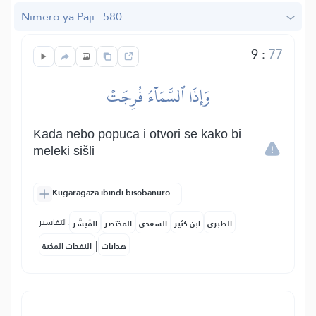
Nimero ya Paji.: 580
9
:
77
وَإِذَا ٱلسَّمَآءُ فُرِجَتۡ
Kada nebo popuca i otvori se kako bi
meleki sišli
Kugaragaza ibindi bisobanuro.
التفاسير:
الطبري
ابن كثير
السعدي
المختصر
المُيسَّر
|
هدايات
النفحات المكية