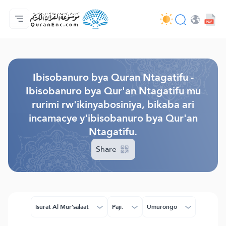
Ahabanza.
Ishakiro ry'ibisobanuro
Audio
Serivisi z'abakora amavugurura. - API
Ibijyanye n'umushinga.
Twandikire.
Ururimi.
Browse Old Version
Ibisobanuro bya Quran Ntagatifu -
Ibisobanuro bya Qur'an Ntagatifu mu
rurimi rw'ikinyabosiniya, bikaba ari
incamacye y'ibisobanuro bya Qur'an
Ntagatifu.
Share
Isurat Al Mur’salaat
Paji.
Umurongo