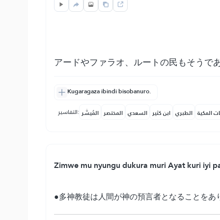
アードやファラオ、ルートの民もそうで
Kugaragaza ibindi bisobanuro.
التفاسير:
ات المكية
الطبري
ابن كثير
السعدي
المختصر
المُيسَّر
Zimwe mu nyungu dukura muri Ayat kuri iyi paj
●多神教徒は人間が神の預言者となることをあ