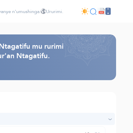
jyanye n'umushinga.
Ururimi.
Ntagatifu mu rurimi
r'an Ntagatifu.