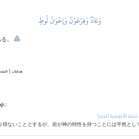
وَعَادٞ وَفِرۡعَوۡنُ وَإِخۡوَٰنُ لُوطٖ
ある。
|
هدايات
النفح
i.:
• ة الألوهية للحجر
り得ないこととするが、岩が神の特性を持つことには平然とし