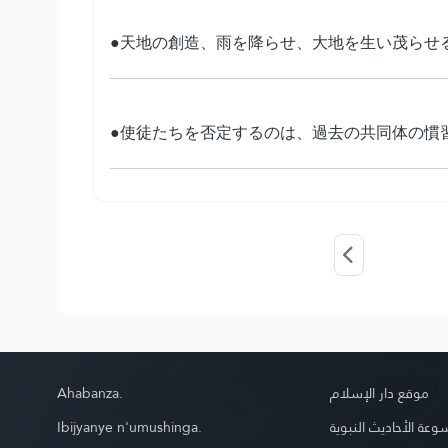
●天地の創造、雨を降らせ、大地を生い茂らせ
●使徒たちを否定するのは、過去の共同体の慣
Ahabanza.
موقع دار الإسلام
Ibijyanye n'umushinga.
عة الأحاديث النبوية