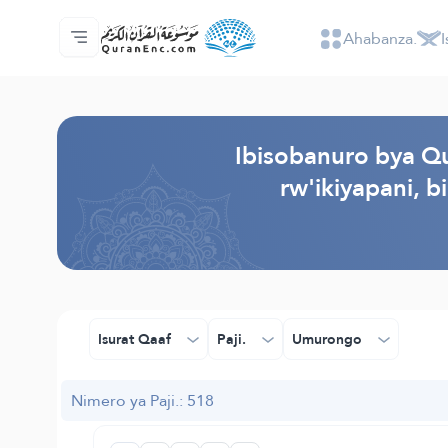
Ahabanza.
I
Ahabanza.
Ishakiro ry'ibisobanuro
Audio
Serivisi z'abakora amavugurura. - API
Ibijyanye n'umushinga.
Twandikire.
Ururimi.
Browse Old Version
Ibisobanuro bya Qu
rw'ikiyapani, b
Isurat Qaaf
Paji.
Umurongo
Nimero ya Paji.: 518