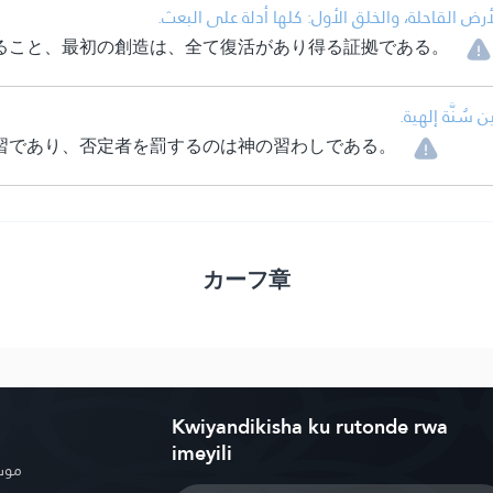
• ض القاحلة، والخلق الأول: كلها أدلة على البعث
ること、最初の創造は、全て復活があり得る証拠である。
• ُنَّة إلهية
習であり、否定者を罰するのは神の習わしである。
カーフ章
Kwiyandikisha ku rutonde rwa
imeyili
موسو