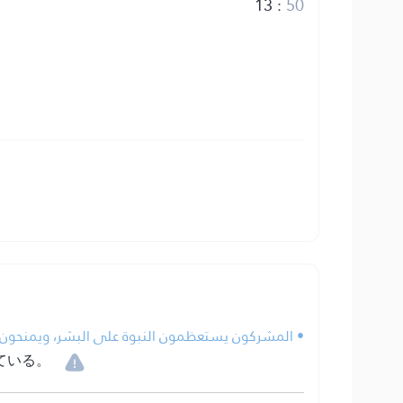
13
:
50
المشركون يستعظمون النبوة على البشر، ويمنحون صف!
ている。