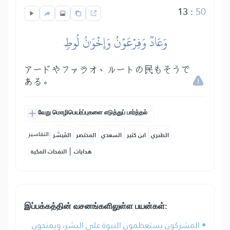
13
:
50
وَعَادٞ وَفِرۡعَوۡنُ وَإِخۡوَٰنُ لُوطٖ
アードやファラオ、ルートの民もそうで
ある。
வேறு மொழிபெயர்ப்புகளை எடுத்துப் பார்த்தல்
التفاسير:
الطبري
ابن كثير
السعدي
المختصر
المُيسَّر
|
هدايات
النفحات المكية
இப்பக்கத்தின் வசனங்களிலுள்ள பயன்கள்:
• المشركون يستعظمون النبوة على البشر، ويمنحون