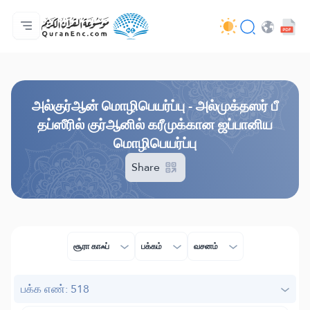
முகப்பு
மொழிபெயர்ப்பு அட்டவணை
Audio
வடிவமைப்போரின் பணிகள் - API
வேலைத் திட்டம் தொடர்பாக
எம்மோடு தொடர்புகொள்ள
மொழி
Browse Old Version
அல்குர்ஆன் மொழிபெயர்ப்பு - அல்முக்தஸர் பீ
தப்ஸீரில் குர்ஆனில் கரீமுக்கான ஜப்பானிய
மொழிபெயர்ப்பு
Share
சூரா காஃப்
பக்கம்
வசனம்
பக்க எண்: 518