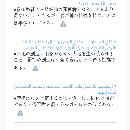
صفة الألوهية للحجر!
●多神教徒は人間が神の預言者となることをあり
得ないこととするが、岩が神の特性を持つことに
は平然としている。
• خلق السماوات، وخلق الأرض، وإنزال المطر، وإنبات
الأرض القاحلة، والخلق الأول: كلها أدلة على البعث.
●天地の創造、雨を降らせ、大地を生い茂らせる
こと、最初の創造は、全て復活があり得る証拠で
ある。
• التكذيب بالرسل عادة الأمم السابقة، وعقاب المكذبين
سُنَّة إلهية.
●使徒たちを否定するのは、過去の共同体の慣習
であり、否定者を罰するのは神の習わしである。