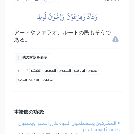
وَعَادٞ وَفِرۡعَوۡنُ وَإِخۡوَٰنُ لُوطٖ
アードやファラオ、ルートの民もそうで
ある。
他の対訳を表示
التفاسير:
الطبري
ابن كثير
السعدي
المختصر
المُيسَّر
|
هدايات
النفحات المكية
本諸節の功徳:
• المشركون يستعظمون النبوة على البشر، ويمنحون
صفة الألوهية للحجر!