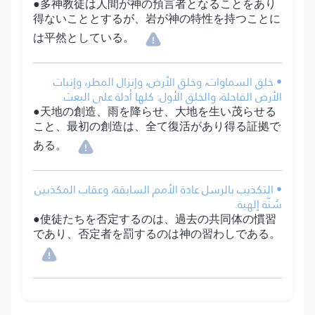
●多神教徒は人間が神の預言者となることをあり
得ないこととするが、岩が神の特性を持つことに
は平然としている。
• خلق السماوات، وخلق الأرض، وإنزال المطر، وإنبات
الأرض القاحلة، والخلق الأول: كلها أدلة على البعث.
●天地の創造、雨を降らせ、大地を生い茂らせる
こと、最初の創造は、全て復活があり得る証拠で
ある。
• التكذيب بالرسل عادة الأمم السابقة، وعقاب المكذبين
سُنَّة إلهية.
●使徒たちを否定するのは、過去の共同体の慣習
であり、否定者を罰するのは神の習わしである。