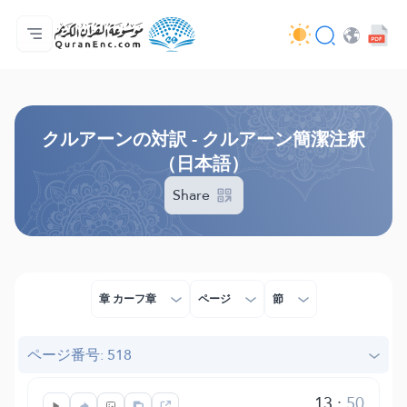
ホーム
対訳の目次
Audio
開発者向け提供サービス - API
事業内容
お問い合わせ
言語
Browse Old Version
クルアーンの対訳 - クルアーン簡潔注釈
（日本語）
Share
章 カーフ章
ページ
節
ページ番号: 518
13
:
50