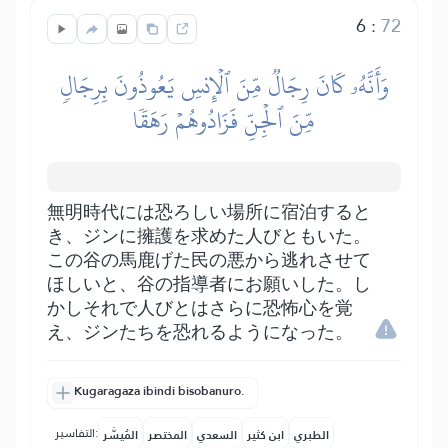
6
:
72
وَأَنَّهُۥ كَانَ رِجَالٞ مِّنَ ٱلۡإِنسِ يَعُوذُونَ بِرِجَالٖ
مِّنَ ٱلۡجِنِّ فَزَادُوهُمۡ رَهَقٗا
無明時代には恐ろしい場所に宿泊すると
き、ジンに擁護を求めた人びともいた。
この谷の馬鹿げた民の悪から逃れさせて
ほしいと、谷の指導者にお願いした。し
かしそれで人びとはさらに恐怖心を覚
え、ジンたちを恐れるようになった。
Kugaragaza ibindi bisobanuro.
التفاسير:
الطبري
ابن كثير
السعدي
المختصر
المُيسَّر