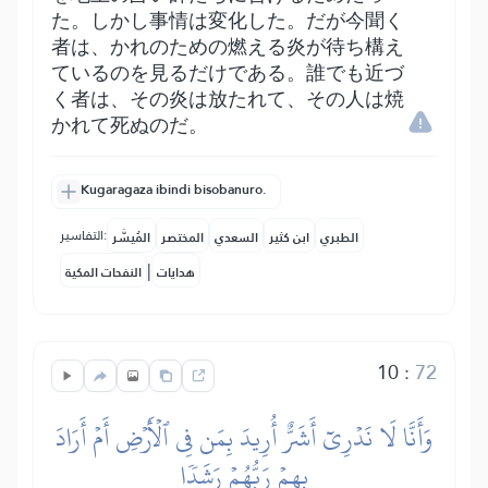
た。しかし事情は変化した。だが今聞く
者は、かれのための燃える炎が待ち構え
ているのを見るだけである。誰でも近づ
く者は、その炎は放たれて、その人は焼
かれて死ぬのだ。
Kugaragaza ibindi bisobanuro.
التفاسير:
الطبري
ابن كثير
السعدي
المختصر
المُيسَّر
|
هدايات
النفحات المكية
10
:
72
وَأَنَّا لَا نَدۡرِيٓ أَشَرٌّ أُرِيدَ بِمَن فِي ٱلۡأَرۡضِ أَمۡ أَرَادَ
بِهِمۡ رَبُّهُمۡ رَشَدٗا