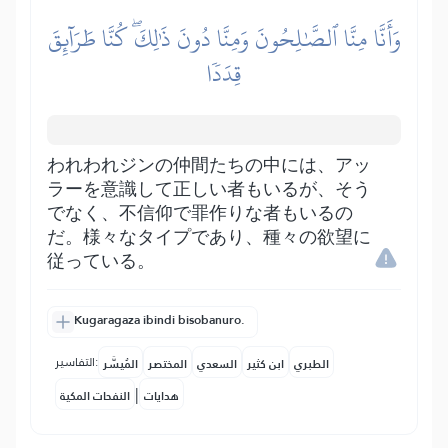
وَأَنَّا مِنَّا ٱلصَّٰلِحُونَ وَمِنَّا دُونَ ذَٰلِكَۖ كُنَّا طَرَآئِقَ
قِدَدٗا
われわれジンの仲間たちの中には、アッ
ラーを意識して正しい者もいるが、そう
でなく、不信仰で罪作りな者もいるの
だ。様々なタイプであり、種々の欲望に
従っている。
Kugaragaza ibindi bisobanuro.
التفاسير:
الطبري
ابن كثير
السعدي
المختصر
المُيسَّر
|
هدايات
النفحات المكية