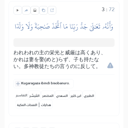
3
:
72
وَأَنَّهُۥ تَعَٰلَىٰ جَدُّ رَبِّنَا مَا ٱتَّخَذَ صَٰحِبَةٗ وَلَا وَلَدٗا
われわれの主の栄光と威厳は高くあり、
かれは妻を娶(めと)らず、子も持たな
い。多神教徒たちの言うのに反して。
Kugaragaza ibindi bisobanuro.
التفاسير:
الطبري
ابن كثير
السعدي
المختصر
المُيسَّر
|
هدايات
النفحات المكية