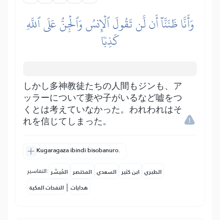
وَأَنَّا ظَنَنَّآ أَن لَّن تَقُولَ ٱلۡإِنسُ وَٱلۡجِنُّ عَلَى ٱللَّهِ
كَذِبٗا
しかし多神教徒たちの人間もジンも、ア
ッラーについて妻や子がいるなど嘘をつ
くとは考えていなかった。われわれはそ
れを信じてしまった。
Kugaragaza ibindi bisobanuro.
التفاسير:
الطبري
ابن كثير
السعدي
المختصر
المُيسَّر
|
هدايات
النفحات المكية