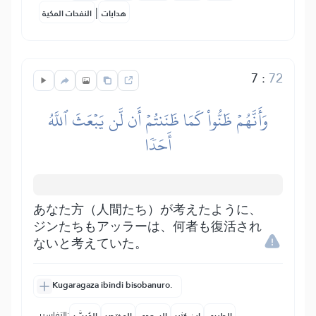
|
هدايات
النفحات المكية
7
:
72
وَأَنَّهُمۡ ظَنُّواْ كَمَا ظَنَنتُمۡ أَن لَّن يَبۡعَثَ ٱللَّهُ
أَحَدٗا
あなた方（人間たち）が考えたように、
ジンたちもアッラーは、何者も復活され
ないと考えていた。
Kugaragaza ibindi bisobanuro.
التفاسير: