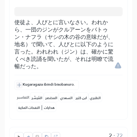
使徒よ、人びとに言いなさい。われか
ら、一団のジンがクルアーンをバトゥ
ン・ナフラ（ヤシの木の谷の意味だが、
地名）で聞いて、人びとに以下のように
言った。われわれ（ジン）は、確かに驚
くべき読誦を聞いたが、それは明瞭で流
暢だった。
Kugaragaza ibindi bisobanuro.
التفاسير:
الطبري
ابن كثير
السعدي
المختصر
المُيسَّر
|
هدايات
النفحات المكية
2
:
72