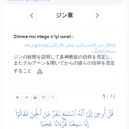
ジン章
Zimwe mu ntego z'iyi surat.:
إبطال دين المشركين، ببيان حال الجنّ وإيمانهم بعد
سماع القرآن.
ジンの状態を説明して多神教徒の信仰を否定し、
またクルアーンを聞いてからの彼らの信仰を否定
すること
1
:
72
قُلۡ أُوحِيَ إِلَيَّ أَنَّهُ ٱسۡتَمَعَ نَفَرٞ مِّنَ ٱلۡجِنِّ فَقَالُوٓاْ
إِنَّا سَمِعۡنَا قُرۡءَانًا عَجَبٗا