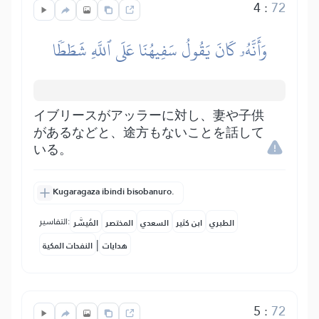
4
:
72
وَأَنَّهُۥ كَانَ يَقُولُ سَفِيهُنَا عَلَى ٱللَّهِ شَطَطٗا
イブリースがアッラーに対し、妻や子供
があるなどと、途方もないことを話して
いる。
Kugaragaza ibindi bisobanuro.
التفاسير:
الطبري
ابن كثير
السعدي
المختصر
المُيسَّر
|
هدايات
النفحات المكية
5
:
72