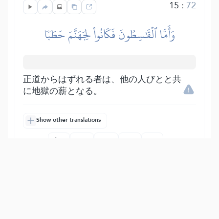
15
:
72
وَأَمَّا ٱلۡقَٰسِطُونَ فَكَانُواْ لِجَهَنَّمَ حَطَبٗا
正道からはずれる者は、他の人びとと共
に地獄の薪となる。
Show other translations
التفاسير:
الطبري
ابن كثير
السعدي
المختصر
المُيسَّر
|
هدايات
النفحات المكية
16
:
72