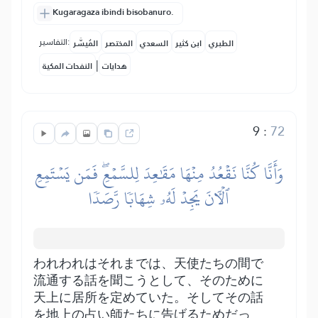
Kugaragaza ibindi bisobanuro.
التفاسير:
الطبري
ابن كثير
السعدي
المختصر
المُيسَّر
|
هدايات
النفحات المكية
9
:
72
وَأَنَّا كُنَّا نَقۡعُدُ مِنۡهَا مَقَٰعِدَ لِلسَّمۡعِۖ فَمَن يَسۡتَمِعِ
ٱلۡأٓنَ يَجِدۡ لَهُۥ شِهَابٗا رَّصَدٗا
われわれはそれまでは、天使たちの間で
流通する話を聞こうとして、そのために
天上に居所を定めていた。そしてその話
を地上の占い師たちに告げるためだっ