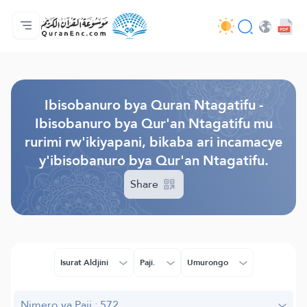
Ahabanza.
Ishakiro ry'ibisobanuro
Audio
Serivisi z'abakora amavugurura. - API
Ibijyanye n'umushinga.
Twandikire.
Ururimi.
Browse Old Version
Ibisobanuro bya Quran Ntagatifu -
Ibisobanuro bya Qur'an Ntagatifu mu
rurimi rw'ikiyapani, bikaba ari incamacye
y'ibisobanuro bya Qur'an Ntagatifu.
Share
Isurat Aldjini
Paji.
Umurongo
Nimero ya Paji.: 572