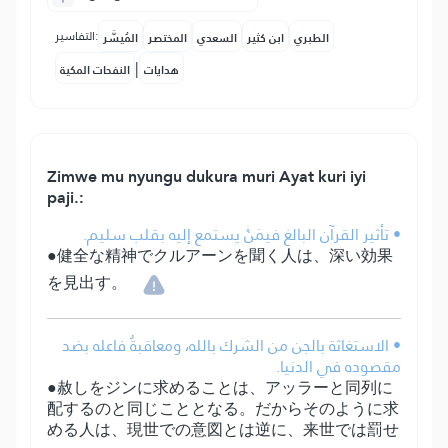
التفاسير:
الطبري
ابن كثير
السعدي
المختصر
المُيسَّر
|
هدايات
النفحات المكية
Zimwe mu nyungu dukura muri Ayat kuri iyi
paji.:
• تأثير القرآن البالغ فيمَنْ يستمع إليه بقلب سليم.
●健全な精神でクルアーンを聞く人は、深い効果
を見出す。
• الاستغاثة بالجن من الشرك بالله، ومعاقبةُ فاعله بضد
مقصوده في الدنيا.
●赦しをジンに求めることは、アッラーと同列に
配するのと同じこととなる。だからそのように求
める人は、現世での意図とは逆に、来世では罰せ