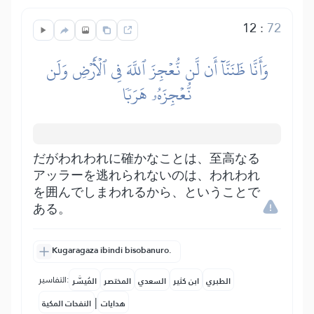
12
:
72
وَأَنَّا ظَنَنَّآ أَن لَّن نُّعۡجِزَ ٱللَّهَ فِي ٱلۡأَرۡضِ وَلَن
نُّعۡجِزَهُۥ هَرَبٗا
だがわれわれに確かなことは、至高なる
アッラーを逃れられないのは、われわれ
を囲んでしまわれるから、ということで
ある。
Kugaragaza ibindi bisobanuro.
التفاسير:
الطبري
ابن كثير
السعدي
المختصر
المُيسَّر
|
هدايات
النفحات المكية