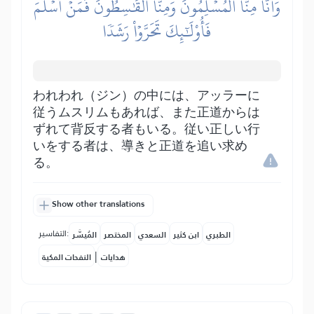
وَأَنَّا مِنَّا ٱلۡمُسۡلِمُونَ وَمِنَّا ٱلۡقَٰسِطُونَۖ فَمَنۡ أَسۡلَمَ
فَأُوْلَٰٓئِكَ تَحَرَّوۡاْ رَشَدٗا
われわれ（ジン）の中には、アッラーに
従うムスリムもあれば、また正道からは
ずれて背反する者もいる。従い正しい行
いをする者は、導きと正道を追い求め
る。
Show other translations
التفاسير:
الطبري
ابن كثير
السعدي
المختصر
المُيسَّر
|
هدايات
النفحات المكية