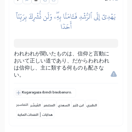
يَهۡدِيٓ إِلَى ٱلرُّشۡدِ فَـَٔامَنَّا بِهِۦۖ وَلَن نُّشۡرِكَ بِرَبِّنَآ
أَحَدٗا
われわれが聞いたものは、信仰と言動に
おいて正しい道であり、だからわれわれ
は信仰し、主に類する何ものも配さな
い。
Kugaragaza ibindi bisobanuro.
التفاسير:
الطبري
ابن كثير
السعدي
المختصر
المُيسَّر
|
هدايات
النفحات المكية