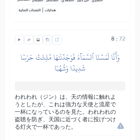
الطبري
ابن كثير
السعدي
المختصر
المُيسَّر
|
هدايات
النفحات المكية
8
:
72
وَأَنَّا لَمَسۡنَا ٱلسَّمَآءَ فَوَجَدۡنَٰهَا مُلِئَتۡ حَرَسٗا
شَدِيدٗا وَشُهُبٗا
われわれ（ジン）は、天の情報に触れよ
うとしたが、これは強力な天使と流星で
一杯になっているのを見た。われわれの
盗聴を防ぎ、天国に近づく者に投げつけ
る灯火で一杯であった。