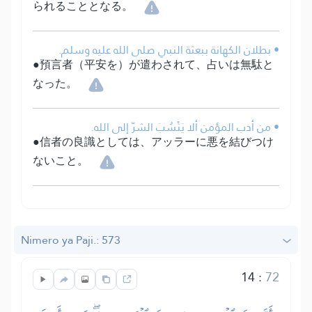
られることとなる。
• بطلان الكهانة ببعثة النبي صلى الله عليه وسلم.
●預言者（平安を）が遣わされて、占いは無駄と
なった。
• من أدب المؤمن ألا يَنْسُبَ الشرّ إلى الله.
●信者の良識としては、アッラーに悪を結びつけ
ないこと。
Nimero ya Paji.: 573
14
:
72