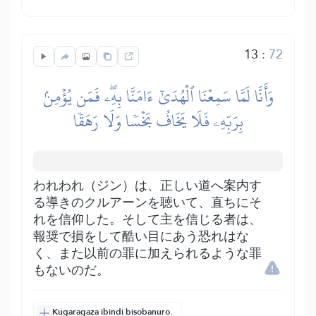
13
:
72
وَأَنَّا لَمَّا سَمِعۡنَا ٱلۡهُدَىٰٓ ءَامَنَّا بِهِۦۖ فَمَن يُؤۡمِنۢ
بِرَبِّهِۦ فَلَا يَخَافُ بَخۡسٗا وَلَا رَهَقٗا
われわれ（ジン）は、正しい道へ案内す
る導きのクルアーンを聴いて、直ちにそ
れを信仰した。そして主を信じる者は、
報奨で損をして酷い目にあう恐れはな
く、また以前の罪に加えられるような罪
もないのだ。
Kugaragaza ibindi bisobanuro.