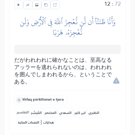
12
:
72
وَأَنَّا ظَنَنَّآ أَن لَّن نُّعۡجِزَ ٱللَّهَ فِي ٱلۡأَرۡضِ وَلَن
نُّعۡجِزَهُۥ هَرَبٗا
だがわれわれに確かなことは、至高なる
アッラーを逃れられないのは、われわれ
を囲んでしまわれるから、ということで
ある。
Shfaq përkthimet e tjera
التفاسير:
الطبري
ابن كثير
السعدي
المختصر
المُيسَّر
|
هدايات
النفحات المكية