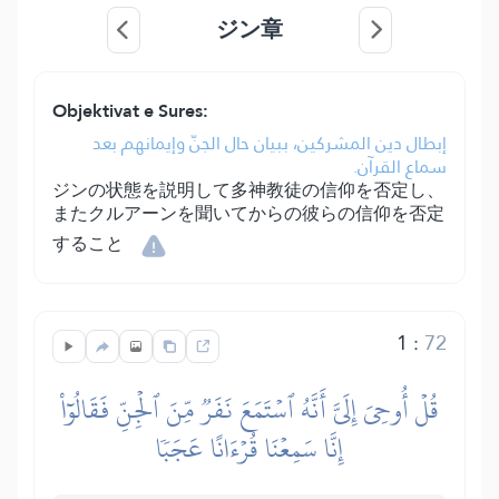
ジン章
Objektivat e Sures:
إبطال دين المشركين، ببيان حال الجنّ وإيمانهم بعد
سماع القرآن.
ジンの状態を説明して多神教徒の信仰を否定し、
またクルアーンを聞いてからの彼らの信仰を否定
すること
1
:
72
قُلۡ أُوحِيَ إِلَيَّ أَنَّهُ ٱسۡتَمَعَ نَفَرٞ مِّنَ ٱلۡجِنِّ فَقَالُوٓاْ
إِنَّا سَمِعۡنَا قُرۡءَانًا عَجَبٗا