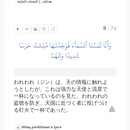
|
هدايات
النفحات المكية
8
:
72
وَأَنَّا لَمَسۡنَا ٱلسَّمَآءَ فَوَجَدۡنَٰهَا مُلِئَتۡ حَرَسٗا
شَدِيدٗا وَشُهُبٗا
われわれ（ジン）は、天の情報に触れよ
うとしたが、これは強力な天使と流星で
一杯になっているのを見た。われわれの
盗聴を防ぎ、天国に近づく者に投げつけ
る灯火で一杯であった。
Shfaq përkthimet e tjera