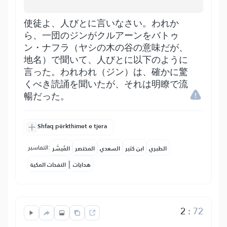
使徒よ、人びとに言いなさい。われか
ら、一団のジンがクルアーンをバトゥ
ン・ナフラ（ヤシの木の谷の意味だが、
地名）で聞いて、人びとに以下のように
言った。われわれ（ジン）は、確かに驚
くべき読誦を聞いたが、それは明瞭で流
暢だった。
Shfaq përkthimet e tjera
التفاسير:
الطبري
ابن كثير
السعدي
المختصر
المُيسَّر
|
هدايات
النفحات المكية
2
:
72