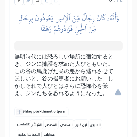
وَأَنَّهُۥ كَانَ رِجَالٞ مِّنَ ٱلۡإِنسِ يَعُوذُونَ بِرِجَالٖ
مِّنَ ٱلۡجِنِّ فَزَادُوهُمۡ رَهَقٗا
無明時代には恐ろしい場所に宿泊すると
き、ジンに擁護を求めた人びともいた。
この谷の馬鹿げた民の悪から逃れさせて
ほしいと、谷の指導者にお願いした。し
かしそれで人びとはさらに恐怖心を覚
え、ジンたちを恐れるようになった。
Shfaq përkthimet e tjera
التفاسير:
الطبري
ابن كثير
السعدي
المختصر
المُيسَّر
|
هدايات
النفحات المكية