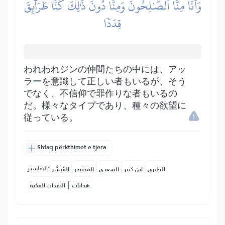
وَأَنَّا مِنَّا ٱلصَّٰلِحُونَ وَمِنَّا دُونَ ذَٰلِكَۖ كُنَّا طَرَآئِقَ
قِدَدٗا
われわれジンの仲間たちの中には、アッ
ラーを意識して正しい者もいるが、そう
でなく、不信仰で罪作りな者もいるの
だ。様々なタイプであり、種々の欲望に
従っている。
Shfaq përkthimet e tjera
التفاسير:
الطبري
ابن كثير
السعدي
المختصر
المُيسَّر
|
هدايات
النفحات المكية