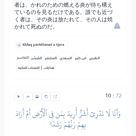
者は、かれのための燃える炎が待ち構え
ているのを見るだけである。誰でも近づ
く者は、その炎は放たれて、その人は焼
かれて死ぬのだ。
Shfaq përkthimet e tjera
التفاسير:
الطبري
ابن كثير
السعدي
المختصر
المُيسَّر
|
هدايات
النفحات المكية
10
:
72
وَأَنَّا لَا نَدۡرِيٓ أَشَرٌّ أُرِيدَ بِمَن فِي ٱلۡأَرۡضِ أَمۡ أَرَادَ
بِهِمۡ رَبُّهُمۡ رَشَدٗا