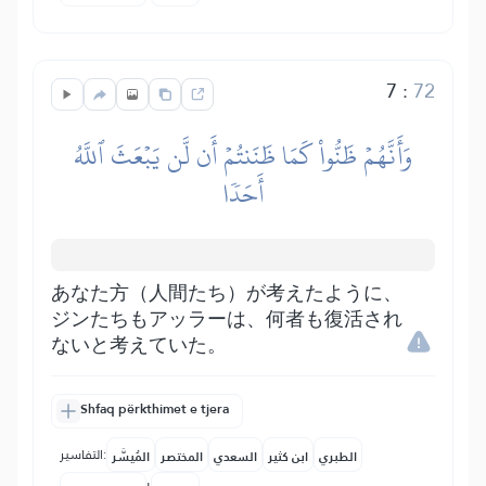
7
:
72
وَأَنَّهُمۡ ظَنُّواْ كَمَا ظَنَنتُمۡ أَن لَّن يَبۡعَثَ ٱللَّهُ
أَحَدٗا
あなた方（人間たち）が考えたように、
ジンたちもアッラーは、何者も復活され
ないと考えていた。
Shfaq përkthimet e tjera
التفاسير:
الطبري
ابن كثير
السعدي
المختصر
المُيسَّر