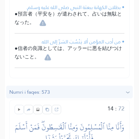
• بطلان الكهانة ببعثة النبي صلى الله عليه وسلم.
●預言者（平安を）が遣わされて、占いは無駄と
なった。
• من أدب المؤمن ألا يَنْسُبَ الشرّ إلى الله.
●信者の良識としては、アッラーに悪を結びつけ
ないこと。
Numri i faqes: 573
14
:
72
وَأَنَّا مِنَّا ٱلۡمُسۡلِمُونَ وَمِنَّا ٱلۡقَٰسِطُونَۖ فَمَنۡ أَسۡلَمَ
فَأُوْلَٰٓئِكَ تَحَرَّوۡاْ رَشَدٗا