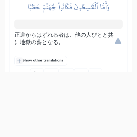
وَأَمَّا ٱلۡقَٰسِطُونَ فَكَانُواْ لِجَهَنَّمَ حَطَبٗا
正道からはずれる者は、他の人びとと共
に地獄の薪となる。
Show other translations
التفاسير:
الطبري
ابن كثير
السعدي
المختصر
المُيسَّر
|
هدايات
النفحات المكية
16
:
72
وَأَلَّوِ ٱسۡتَقَٰمُواْ عَلَى ٱلطَّرِيقَةِ لَأَسۡقَيۡنَٰهُم مَّآءً