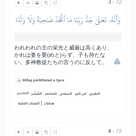
3
:
72
وَأَنَّهُۥ تَعَٰلَىٰ جَدُّ رَبِّنَا مَا ٱتَّخَذَ صَٰحِبَةٗ وَلَا وَلَدٗا
われわれの主の栄光と威厳は高くあり、
かれは妻を娶(めと)らず、子も持たな
い。多神教徒たちの言うのに反して。
Shfaq përkthimet e tjera
التفاسير:
الطبري
ابن كثير
السعدي
المختصر
المُيسَّر
|
هدايات
النفحات المكية
4
:
72