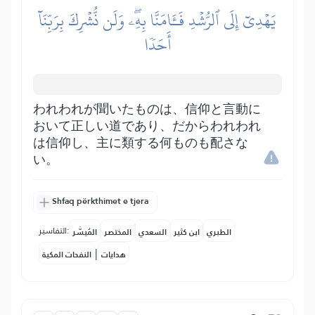
يَهۡدِيٓ إِلَى ٱلرُّشۡدِ فَـَٔامَنَّا بِهِۦۖ وَلَن نُّشۡرِكَ بِرَبِّنَآ
أَحَدٗا
われわれが聞いたものは、信仰と言動に
おいて正しい道であり、だからわれわれ
は信仰し、主に類する何ものも配さな
い。
Shfaq përkthimet e tjera
التفاسير:
الطبري
ابن كثير
السعدي
المختصر
المُيسَّر
|
هدايات
النفحات المكية