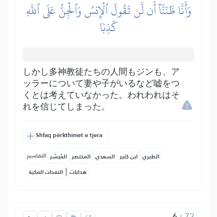
وَأَنَّا ظَنَنَّآ أَن لَّن تَقُولَ ٱلۡإِنسُ وَٱلۡجِنُّ عَلَى ٱللَّهِ
كَذِبٗا
しかし多神教徒たちの人間もジンも、ア
ッラーについて妻や子がいるなど嘘をつ
くとは考えていなかった。われわれはそ
れを信じてしまった。
Shfaq përkthimet e tjera
التفاسير:
الطبري
ابن كثير
السعدي
المختصر
المُيسَّر
|
هدايات
النفحات المكية
6
:
72