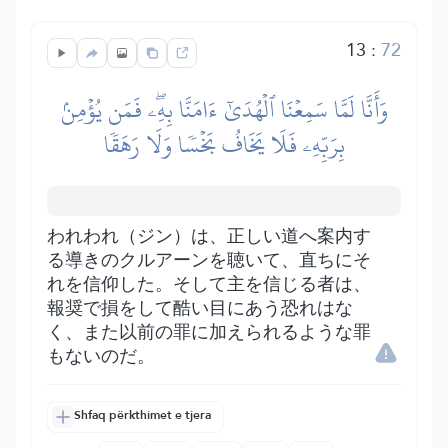
13
:
72
وَأَنَّا لَمَّا سَمِعۡنَا ٱلۡهُدَىٰٓ ءَامَنَّا بِهِۦۖ فَمَن يُؤۡمِنۢ
بِرَبِّهِۦ فَلَا يَخَافُ بَخۡسٗا وَلَا رَهَقٗا
われわれ（ジン）は、正しい道へ案内す
る導きのクルアーンを聴いて、直ちにそ
れを信仰した。そして主を信じる者は、
報奨で損をして酷い目にあう恐れはな
く、また以前の罪に加えられるような罪
もないのだ。
Shfaq përkthimet e tjera