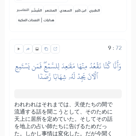
التفاسير:
الطبري
ابن كثير
السعدي
المختصر
المُيسَّر
|
هدايات
النفحات المكية
9
:
72
وَأَنَّا كُنَّا نَقۡعُدُ مِنۡهَا مَقَٰعِدَ لِلسَّمۡعِۖ فَمَن يَسۡتَمِعِ
ٱلۡأٓنَ يَجِدۡ لَهُۥ شِهَابٗا رَّصَدٗا
われわれはそれまでは、天使たちの間で
流通する話を聞こうとして、そのために
天上に居所を定めていた。そしてその話
を地上の占い師たちに告げるためだっ
た。しかし事情は変化した。だが今聞く