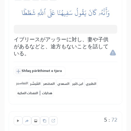
وَأَنَّهُۥ كَانَ يَقُولُ سَفِيهُنَا عَلَى ٱللَّهِ شَطَطٗا
イブリースがアッラーに対し、妻や子供
があるなどと、途方もないことを話して
いる。
Shfaq përkthimet e tjera
التفاسير:
الطبري
ابن كثير
السعدي
المختصر
المُيسَّر
|
هدايات
النفحات المكية
5
:
72