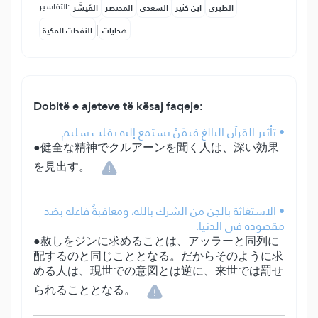
التفاسير:
الطبري
ابن كثير
السعدي
المختصر
المُيسَّر
|
هدايات
النفحات المكية
Dobitë e ajeteve të kësaj faqeje:
• تأثير القرآن البالغ فيمَنْ يستمع إليه بقلب سليم.
●健全な精神でクルアーンを聞く人は、深い効果
を見出す。
• الاستغاثة بالجن من الشرك بالله، ومعاقبةُ فاعله بضد
مقصوده في الدنيا.
●赦しをジンに求めることは、アッラーと同列に
配するのと同じこととなる。だからそのように求
める人は、現世での意図とは逆に、来世では罰せ
られることとなる。