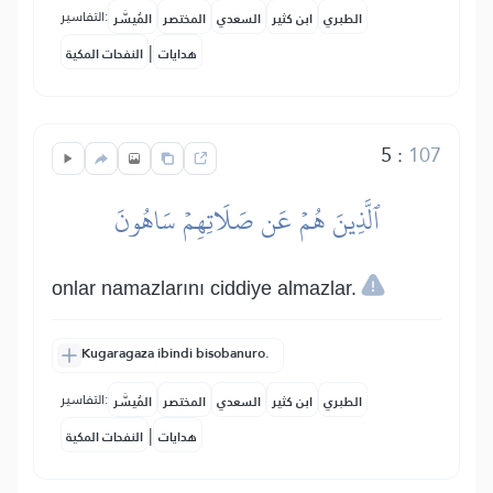
التفاسير:
الطبري
ابن كثير
السعدي
المختصر
المُيسَّر
|
هدايات
النفحات المكية
5
:
107
ٱلَّذِينَ هُمۡ عَن صَلَاتِهِمۡ سَاهُونَ
onlar namazlarını ciddiye almazlar.
Kugaragaza ibindi bisobanuro.
التفاسير:
الطبري
ابن كثير
السعدي
المختصر
المُيسَّر
|
هدايات
النفحات المكية