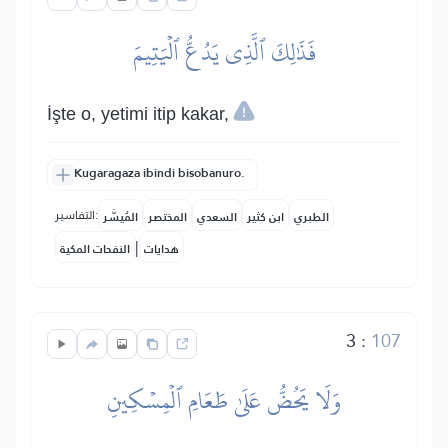
فَذَٰلِكَ ٱلَّذِي يَدُعُّ ٱلۡيَتِيمَ
İşte o, yetimi itip kakar,
Kugaragaza ibindi bisobanuro.
التفاسير:
الطبري
ابن كثير
السعدي
المختصر
المُيسَّر
|
هدايات
النفحات المكية
3
:
107
وَلَا يَحُضُّ عَلَىٰ طَعَامِ ٱلۡمِسۡكِينِ