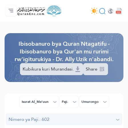
Ahabanza.
Ishakiro ry'ibisobanuro
Audio
Serivisi z'abakora amavugurura. - API
Ibijyanye n'umushinga.
Twandikire.
Ururimi.
Browse Old Version
Ibisobanuro bya Quran Ntagatifu -
Ibisobanuro bya Qur'an mu rurimi
rw'igiturukiya - Dr. Ally Uzik n'abandi.
Kubikura kuri Murandasi.
Share
Isurat Al_Ma’uun
Paji.
Umurongo
Nimero ya Paji.: 602