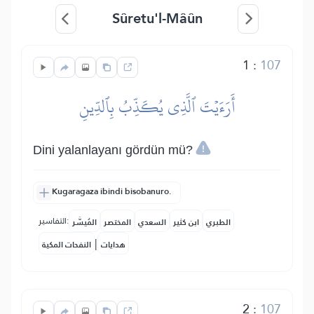
Sûretu'l-Mâûn
1
:
107
أَرَءَيۡتَ ٱلَّذِي يُكَذِّبُ بِٱلدِّينِ
Dini yalanlayanı gördün mü?
Kugaragaza ibindi bisobanuro.
التفاسير:
الطبري
ابن كثير
السعدي
المختصر
المُيسَّر
|
هدايات
النفحات المكية
2
:
107