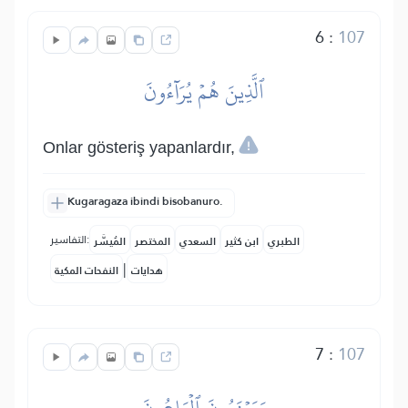
6
:
107
ٱلَّذِينَ هُمۡ يُرَآءُونَ
Onlar gösteriş yapanlardır,
Kugaragaza ibindi bisobanuro.
التفاسير:
الطبري
ابن كثير
السعدي
المختصر
المُيسَّر
|
هدايات
النفحات المكية
7
:
107