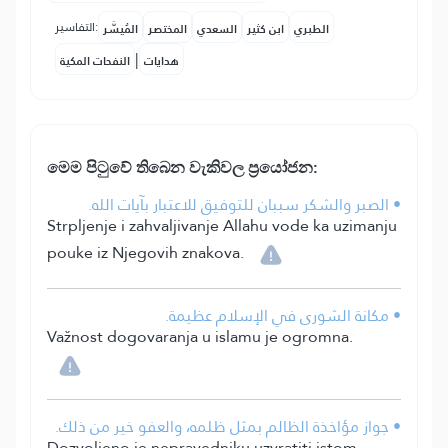
التفاسير:
الطبري
ابن كثير
السعدي
المختصر
المُيسَّر
|
هدايات
النفحات المكية
මෙ⁣ම පිටුවේ තිබෙන වැකිවල ප්‍රයෝජන:
• الصبر والشكر سببان للتوفيق للاعتبار بآيات الله.
Strpljenje i zahvaljivanje Allahu vode ka uzimanju
pouke iz Njegovih znakova.
• مكانة الشورى في الإسلام عظيمة.
Važnost dogovaranja u islamu je ogromna.
• جواز مؤاخذة الظالم بمثل ظلمه، والعفو خير من ذلك.
Dozvoljeno je nepravedniku uzvratiti istom