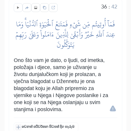
36
:
42
فَمَآ أُوتِيتُم مِّن شَيۡءٖ فَمَتَٰعُ ٱلۡحَيَوٰةِ ٱلدُّنۡيَاۚ وَمَا
عِندَ ٱللَّهِ خَيۡرٞ وَأَبۡقَىٰ لِلَّذِينَ ءَامَنُواْ وَعَلَىٰ رَبِّهِمۡ
يَتَوَكَّلُونَ
Ono što vam je dato, o ljudi, od imetka,
položaja i djece, samo je uživanje u
životu dunjalučkom koji je prolazan, a
vječna blagodat u Džennetu je ona
blagodat koju je Allah pripremio za
vjernike u Njega i Njegove poslanike i za
one koji se na Njega oslanjaju u svim
stanjima i poslovima.
වෙනත් පරිවර්තන පිටපත් දිග හැරුම