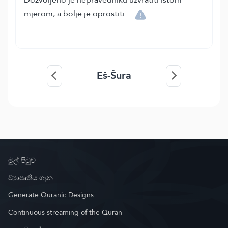
mjerom, a bolje je oprostiti.
Eš-Šura
මුල් පිටුව
ව්‍යාපෘතිය ගැන
Generate Quranic Designs
Continuous streaming of the Quran