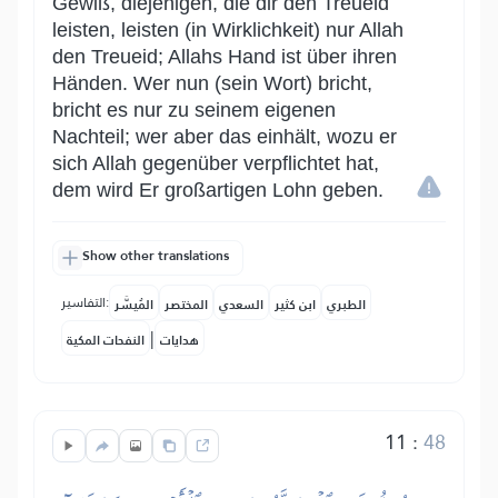
Gewiß, diejenigen, die dir den Treueid
leisten, leisten (in Wirklichkeit) nur Allah
den Treueid; Allahs Hand ist über ihren
Händen. Wer nun (sein Wort) bricht,
bricht es nur zu seinem eigenen
Nachteil; wer aber das einhält, wozu er
sich Allah gegenüber verpflichtet hat,
dem wird Er großartigen Lohn geben.
Show other translations
التفاسير:
الطبري
ابن كثير
السعدي
المختصر
المُيسَّر
|
هدايات
النفحات المكية
11
:
48