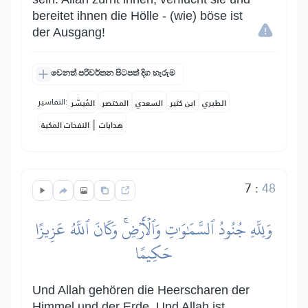
bereitet ihnen die Hölle - (wie) böse ist
der Ausgang!
වෙනත් පරිවර්තන පිටපත් දිග හැරුම
التفاسير:
الطبري
ابن كثير
السعدي
المختصر
المُيسَّر
|
هدايات
النفحات المكية
7
:
48
وَلِلَّهِ جُنُودُ ٱلسَّمَٰوَٰتِ وَٱلۡأَرۡضِۚ وَكَانَ ٱللَّهُ عَزِيزًا
حَكِيمًا
Und Allah gehören die Heerscharen der
Himmel und der Erde. Und Allah ist