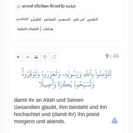
වෙනත් පරිවර්තන පිටපත් දිග හැරුම
التفاسير:
الطبري
ابن كثير
السعدي
المختصر
المُيسَّر
|
هدايات
النفحات المكية
9
:
48
لِّتُؤۡمِنُواْ بِٱللَّهِ وَرَسُولِهِۦ وَتُعَزِّرُوهُ وَتُوَقِّرُوهُۚ
وَتُسَبِّحُوهُ بُكۡرَةٗ وَأَصِيلًا
damit ihr an Allah und Seinen
Gesandten glaubt, ihm beisteht und ihn
hochachtet und (damit ihr) Ihn preist
morgens und abends.