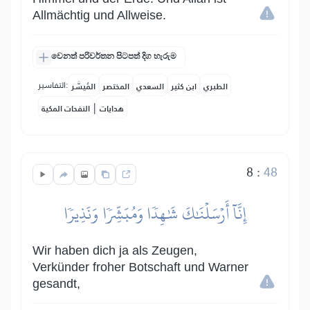
Allmächtig und Allweise.
වෙනත් පරිවර්තන පිටපත් දිග හැරුම
التفاسير:
الطبري
ابن كثير
السعدي
المختصر
المُيسَّر
|
هدايات
النفحات المكية
8
:
48
إِنَّآ أَرۡسَلۡنَٰكَ شَٰهِدٗا وَمُبَشِّرٗا وَنَذِيرٗا
Wir haben dich ja als Zeugen,
Verkünder froher Botschaft und Warner
gesandt,