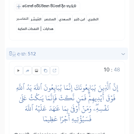
වෙනත් පරිවර්තන පිටපත් දිග හැරුම
التفاسير:
الطبري
ابن كثير
السعدي
المختصر
المُيسَّر
|
هدايات
النفحات المكية
පිටු අංක: 512
10
:
48
إِنَّ ٱلَّذِينَ يُبَايِعُونَكَ إِنَّمَا يُبَايِعُونَ ٱللَّهَ يَدُ ٱللَّهِ
فَوۡقَ أَيۡدِيهِمۡۚ فَمَن نَّكَثَ فَإِنَّمَا يَنكُثُ عَلَىٰ
نَفۡسِهِۦۖ وَمَنۡ أَوۡفَىٰ بِمَا عَٰهَدَ عَلَيۡهُ ٱللَّهَ
فَسَيُؤۡتِيهِ أَجۡرًا عَظِيمٗا