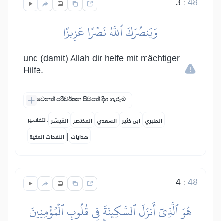
3
:
48
وَيَنصُرَكَ ٱللَّهُ نَصۡرًا عَزِيزًا
und (damit) Allah dir helfe mit mächtiger
Hilfe.
වෙනත් පරිවර්තන පිටපත් දිග හැරුම
التفاسير:
الطبري
ابن كثير
السعدي
المختصر
المُيسَّر
|
هدايات
النفحات المكية
4
:
48
هُوَ ٱلَّذِيٓ أَنزَلَ ٱلسَّكِينَةَ فِي قُلُوبِ ٱلۡمُؤۡمِنِينَ