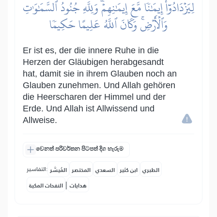
لِيَزۡدَادُوٓاْ إِيمَٰنٗا مَّعَ إِيمَٰنِهِمۡۗ وَلِلَّهِ جُنُودُ ٱلسَّمَٰوَٰتِ
وَٱلۡأَرۡضِۚ وَكَانَ ٱللَّهُ عَلِيمًا حَكِيمٗا
Er ist es, der die innere Ruhe in die
Herzen der Gläubigen herabgesandt
hat, damit sie in ihrem Glauben noch an
Glauben zunehmen. Und Allah gehören
die Heerscharen der Himmel und der
Erde. Und Allah ist Allwissend und
Allweise.
වෙනත් පරිවර්තන පිටපත් දිග හැරුම
التفاسير:
الطبري
ابن كثير
السعدي
المختصر
المُيسَّر
|
هدايات
النفحات المكية