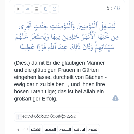
5
:
48
لِّيُدۡخِلَ ٱلۡمُؤۡمِنِينَ وَٱلۡمُؤۡمِنَٰتِ جَنَّٰتٖ تَجۡرِي
مِن تَحۡتِهَا ٱلۡأَنۡهَٰرُ خَٰلِدِينَ فِيهَا وَيُكَفِّرَ عَنۡهُمۡ
سَيِّـَٔاتِهِمۡۚ وَكَانَ ذَٰلِكَ عِندَ ٱللَّهِ فَوۡزًا عَظِيمٗا
(Dies,) damit Er die gläubigen Männer
und die gläubigen Frauen in Gärten
eingehen lasse, durcheilt von Bächen -
ewig darin zu bleiben -, und ihnen ihre
bösen Taten tilge; das ist bei Allah ein
großartiger Erfolg.
වෙනත් පරිවර්තන පිටපත් දිග හැරුම
التفاسير:
الطبري
ابن كثير
السعدي
المختصر
المُيسَّر