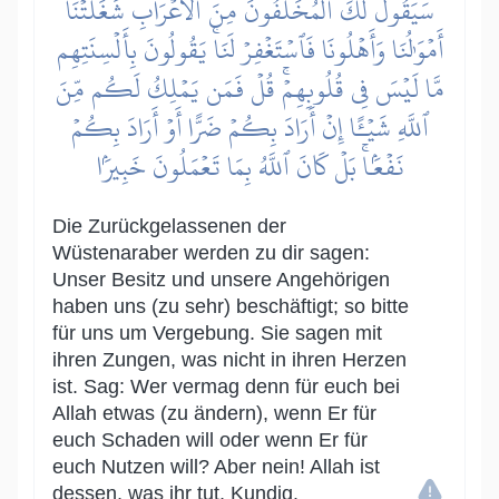
سَيَقُولُ لَكَ ٱلۡمُخَلَّفُونَ مِنَ ٱلۡأَعۡرَابِ شَغَلَتۡنَآ
أَمۡوَٰلُنَا وَأَهۡلُونَا فَٱسۡتَغۡفِرۡ لَنَاۚ يَقُولُونَ بِأَلۡسِنَتِهِم
مَّا لَيۡسَ فِي قُلُوبِهِمۡۚ قُلۡ فَمَن يَمۡلِكُ لَكُم مِّنَ
ٱللَّهِ شَيۡـًٔا إِنۡ أَرَادَ بِكُمۡ ضَرًّا أَوۡ أَرَادَ بِكُمۡ
نَفۡعَۢاۚ بَلۡ كَانَ ٱللَّهُ بِمَا تَعۡمَلُونَ خَبِيرَۢا
Die Zurückgelassenen der
Wüstenaraber werden zu dir sagen:
Unser Besitz und unsere Angehörigen
haben uns (zu sehr) beschäftigt; so bitte
für uns um Vergebung. Sie sagen mit
ihren Zungen, was nicht in ihren Herzen
ist. Sag: Wer vermag denn für euch bei
Allah etwas (zu ändern), wenn Er für
euch Schaden will oder wenn Er für
euch Nutzen will? Aber nein! Allah ist
dessen, was ihr tut, Kundig.