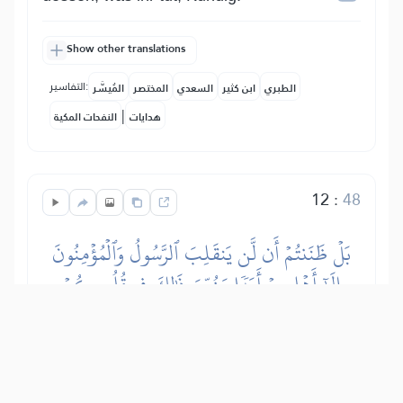
Show other translations
التفاسير:
الطبري
ابن كثير
السعدي
المختصر
المُيسَّر
|
هدايات
النفحات المكية
12
:
48
بَلۡ ظَنَنتُمۡ أَن لَّن يَنقَلِبَ ٱلرَّسُولُ وَٱلۡمُؤۡمِنُونَ
إِلَىٰٓ أَهۡلِيهِمۡ أَبَدٗا وَزُيِّنَ ذَٰلِكَ فِي قُلُوبِكُمۡ
وَظَنَنتُمۡ ظَنَّ ٱلسَّوۡءِ وَكُنتُمۡ قَوۡمَۢا بُورٗا
Aber nein! Ihr meintet, daß der
Gesandte und die Gläubigen niemals