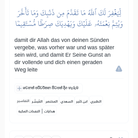
لِّيَغۡفِرَ لَكَ ٱللَّهُ مَا تَقَدَّمَ مِن ذَنۢبِكَ وَمَا تَأَخَّرَ
وَيُتِمَّ نِعۡمَتَهُۥ عَلَيۡكَ وَيَهۡدِيَكَ صِرَٰطٗا مُّسۡتَقِيمٗا
damit dir Allah das von deinen Sünden
vergebe, was vorher war und was später
sein wird, und damit Er Seine Gunst an
dir vollende und dich einen geraden
Weg leite
වෙනත් පරිවර්තන පිටපත් දිග හැරුම
التفاسير:
الطبري
ابن كثير
السعدي
المختصر
المُيسَّر
|
هدايات
النفحات المكية