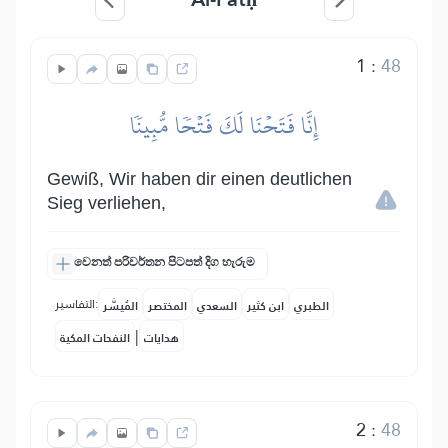
1
:
48
إِنَّا فَتَحۡنَا لَكَ فَتۡحٗا مُّبِينٗا
Gewiß, Wir haben dir einen deutlichen
Sieg verliehen,
වෙනත් පරිවර්තන පිටපත් දිග හැරුම
التفاسير:
الطبري
ابن كثير
السعدي
المختصر
المُيسَّر
|
هدايات
النفحات المكية
2
:
48