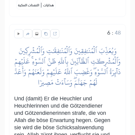
|
هدايات
النفحات المكية
6
:
48
وَيُعَذِّبَ ٱلۡمُنَٰفِقِينَ وَٱلۡمُنَٰفِقَٰتِ وَٱلۡمُشۡرِكِينَ
وَٱلۡمُشۡرِكَٰتِ ٱلظَّآنِّينَ بِٱللَّهِ ظَنَّ ٱلسَّوۡءِۚ عَلَيۡهِمۡ
دَآئِرَةُ ٱلسَّوۡءِۖ وَغَضِبَ ٱللَّهُ عَلَيۡهِمۡ وَلَعَنَهُمۡ وَأَعَدَّ
لَهُمۡ جَهَنَّمَۖ وَسَآءَتۡ مَصِيرٗا
Und (damit) Er die Heuchler und
Heuchlerinnen und die Götzendiener
und Götzendienerinnen strafe, die von
Allah die böse Erwartung hegen. Gegen
sie wird die böse Schicksalswendung
sein. Allah zürnt ihnen, verflucht sie und