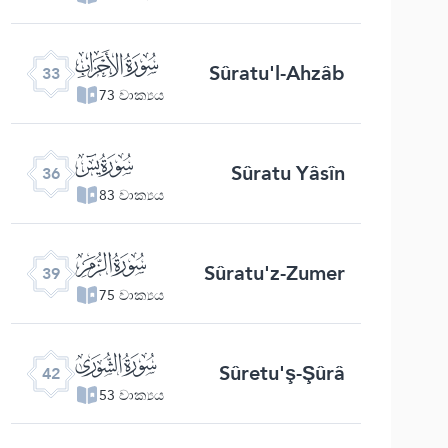
ﮭ
Sûratu'l-Ahzâb
33
73 වාක්‍යය
ﮰ
Sûratu Yâsîn
36
83 වාක්‍යය
ﯔ
Sûratu'z-Zumer
39
75 වාක්‍යය
ﯗ
Sûretu'ş-Şûrâ
42
53 වාක්‍යය