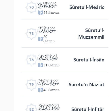
ﯳ
Sûretu'l-Meâric
70
44 වාක්‍යය
ﯶ
Sûretu'l-
73
Muzzemmil
20
වාක්‍යය
ﯹ
Sûretu'l-İnsân
76
31 වාක්‍යය
ﯼ
Sûretu'n-Nâziât
79
46 වාක්‍යය
ﯿ
Sûretu'l-İnfitâr
82