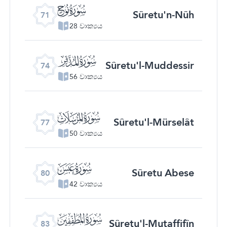
ﯴ
Sûretu'n-Nûh
71
28 වාක්‍යය
ﯷ
Sûretu'l-Muddessir
74
56 වාක්‍යය
ﯺ
Sûretu'l-Mürselât
77
50 වාක්‍යය
ﯽ
Sûretu Abese
80
42 වාක්‍යය
ﰀ
Sûretu'l-Mutaffifîn
83