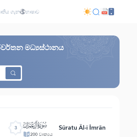
ාපෘතිය ගැන
භාෂාව
පරිවර්තන මධ්‍යස්ථානය
ﮏ
Sûratu Âl-i İmrân
3
200 වාක්‍යය