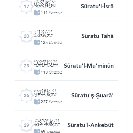
ﮝ
Sûratu'l-İsrâ
17
111 වාක්‍යය
ﮠ
Sûratu Tâhâ
20
135 වාක්‍යය
ﮣ
Sûratu'l-Mu'minûn
23
118 වාක්‍යය
ﮦ
Sûratu'ş-Şuarâ'
26
227 වාක්‍යය
ﮩ
Sûratu'l-Ankebût
29
69 වාක්‍යය