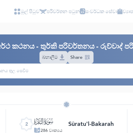
මුල් පිටුව
පරිවර්තන පටුන
සංවර්ධක සේවා
ව්‍ය
 අර්ථ කථනය - තුර්කි පරිවර්තනය - රුව්වාද් 
බහාලීම
Share
ﮎ
Sûratu'l-Bakarah
2
286 වාක්‍යය