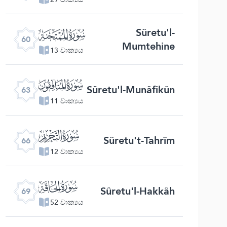
ﯩ
Sûretu'l-
60
Mumtehine
13 වාක්‍යය
ﯬ
Sûretu'l-Munâfikûn
63
11 වාක්‍යය
ﯯ
Sûretu't-Tahrîm
66
12 වාක්‍යය
ﯲ
Sûretu'l-Hakkâh
69
52 වාක්‍යය