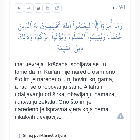
5
:
98
وَمَآ أُمِرُوٓاْ إِلَّا لِيَعۡبُدُواْ ٱللَّهَ مُخۡلِصِينَ لَهُ ٱلدِّينَ
حُنَفَآءَ وَيُقِيمُواْ ٱلصَّلَوٰةَ وَيُؤۡتُواْ ٱلزَّكَوٰةَۚ وَذَٰلِكَ
دِينُ ٱلۡقَيِّمَةِ
Inat Jevreja i kršćana ispoljava se i u
tome da im Kur'an nije naredio osim ono
što im je naređeno u njihovim knjigama,
a radi se o robovanju samo Allahu i
udaljavanju od širka, obavljanju namaza,
i davanju zekata. Ono što im je
naređeno je ispravna vjera koja nema
nikakvih devijacija.
Shfaq përkthimet e tjera