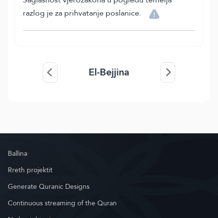
razlog je za prihvatanje poslanice.
El-Bejjina
Ballina
Rreth projektit
Generate Quranic Designs
Continuous streaming of the Quran