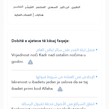
التفاسير:
الطبري
ابن كثير
السعدي
المختصر
المُيسَّر
|
هدايات
النفحات المكية
Dobitë e ajeteve të kësaj faqeje:
• فضل ليلة القدر على سائر ليالي العام.
Vrijednost noći Kadr nad ostalim noćima u
godini.
• الإخلاص في العبادة من شروط قَبولها.
Iskrenost u ibadetu jedan je uslova da se taj
ibadet primi kod Allaha.
• اتفاق الشرائع في الأصول مَدعاة لقبول الرسالة.
Saglasnost vjerozakona u pogledu temelja