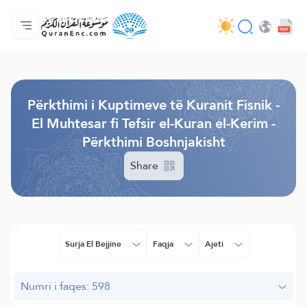
Ballina
Indeksi i Përkthimeve
Audio
Shërbime për zhvillues (programues) - API
Rreth projektit
Na kontaktoni
Gjuha
Browse Old Version
Përkthimi i Kuptimeve të Kuranit Fisnik -
El Muhtesar fi Tefsir el-Kuran el-Kerim -
Përkthimi Boshnjakisht
Share
Surja El Bejjine
Faqja
Ajeti
Numri i faqes: 598