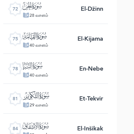
ﯵ
El-Džinn
72
28 வசனம்
ﯸ
El-Kijama
75
40 வசனம்
ﯻ
En-Nebe
78
40 வசனம்
ﯾ
Et-Tekvir
81
29 வசனம்
ﰁ
El-Inšikak
84