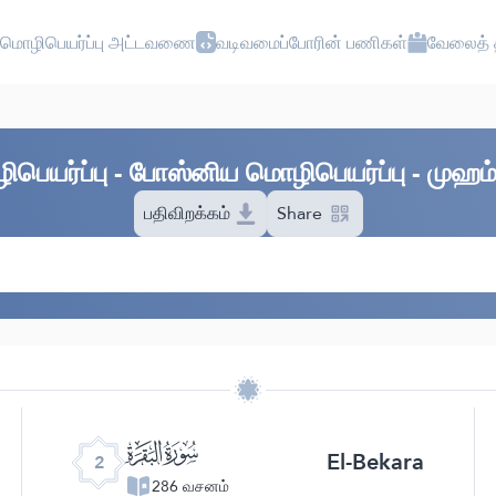
மொழிபெயர்ப்பு அட்டவணை
வடிவமைப்போரின் பணிகள்
வேலைத் த
ிபெயர்ப்பு - போஸ்னிய மொழிபெயர்ப்பு - முஹ
பதிவிறக்கம்
Share
ﮎ
El-Bekara
2
286 வசனம்