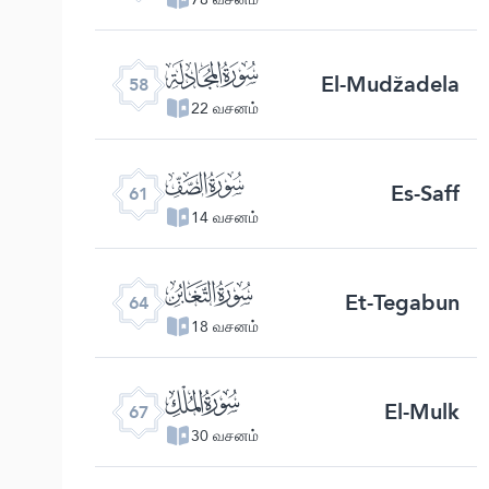
ﯧ
El-Mudžadela
58
22 வசனம்
ﯪ
Es-Saff
61
14 வசனம்
ﯭ
Et-Tegabun
64
18 வசனம்
ﯰ
El-Mulk
67
30 வசனம்