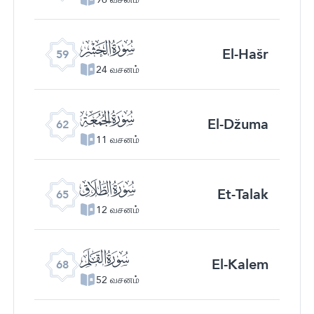
ﯨ
El-Hašr
59
24 வசனம்
ﯫ
El-Džuma
62
11 வசனம்
ﯮ
Et-Talak
65
12 வசனம்
ﯱ
El-Kalem
68
52 வசனம்