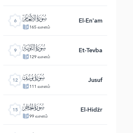
ﮒ
El-En'am
6
165 வசனம்
ﮕ
Et-Tevba
9
129 வசனம்
ﮘ
Jusuf
12
111 வசனம்
ﮛ
El-Hidžr
15
99 வசனம்