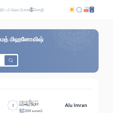
ிட்டம் தொடர்பாக
மொழி
ம்மத் மிஹனோவிஷ்
ﮏ
Alu Imran
3
200 வசனம்