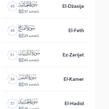
ﯚ
El-Džasija
45
37 வசனம்
ﯝ
El-Feth
48
29 வசனம்
ﯠ
Ez-Zarijat
51
60 வசனம்
ﯣ
El-Kamer
54
55 வசனம்
ﯦ
El-Hadid
57
29 வசனம்