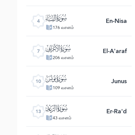
ﮐ
En-Nisa
4
176 வசனம்
ﮓ
El-A'araf
7
206 வசனம்
ﮖ
Junus
10
109 வசனம்
ﮙ
Er-Ra'd
13
43 வசனம்