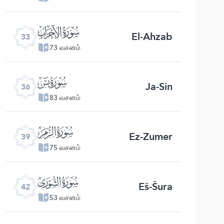
ﮭ
El-Ahzab
33
73 வசனம்
ﮰ
Ja-Sin
36
83 வசனம்
ﯔ
Ez-Zumer
39
75 வசனம்
ﯗ
Eš-Šura
42
53 வசனம்