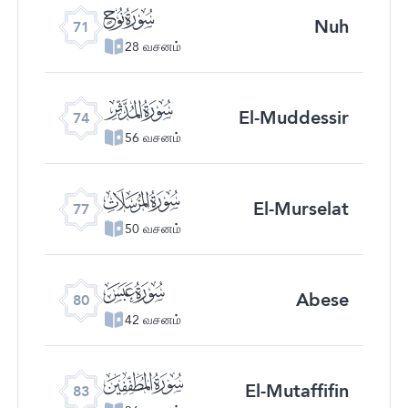
ﯴ
Nuh
71
28 வசனம்
ﯷ
El-Muddessir
74
56 வசனம்
ﯺ
El-Murselat
77
50 வசனம்
ﯽ
Abese
80
42 வசனம்
ﰀ
El-Mutaffifin
83