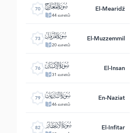
ﯳ
El-Mearidž
70
44 வசனம்
ﯶ
El-Muzzemmil
73
20 வசனம்
ﯹ
El-Insan
76
31 வசனம்
ﯼ
En-Naziat
79
46 வசனம்
ﯿ
El-Infitar
82