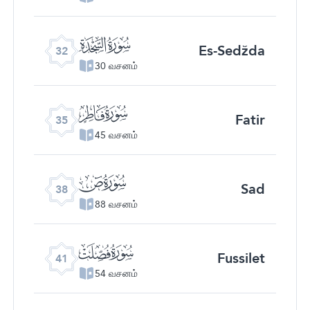
ﮬ
Es-Sedžda
32
30 வசனம்
ﮯ
Fatir
35
45 வசனம்
ﯓ
Sad
38
88 வசனம்
ﯖ
Fussilet
41
54 வசனம்