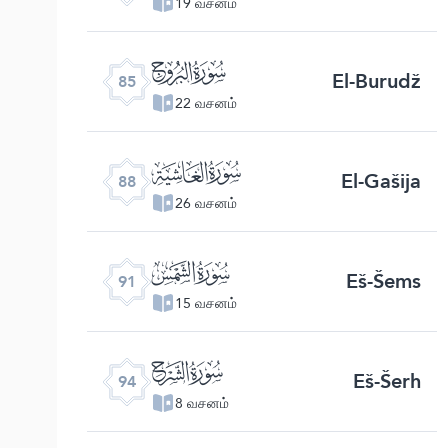
19 வசனம்
ﰂ
El-Burudž
85
22 வசனம்
ﰅ
El-Gašija
88
26 வசனம்
ﰈ
Eš-Šems
91
15 வசனம்
ﰋ
Eš-Šerh
94
8 வசனம்