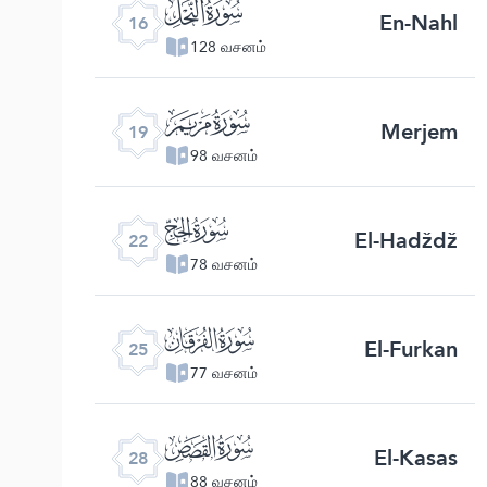
ﮜ
En-Nahl
16
128 வசனம்
ﮟ
Merjem
19
98 வசனம்
ﮢ
El-Hadždž
22
78 வசனம்
ﮥ
El-Furkan
25
77 வசனம்
ﮨ
El-Kasas
28
88 வசனம்