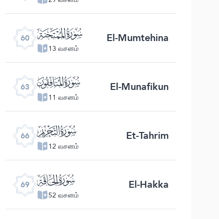
ﯩ
El-Mumtehina
60
13 வசனம்
ﯬ
El-Munafikun
63
11 வசனம்
ﯯ
Et-Tahrim
66
12 வசனம்
ﯲ
El-Hakka
69
52 வசனம்