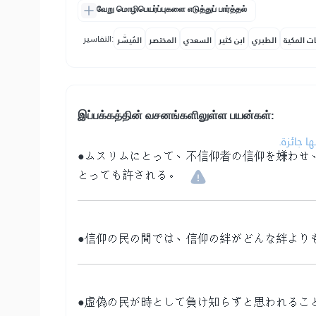
வேறு மொழிபெயர்ப்புகளை எடுத்துப் பார்த்தல்
التفاسير:
ات المكية
الطبري
ابن كثير
السعدي
المختصر
المُيسَّر
இப்பக்கத்தின் வசனங்களிலுள்ள பயன்கள்:
•  جائزة
●ムスリムにとって、不信仰者の信仰を嫌わせ
とっても許される。
●信仰の民の間では、信仰の絆がどんな絆より
●虚偽の民が時として負け知らずと思われるこ