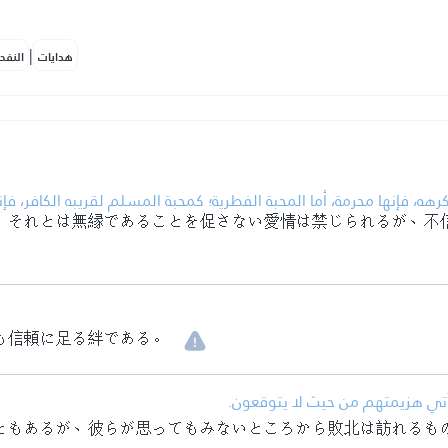
|
هدايات
النفح
ه، فإنها محرمة، أما المحبة الفطرية؛ كمحبة المسلم لقريبه الكافر، فإنها
、それとは無縁であることを促さない愛情は禁じられるが、不
も信頼に足る絆である。
• أتي هزيمتهم من حيث لا يتوقعون
ともあるが、彼らが思ってもみないところから敗北は訪れるも