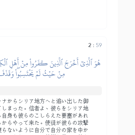
2
:
59
هُوَ ٱلَّذِيٓ أَخۡرَجَ ٱلَّذِينَ كَفَرُواْ مِنۡ أَهۡلِ ٱلۡكِتَٰبِ
مِنۡ حَيۡثُ لَمۡ يَحۡتَسِبُواْۖ وَقَذَفَ ف
ーナからシリア地方へと追い出した御
てしまった。信者よ、彼らをシリア地
ら自身も彼らのこしらえた要塞があれ
ろからやって来た。使徒が彼らの攻撃
渡らないように自分で自分の家を中か