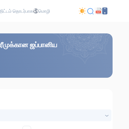
ிட்டம் தொடர்பாக
மொழி
 கரீமுக்கான ஜப்பானிய