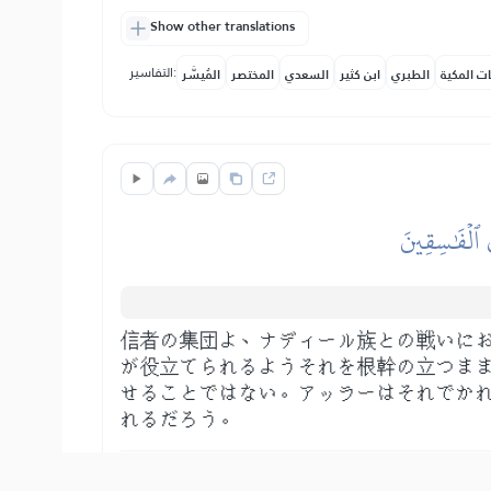
Show other translations
التفاسير:
ات المكية
الطبري
ابن كثير
السعدي
المختصر
المُيسَّر
يَ ٱلۡفَٰسِقِينَ
信者の集団よ、ナディール族との戦いに
が役立てられるようそれを根幹の立つま
せることではない。アッラーはそれでか
れるだろう。
Show other translations