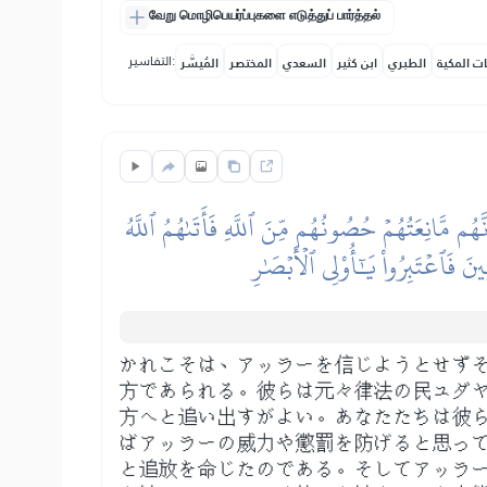
வேறு மொழிபெயர்ப்புகளை எடுத்துப் பார்த்தல்
التفاسير:
ات المكية
الطبري
ابن كثير
السعدي
المختصر
المُيسَّر
هُم مَّانِعَتُهُمۡ حُصُونُهُم مِّنَ ٱللَّهِ فَأَتَىٰهُمُ ٱللَّهُ
َ فَٱعۡتَبِرُواْ يَٰٓأُوْلِي ٱلۡأَبۡصَٰرِ
かれこそは、アッラーを信じようとせず
方であられる。彼らは元々律法の民ユダ
方へと追い出すがよい。あなたたちは彼
ばアッラーの威力や懲罰を防げると思っ
と追放を命じたのである。そしてアッラ