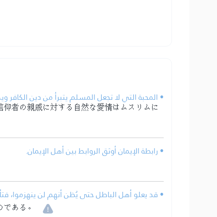
المحبة التي لا تجعل المسلم يتبرأ من دين الكافر ويكره.
信仰者の親戚に対する自然な愛情はムスリムに
• رابطة الإيمان أوثق الروابط بين أهل الإيمان.
قد يعلو أهل الباطل حتى يُظن أنهم لن ينهزموا، فت.
のである。