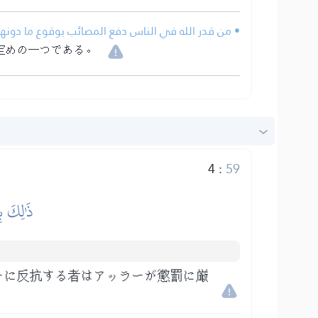
من قدر الله في الناس دفع المصائب بوقوع ما دونها .
定めの一つである。
4
:
59
ذَٰلِكَ بِ
ーに反抗する者はアッラーが懲罰に厳