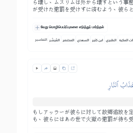
ら壊し、ムスリムは外から壊すという事
が受けた懲罰を受けずに済むよう、彼ら
வேறு மொழிபெயர்ப்புகளை எடுத்துப் பார்த்தல்
التفاسير:
ات المكية
الطبري
ابن كثير
السعدي
المختصر
المُيسَّر
عَذَابُ ٱلنَّارِ
もしアッラーが彼らに対して故郷追放を
も、彼らにはあの世で火獄の懲罰が待ち