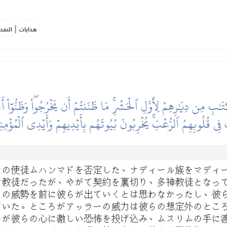
|
هدايات
النفح
 مِن دِيَٰرِهِمۡ لِأَوَّلِ ٱلۡحَشۡرِۚ مَا ظَنَنتُمۡ أَن يَخۡرُجُواْۖ وَظَنُّوٓاْ أَنَّ
ِي قُلُوبِهِمُ ٱلرُّعۡبَۚ يُخۡرِبُونَ بُيُوتَهُم بِأَيۡدِيهِمۡ وَأَيۡدِي ٱلۡمُؤۡمِنِين
その使徒ムハンマドを否定した、ナディール族をマディ
ヤ教徒だったが、やがて契約を裏切り、多神教徒となっ
らの威勢を前に彼らが出ていくとは思わなかったし、彼
ていた。ところがアッラーの威力は彼らの想定外のとこ
ーが彼らの心に激しい恐怖を投げ込み、ムスリムの手に