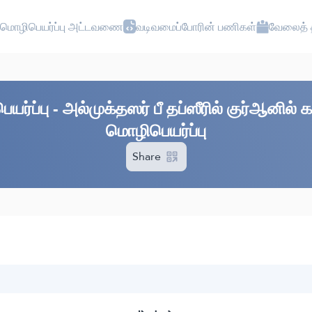
மொழிபெயர்ப்பு அட்டவணை
வடிவமைப்போரின் பணிகள்
வேலைத் த
்ப்பு - அல்முக்தஸர் பீ தப்ஸீரில் குர்ஆனில்
மொழிபெயர்ப்பு
Share