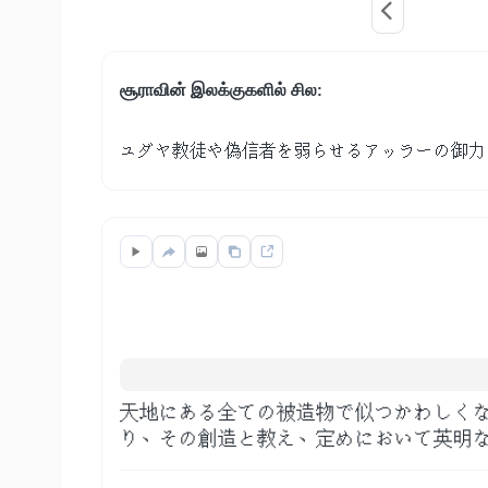
சூராவின் இலக்குகளில் சில:
ユダヤ教徒や偽信者を弱らせるアッラーの御力
天地にある全ての被造物で似つかわしく
り、その創造と教え、定めにおいて英明