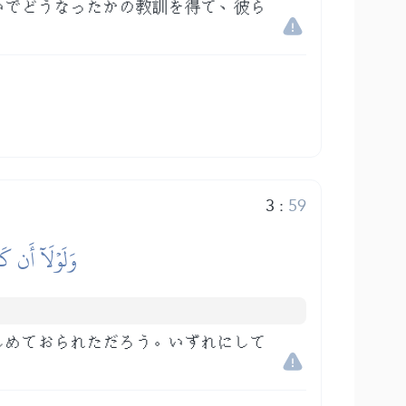
いでどうなったかの教訓を得て、彼ら
3
:
59
وَلَوۡلَآ أَن كَ
しめておられただろう。いずれにして