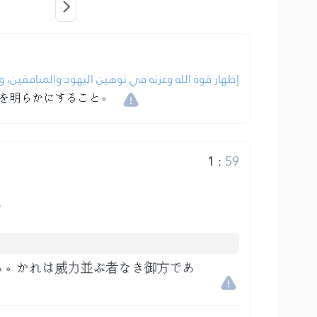
إظهار قوة الله وعزته في توهين اليهود والمنافقين،.
を明らかにすること。
1
:
59
س
る。かれは威力並ぶ者なき御方であ