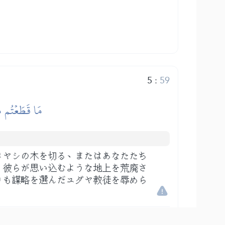
5
:
59
مَا قَطَعۡتُم مِّ
メヤシの木を切る、またはあなたたち
、彼らが思い込むような地上を荒廃さ
りも謀略を選んだユダヤ教徒を辱めら