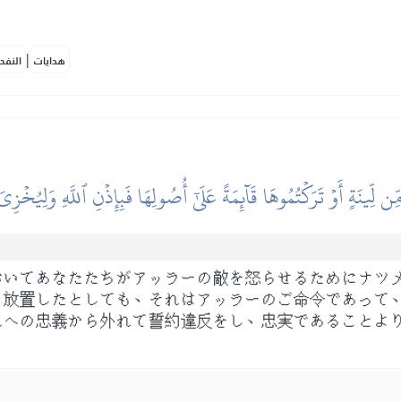
|
هدايات
النفح
ن لِّينَةٍ أَوۡ تَرَكۡتُمُوهَا قَآئِمَةً عَلَىٰٓ أُصُولِهَا فَبِإِذۡنِ ٱللَّهِ وَلِيُخۡزِ
おいてあなたたちがアッラーの敵を怒らせるためにナツ
ま放置したとしても、それはアッラーのご命令であって
れへの忠義から外れて誓約違反をし、忠実であることよ