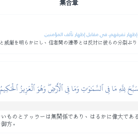
集合章
 وإظهار تفرقهم، في مقابل إظهار تآلف المؤمنين
と威厳を明らかにし、信者間の連帯とは反対に彼らの分裂ぶり
َبَّحَ لِلَّهِ مَا فِي ٱلسَّمَٰوَٰتِ وَمَا فِي ٱلۡأَرۡضِۖ وَهُوَ ٱلۡعَزِيزُ ٱلۡحَكِيمُ
ないものとアッラーは無関係であり、はるかに偉大であ
な御方。