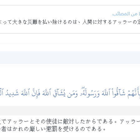
• من المصائب
よって大きな災難を払い除けるのは、人間に対するアッラーの
أَنَّهُمۡ شَآقُّواْ ٱللَّهَ وَرَسُولَهُۥۖ وَمَن يُشَآقِّ ٱللَّهَ فَإِنَّ ٱللَّهَ شَدِيدُ ٱ
反でアッラーとその使徒に敵対したからである。アッラ
の者はかれの厳しい懲罰を受けるのである。