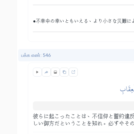
●不幸中の幸いともいえる、より小さな災難に
பக்க எண்: 546
لۡعِقَابِ
彼らに起こったことは、不信仰と誓約違
しい御方だということを知れ。必ずやそ