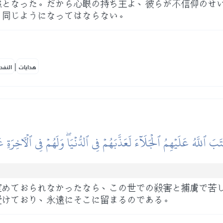
態となった。だから心眼の持ち主よ、彼らが不信仰のせ
と同じようになってはならない。
|
هدايات
النفح
تَبَ ٱللَّهُ عَلَيۡهِمُ ٱلۡجَلَآءَ لَعَذَّبَهُمۡ فِي ٱلدُّنۡيَاۖ وَلَهُمۡ فِي ٱلۡأٓخِرَةِ 
定めておられなかったなら、この世での殺害と捕虜で苦
受けており、永遠にそこに留まるのである。