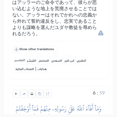
はアッラーのご命令であって、彼らが思
い込むような地上を荒廃させることでは
ない。アッラーはそれでかれへの忠義か
ら外れて誓約違反をし、忠実であること
よりも謀略を選んだユダヤ教徒を辱めら
れるだろう。
Show other translations
التفاسير:
الطبري
ابن كثير
السعدي
المختصر
المُيسَّر
|
هدايات
النفحات المكية
6
:
59
وَمَآ أَفَآءَ ٱللَّهُ عَلَىٰ رَسُولِهِۦ مِنۡهُمۡ فَمَآ أَوۡجَفۡتُمۡ