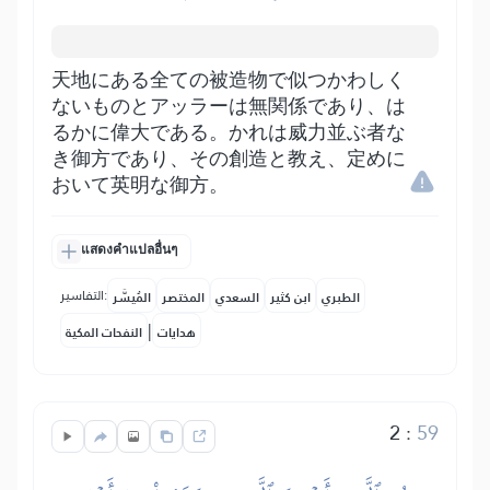
天地にある全ての被造物で似つかわしく
ないものとアッラーは無関係であり、は
るかに偉大である。かれは威力並ぶ者な
き御方であり、その創造と教え、定めに
おいて英明な御方。
แสดงคำแปลอื่นๆ
التفاسير:
الطبري
ابن كثير
السعدي
المختصر
المُيسَّر
|
هدايات
النفحات المكية
2
:
59