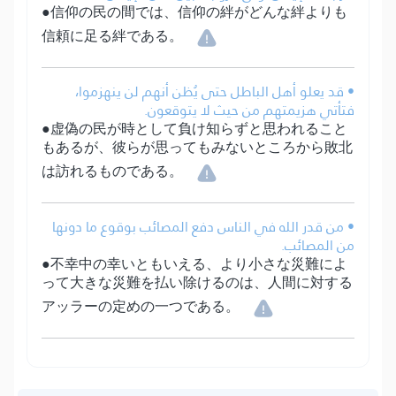
●信仰の民の間では、信仰の絆がどんな絆よりも
信頼に足る絆である。
• قد يعلو أهل الباطل حتى يُظن أنهم لن ينهزموا،
فتأتي هزيمتهم من حيث لا يتوقعون.
●虚偽の民が時として負け知らずと思われること
もあるが、彼らが思ってもみないところから敗北
は訪れるものである。
• من قدر الله في الناس دفع المصائب بوقوع ما دونها
من المصائب.
●不幸中の幸いともいえる、より小さな災難によ
って大きな災難を払い除けるのは、人間に対する
アッラーの定めの一つである。