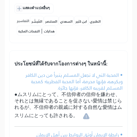
แสดงคำแปลอื่นๆ
التفاسير:
الطبري
ابن كثير
السعدي
المختصر
المُيسَّر
|
هدايات
النفحات المكية
ประโยชน์​ที่​ได้รับ​จากโองการต่างๆ ในหน้านี้:
• المحبة التي لا تجعل المسلم يتبرأ من دين الكافر
ويكرهه، فإنها محرمة، أما المحبة الفطرية؛ كمحبة
المسلم لقريبه الكافر، فإنها جائزة.
●ムスリムにとって、不信仰者の信仰を嫌わせ、
それとは無縁であることを促さない愛情は禁じら
れるが、不信仰者の親戚に対する自然な愛情はム
スリムにとっても許される。
• رابطة الإيمان أوثق الروابط بين أهل الإيمان.