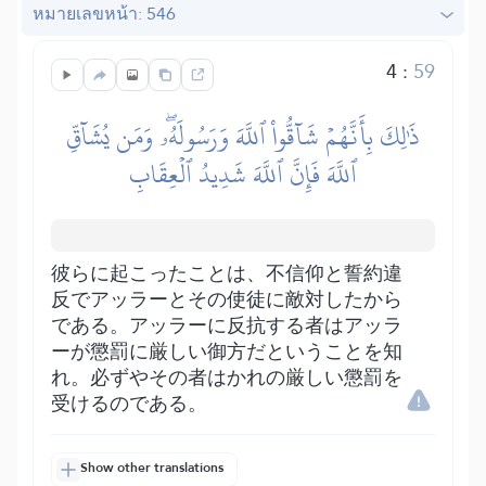
หมายเลขหน้า: 546
4
:
59
ذَٰلِكَ بِأَنَّهُمۡ شَآقُّواْ ٱللَّهَ وَرَسُولَهُۥۖ وَمَن يُشَآقِّ
ٱللَّهَ فَإِنَّ ٱللَّهَ شَدِيدُ ٱلۡعِقَابِ
彼らに起こったことは、不信仰と誓約違
反でアッラーとその使徒に敵対したから
である。アッラーに反抗する者はアッラ
ーが懲罰に厳しい御方だということを知
れ。必ずやその者はかれの厳しい懲罰を
受けるのである。
Show other translations