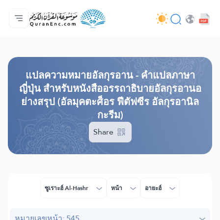
หน้าหลัก
สารบัญ​คำแปล
Audio
บริการสำหรับนักพัฒนา - API
เกี่ยวกับโครงการ
ติดต่อเรา
ภาษา
Browse Old Version
แปล​ความหมาย​อัลกุรอาน​ - คำแปลภาษา
ญี่ปุ่น สำหรับหนังสืออรรถาธิบายอัลกุรอานอ
ย่างสรุป (อัลมุคตะศ็อร ฟีตัฟซีร อัลกุรอานิล
กะรีม)
Share
ซูเราะฮ์ Al-Hashr
หน้า
อายะฮ์
หมายเลขหน้า: 545