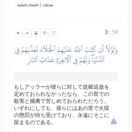
|
هدايات
النفحات المكية
3
:
59
وَلَوۡلَآ أَن كَتَبَ ٱللَّهُ عَلَيۡهِمُ ٱلۡجَلَآءَ لَعَذَّبَهُمۡ فِي
ٱلدُّنۡيَاۖ وَلَهُمۡ فِي ٱلۡأٓخِرَةِ عَذَابُ ٱلنَّارِ
もしアッラーが彼らに対して故郷追放を
定めておられなかったなら、この世での
殺害と捕虜で苦しめておられただろう。
いずれにしても、彼らにはあの世で火獄
の懲罰が待ち受けており、永遠にそこに
留まるのである。