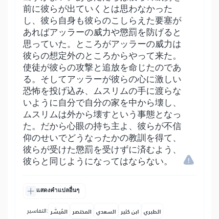
前に彼らが出ていくとは思わなかった
し、彼ら自身も彼らのこしらえた要塞が
あればアッラーの威力や懲罰を防げると
思っていた。ところがアッラーの威力は
彼らの想定外のところからやって来た。
使徒が彼らの攻撃と追放を命じたのであ
る。そしてアッラーが彼らの心に激しい
恐怖を投げ込み、ムスリムの手に渡らな
いように自分で自分の家を中から壊し、
ムスリムは外から壊すという事態となっ
た。だから心眼の持ち主よ、彼らが不信
仰のせいでどうなったかの教訓を得て、
彼らが受けた懲罰を受けずに済むよう、
彼らと同じようになってはならない。
แสดงคำแปลอื่นๆ
التفاسير:
الطبري
ابن كثير
السعدي
المختصر
المُيسَّر