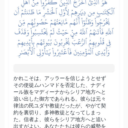
هُوَ ٱلَّذِيٓ أَخۡرَجَ ٱلَّذِينَ كَفَرُواْ مِنۡ أَهۡلِ
ٱلۡكِتَٰبِ مِن دِيَٰرِهِمۡ لِأَوَّلِ ٱلۡحَشۡرِۚ مَا ظَنَنتُمۡ أَن
يَخۡرُجُواْۖ وَظَنُّوٓاْ أَنَّهُم مَّانِعَتُهُمۡ حُصُونُهُم مِّنَ
ٱللَّهِ فَأَتَىٰهُمُ ٱللَّهُ مِنۡ حَيۡثُ لَمۡ يَحۡتَسِبُواْۖ وَقَذَفَ
فِي قُلُوبِهِمُ ٱلرُّعۡبَۚ يُخۡرِبُونَ بُيُوتَهُم بِأَيۡدِيهِمۡ
وَأَيۡدِي ٱلۡمُؤۡمِنِينَ فَٱعۡتَبِرُواْ يَٰٓأُوْلِي ٱلۡأَبۡصَٰرِ
かれこそは、アッラーを信じようとせず
その使徒ムハンマドを否定した、ナディ
ール族をマディーナからシリア地方へと
追い出した御方であられる。彼らは元々
律法の民ユダヤ教徒だったが、やがて契
約を裏切り、多神教徒となってしまっ
た。信者よ、彼らをシリア地方へと追い
出すがよい。あなたたちは彼らの威勢を