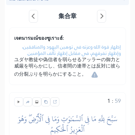
集合章
เจตนารมณ์ของซูเราะฮ์:
إظهار قوة الله وعزته في توهين اليهود والمنافقين،
وإظهار تفرقهم، في مقابل إظهار تآلف المؤمنين.
ユダヤ教徒や偽信者を弱らせるアッラーの御力と
威厳を明らかにし、信者間の連帯とは反対に彼ら
の分裂ぶりを明らかにすること。
1
:
59
سَبَّحَ لِلَّهِ مَا فِي ٱلسَّمَٰوَٰتِ وَمَا فِي ٱلۡأَرۡضِۖ وَهُوَ
ٱلۡعَزِيزُ ٱلۡحَكِيمُ