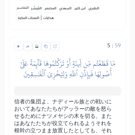
التفاسير:
الطبري
ابن كثير
السعدي
المختصر
المُيسَّر
|
هدايات
النفحات المكية
5
:
59
مَا قَطَعۡتُم مِّن لِّينَةٍ أَوۡ تَرَكۡتُمُوهَا قَآئِمَةً عَلَىٰٓ
أُصُولِهَا فَبِإِذۡنِ ٱللَّهِ وَلِيُخۡزِيَ ٱلۡفَٰسِقِينَ
信者の集団よ、ナディール族との戦いに
おいてあなたたちがアッラーの敵を怒ら
せるためにナツメヤシの木を切る、また
はあなたたちが役立てられるようそれを
根幹の立つまま放置したとしても、それ