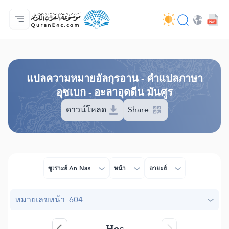
หน้าหลัก
สารบัญ​คำแปล
Audio
บริการสำหรับนักพัฒนา - API
เกี่ยวกับโครงการ
ติดต่อเรา
ภาษา
Browse Old Version
แปล​ความหมาย​อัลกุรอาน​ - คำแปลภาษา
อุซเบก - อะลาอุดดีน มันศูร
ดาวน์โหลด
Share
ซูเราะฮ์ An-Nās
หน้า
อายะฮ์
หมายเลขหน้า: 604
Нос