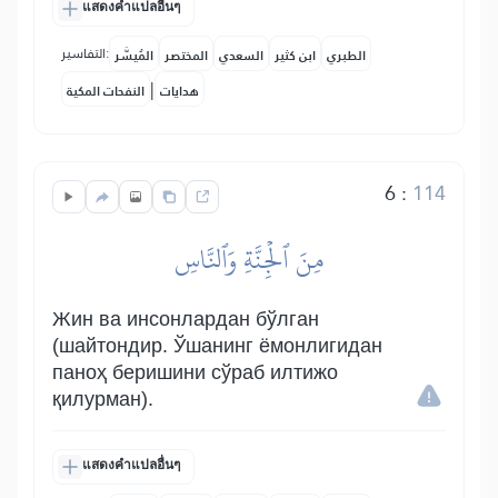
แสดงคำแปลอื่นๆ
التفاسير:
الطبري
ابن كثير
السعدي
المختصر
المُيسَّر
|
هدايات
النفحات المكية
6
:
114
مِنَ ٱلۡجِنَّةِ وَٱلنَّاسِ
Жин ва инсонлардан бўлган
(шайтондир. Ўшанинг ёмонлигидан
паноҳ беришини сўраб илтижо
қилурман).
แสดงคำแปลอื่นๆ