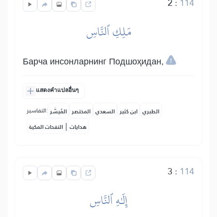
2
:
114
مَلِكِ ٱلنَّاسِ
Барча инсонларнинг Подшоҳидан,
แสดงคำแปลอื่นๆ
التفاسير:
الطبري
ابن كثير
السعدي
المختصر
المُيسَّر
|
هدايات
النفحات المكية
3
:
114
إِلَٰهِ ٱلنَّاسِ