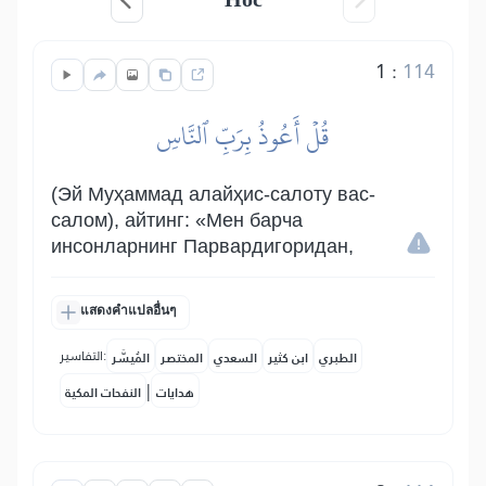
1
:
114
قُلۡ أَعُوذُ بِرَبِّ ٱلنَّاسِ
(Эй Муҳаммад алайҳис-салоту вас-
салом), айтинг: «Мен барча
инсонларнинг Парвардигоридан,
แสดงคำแปลอื่นๆ
التفاسير:
الطبري
ابن كثير
السعدي
المختصر
المُيسَّر
|
هدايات
النفحات المكية