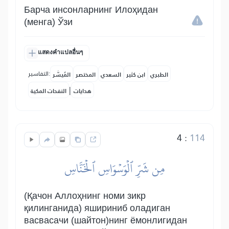
Барча инсонларнинг Илоҳидан
(менга) Ўзи
แสดงคำแปลอื่นๆ
التفاسير:
الطبري
ابن كثير
السعدي
المختصر
المُيسَّر
|
هدايات
النفحات المكية
4
:
114
مِن شَرِّ ٱلۡوَسۡوَاسِ ٱلۡخَنَّاسِ
(Қачон Аллоҳнинг номи зикр
қилинганида) яшириниб оладиган
васвасачи (шайтон)нинг ёмонлигидан