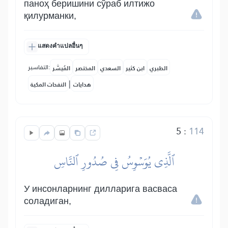
паноҳ беришини сўраб илтижо
қилурманки,
แสดงคำแปลอื่นๆ
التفاسير:
الطبري
ابن كثير
السعدي
المختصر
المُيسَّر
|
هدايات
النفحات المكية
5
:
114
ٱلَّذِي يُوَسۡوِسُ فِي صُدُورِ ٱلنَّاسِ
У инсонларнинг дилларига васваса
соладиган,