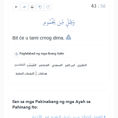
43
:
56
وَظِلّٖ مِّن يَحۡمُومٖ
Bit će u tami crnog dima.
Paglalahad ng mga Ibang Salin
التفاسير:
الطبري
ابن كثير
السعدي
المختصر
المُيسَّر
|
هدايات
النفحات المكية
Ilan sa mga Pakinabang ng mga Ayah sa
Pahinang Ito:
• العمل الصالح سبب لنيل النعيم في الآخرة.