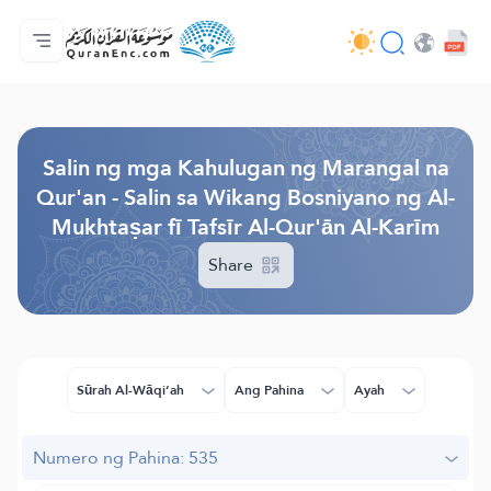
Ang Pangunahin
Indise ng mga Salin
Audio
Mga Serbisyo ng mga Developer - API
Tungkol
makipag-ugnayan sa amin
Ang Wika
Browse Old Version
Salin ng mga Kahulugan ng Marangal na
Qur'an - Salin sa Wikang Bosniyano ng Al-
Mukhtaṣar fī Tafsīr Al-Qur'ān Al-Karīm
Share
Sūrah Al-Wāqi‘ah
Ang Pahina
Ayah
Numero ng Pahina: 535