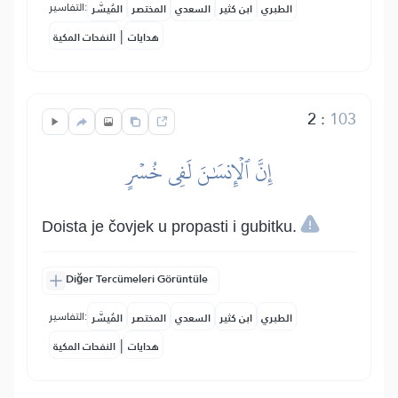
التفاسير:
الطبري
ابن كثير
السعدي
المختصر
المُيسَّر
|
هدايات
النفحات المكية
2
:
103
إِنَّ ٱلۡإِنسَٰنَ لَفِي خُسۡرٍ
Doista je čovjek u propasti i gubitku.
Diğer Tercümeleri Görüntüle
التفاسير:
الطبري
ابن كثير
السعدي
المختصر
المُيسَّر
|
هدايات
النفحات المكية