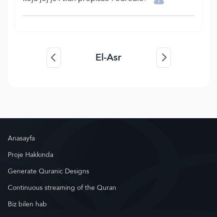
El-Asr
Anasayfa
Proje Hakkında
Generate Quranic Designs
Continuous streaming of the Quran
Biz bilen hab