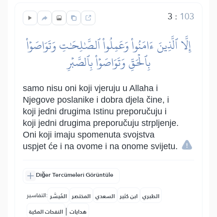
3
:
103
إِلَّا ٱلَّذِينَ ءَامَنُواْ وَعَمِلُواْ ٱلصَّٰلِحَٰتِ وَتَوَاصَوۡاْ
بِٱلۡحَقِّ وَتَوَاصَوۡاْ بِٱلصَّبۡرِ
samo nisu oni koji vjeruju u Allaha i
Njegove poslanike i dobra djela čine, i
koji jedni drugima Istinu preporučuju i
koji jedni drugima preporučuju strpljenje.
Oni koji imaju spomenuta svojstva
uspjet će i na ovome i na onome svijetu.
Diğer Tercümeleri Görüntüle
التفاسير:
الطبري
ابن كثير
السعدي
المختصر
المُيسَّر
|
هدايات
النفحات المكية