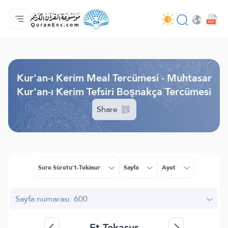
Anasayfa
Mealler Fihristi
Audio
Geliştirici Hizmetleri - API
Proje Hakkında
Biz bilen hab
Geçerli dil
Browse Old Version
Kur'an-ı Kerim Meal Tercümesi - Muhtasar
Kur'an-ı Kerim Tefsiri Boşnakça Tercümesi
Share
Sure Sûretu't-Tekâsur
Sayfa
Ayet
Sayfa numarası: 600
Et-Tekasur