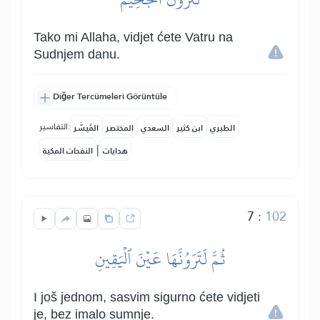
Tako mi Allaha, vidjet ćete Vatru na
Sudnjem danu.
Diğer Tercümeleri Görüntüle
التفاسير:
الطبري
ابن كثير
السعدي
المختصر
المُيسَّر
|
هدايات
النفحات المكية
7
:
102
ثُمَّ لَتَرَوُنَّهَا عَيۡنَ ٱلۡيَقِينِ
I još jednom, sasvim sigurno ćete vidjeti
je, bez imalo sumnje.