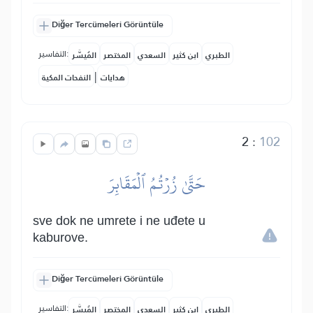
Diğer Tercümeleri Görüntüle
التفاسير:
الطبري
ابن كثير
السعدي
المختصر
المُيسَّر
|
هدايات
النفحات المكية
2
:
102
حَتَّىٰ زُرۡتُمُ ٱلۡمَقَابِرَ
sve dok ne umrete i ne uđete u
kaburove.
Diğer Tercümeleri Görüntüle
التفاسير:
الطبري
ابن كثير
السعدي
المختصر
المُيسَّر