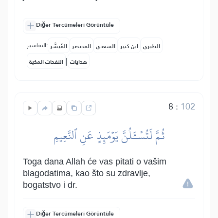
Diğer Tercümeleri Görüntüle
التفاسير:
الطبري
ابن كثير
السعدي
المختصر
المُيسَّر
|
هدايات
النفحات المكية
8
:
102
ثُمَّ لَتُسۡـَٔلُنَّ يَوۡمَئِذٍ عَنِ ٱلنَّعِيمِ
Toga dana Allah će vas pitati o vašim
blagodatima, kao što su zdravlje,
bogatstvo i dr.
Diğer Tercümeleri Görüntüle