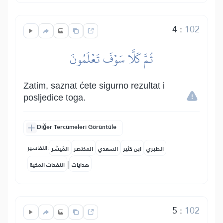
4
:
102
ثُمَّ كَلَّا سَوۡفَ تَعۡلَمُونَ
Zatim, saznat ćete sigurno rezultat i
posljedice toga.
Diğer Tercümeleri Görüntüle
التفاسير:
الطبري
ابن كثير
السعدي
المختصر
المُيسَّر
|
هدايات
النفحات المكية
5
:
102