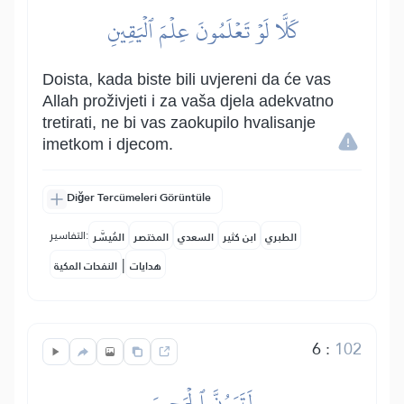
كَلَّا لَوۡ تَعۡلَمُونَ عِلۡمَ ٱلۡيَقِينِ
Doista, kada biste bili uvjereni da će vas
Allah proživjeti i za vaša djela adekvatno
tretirati, ne bi vas zaokupilo hvalisanje
imetkom i djecom.
Diğer Tercümeleri Görüntüle
التفاسير:
الطبري
ابن كثير
السعدي
المختصر
المُيسَّر
|
هدايات
النفحات المكية
6
:
102
لَتَرَوُنَّ ٱلۡجَحِيمَ