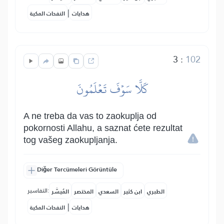
|
هدايات
النفحات المكية
3
:
102
كَلَّا سَوۡفَ تَعۡلَمُونَ
A ne treba da vas to zaokuplja od
pokornosti Allahu, a saznat ćete rezultat
tog vašeg zaokupljanja.
Diğer Tercümeleri Görüntüle
التفاسير:
الطبري
ابن كثير
السعدي
المختصر
المُيسَّر
|
هدايات
النفحات المكية