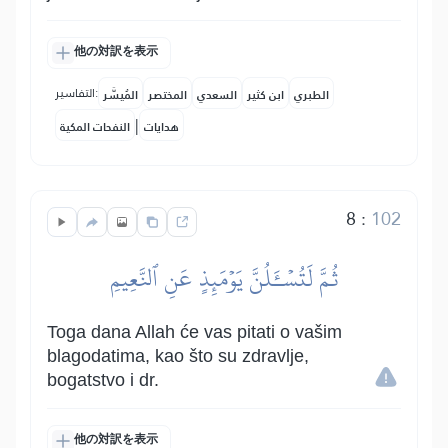
他の対訳を表示
التفاسير:
الطبري
ابن كثير
السعدي
المختصر
المُيسَّر
|
هدايات
النفحات المكية
8
:
102
ثُمَّ لَتُسۡـَٔلُنَّ يَوۡمَئِذٍ عَنِ ٱلنَّعِيمِ
Toga dana Allah će vas pitati o vašim
blagodatima, kao što su zdravlje,
bogatstvo i dr.
他の対訳を表示