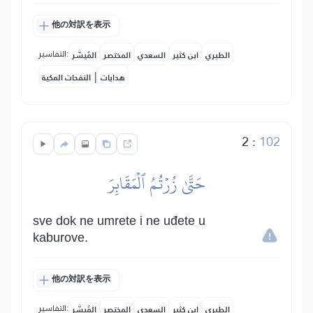
他の対訳を表示
التفاسير:
الطبري
ابن كثير
السعدي
المختصر
المُيسَّر
|
هدايات
النفحات المكية
2
:
102
حَتَّىٰ زُرۡتُمُ ٱلۡمَقَابِرَ
sve dok ne umrete i ne uđete u
kaburove.
他の対訳を表示
التفاسير:
الطبري
ابن كثير
السعدي
المختصر
المُيسَّر