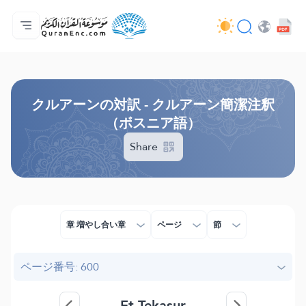
ホーム
対訳の目次
Audio
開発者向け提供サービス - API
事業内容
お問い合わせ
言語
Browse Old Version
クルアーンの対訳 - クルアーン簡潔注釈
（ボスニア語）
Share
章 増やし合い章
ページ
節
ページ番号: 600
Et-Tekasur