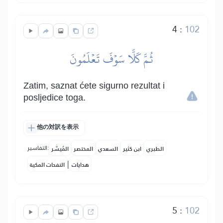
4
:
102
ثُمَّ كَلَّا سَوۡفَ تَعۡلَمُونَ
Zatim, saznat ćete sigurno rezultat i
posljedice toga.
他の対訳を表示
التفاسير:
الطبري
ابن كثير
السعدي
المختصر
المُيسَّر
|
هدايات
النفحات المكية
5
:
102