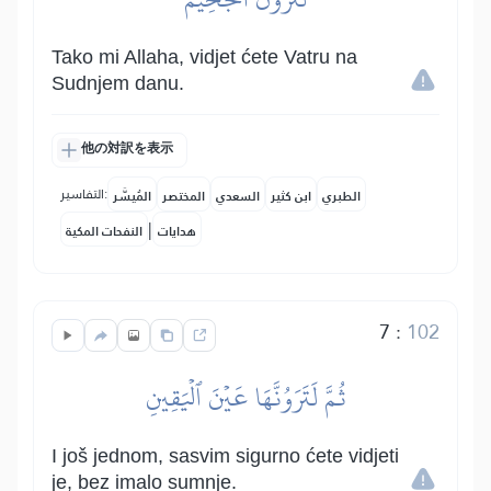
Tako mi Allaha, vidjet ćete Vatru na
Sudnjem danu.
他の対訳を表示
التفاسير:
الطبري
ابن كثير
السعدي
المختصر
المُيسَّر
|
هدايات
النفحات المكية
7
:
102
ثُمَّ لَتَرَوُنَّهَا عَيۡنَ ٱلۡيَقِينِ
I još jednom, sasvim sigurno ćete vidjeti
je, bez imalo sumnje.