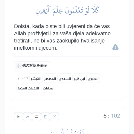
كَلَّا لَوۡ تَعۡلَمُونَ عِلۡمَ ٱلۡيَقِينِ
Doista, kada biste bili uvjereni da će vas
Allah proživjeti i za vaša djela adekvatno
tretirati, ne bi vas zaokupilo hvalisanje
imetkom i djecom.
他の対訳を表示
التفاسير:
الطبري
ابن كثير
السعدي
المختصر
المُيسَّر
|
هدايات
النفحات المكية
6
:
102
لَتَرَوُنَّ ٱلۡجَحِيمَ