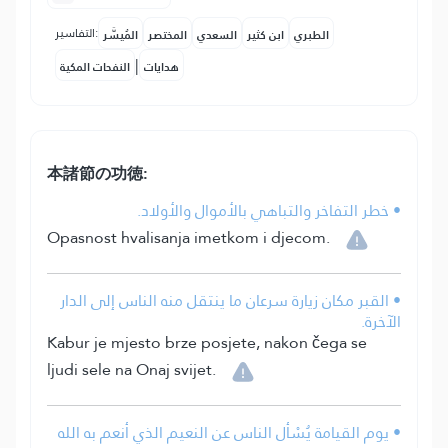
التفاسير:
الطبري
ابن كثير
السعدي
المختصر
المُيسَّر
|
هدايات
النفحات المكية
本諸節の功徳:
• خطر التفاخر والتباهي بالأموال والأولاد.
Opasnost hvalisanja imetkom i djecom.
• القبر مكان زيارة سرعان ما ينتقل منه الناس إلى الدار
الآخرة.
Kabur je mjesto brze posjete, nakon čega se
ljudi sele na Onaj svijet.
• يوم القيامة يُسْأل الناس عن النعيم الذي أنعم به الله