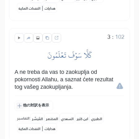
|
هدايات
النفحات المكية
3
:
102
كَلَّا سَوۡفَ تَعۡلَمُونَ
A ne treba da vas to zaokuplja od
pokornosti Allahu, a saznat ćete rezultat
tog vašeg zaokupljanja.
他の対訳を表示
التفاسير:
الطبري
ابن كثير
السعدي
المختصر
المُيسَّر
|
هدايات
النفحات المكية