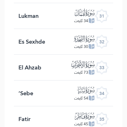
ﮫ
Lukman
31
34 ئايەت
ﮬ
Es Sexhde
32
30 ئايەت
ﮭ
El Ahzab
33
73 ئايەت
ﮮ
Sebe’
34
54 ئايەت
ﮯ
Fatir
35
45 ئايەت