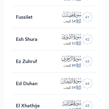
ﯖ
Fussilet
41
54 ئايەت
ﯗ
Esh Shura
42
53 ئايەت
ﯘ
Ez Zuhruf
43
89 ئايەت
ﯙ
Ed Duhan
44
59 ئايەت
ﯚ
El Xhathije
45