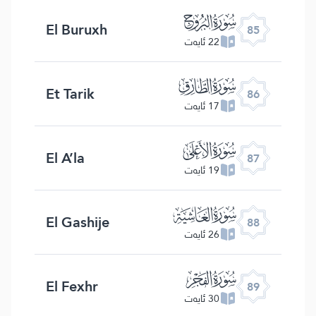
ﰂ
El Buruxh
85
22 ئايەت
ﰃ
Et Tarik
86
17 ئايەت
ﰄ
El A’la
87
19 ئايەت
ﰅ
El Gashije
88
26 ئايەت
ﰆ
El Fexhr
89
30 ئايەت