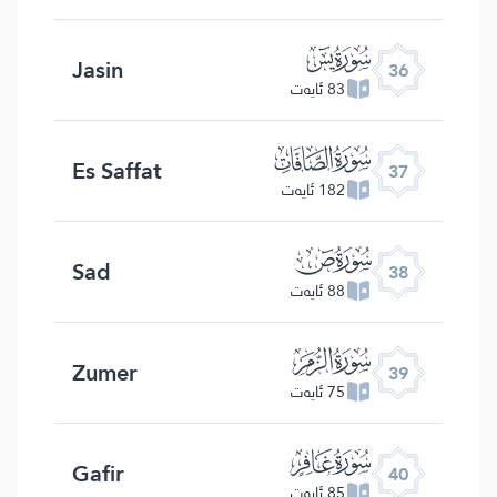
ﮰ
Jasin
36
83 ئايەت
ﮱ
Es Saffat
37
182 ئايەت
ﯓ
Sad
38
88 ئايەت
ﯔ
Zumer
39
75 ئايەت
ﯕ
Gafir
40
85 ئايەت