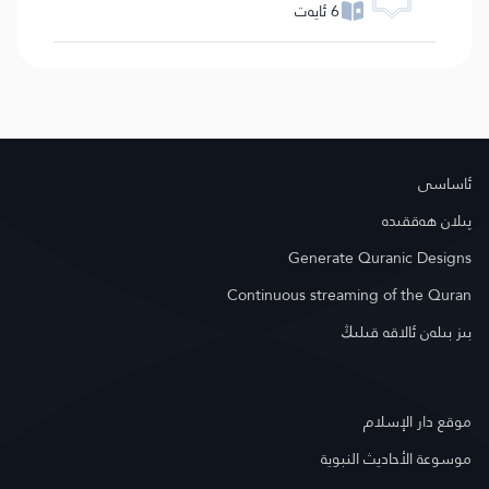
6 ئايەت
ئاساسى
پىلان ھەققىدە
Generate Quranic Designs
Continuous streaming of the Quran
بىز بىلەن ئالاقە قىلىڭ
موقع دار الإسلام
موسوعة الأحاديث النبوية