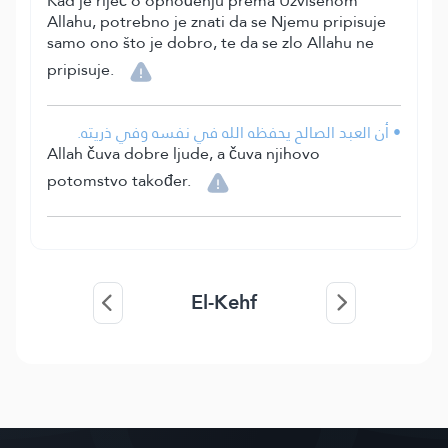
Kad je riječ o ophođenju prema Uzvišenom
Allahu, potrebno je znati da se Njemu pripisuje
samo ono što je dobro, te da se zlo Allahu ne
pripisuje.
• أن العبد الصالح يحفظه الله في نفسه وفي ذريته.
Allah čuva dobre ljude, a čuva njihovo
potomstvo također.
El-Kehf