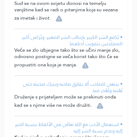
Sud se na ovom svijetu donosi na temelju
vanjštine kad se radi o pitanjima koja su vezana
za imetak i život.
• يُدْفَع الشر الكبير بارتكاب الشر الصغير، ويُرَاعَى أكبر
المصلحتين بتفويت أدناهما.
Veće se zlo izbjegne tako što se učini manje zlo,
odnosno postigne se veća korist tako što će se
propustiti ona koja je manja.
• ينبغي للصاحب ألا يفارق صاحبه ويترك صحبته حتى
يُعْتِبَه ويُعْذِر منه.
Druženje s prijateljem može se prekinuti onda
kad se s njime više ne može družiti.
• استعمال الأدب مع الله تعالى في الألفاظ بنسبة الخير
إليه وعدم نسبة الشر إليه .