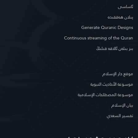
ئاساسى
پىلان ھەققىدە
Generate Quranic Designs
Continuous streaming of the Quran
بىز بىلەن ئالاقە قىلىڭ
موقع دار الإسلام
موسوعة الأحاديث النبوية
موسوعة المصطلحات الإسلامية
بيان الإسلام
تفسير السعدي