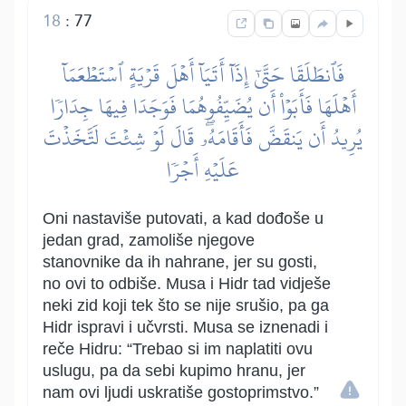
18
:
77
فَٱنطَلَقَا حَتَّىٰٓ إِذَآ أَتَيَآ أَهۡلَ قَرۡيَةٍ ٱسۡتَطۡعَمَآ
أَهۡلَهَا فَأَبَوۡاْ أَن يُضَيِّفُوهُمَا فَوَجَدَا فِيهَا جِدَارٗا
يُرِيدُ أَن يَنقَضَّ فَأَقَامَهُۥۖ قَالَ لَوۡ شِئۡتَ لَتَّخَذۡتَ
عَلَيۡهِ أَجۡرٗا
Oni nastaviše putovati, a kad dođoše u
jedan grad, zamoliše njegove
stanovnike da ih nahrane, jer su gosti,
no ovi to odbiše. Musa i Hidr tad vidješe
neki zid koji tek što se nije srušio, pa ga
Hidr ispravi i učvrsti. Musa se iznenadi i
reče Hidru: “Trebao si im naplatiti ovu
uslugu, pa da sebi kupimo hranu, jer
nam ovi ljudi uskratiše gostoprimstvo.”