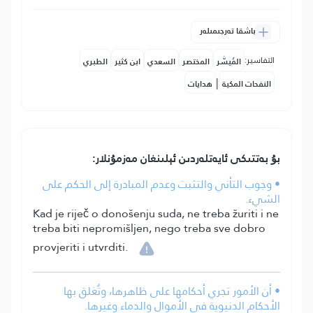
باشقا تەرجىمىلەر
التفاسير:
المُيسَّر
المختصر
السعدي
ابن كثير
الطبري
|
النفحات المكية
هدايات
بۇ بەتتىكى ئايەتلەردىن ئېلىنغان مەزمۇنلار:
• وجوب التأني والتثبت وعدم المبادرة إلى الحكم على
الشيء.
Kad je riječ o donošenju suda, ne treba žuriti i ne
treba biti nepromišljen, nego treba sve dobro
provjeriti i utvrditi.
• أن الأمور تجري أحكامها على ظاهرها، وتُعَلق بها
الأحكام الدنيوية في الأموال والدماء وغيرها.