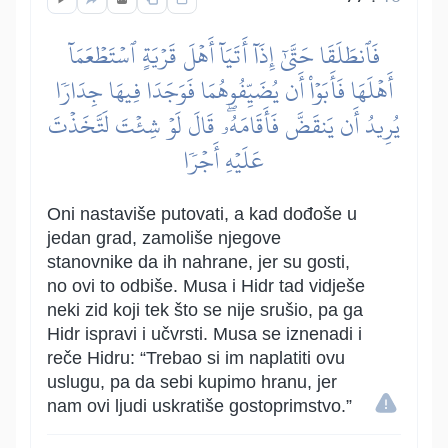
فَٱنطَلَقَا حَتَّىٰٓ إِذَآ أَتَيَآ أَهۡلَ قَرۡيَةٍ ٱسۡتَطۡعَمَآ
أَهۡلَهَا فَأَبَوۡاْ أَن يُضَيِّفُوهُمَا فَوَجَدَا فِيهَا جِدَارٗا
يُرِيدُ أَن يَنقَضَّ فَأَقَامَهُۥۖ قَالَ لَوۡ شِئۡتَ لَتَّخَذۡتَ
عَلَيۡهِ أَجۡرٗا
Oni nastaviše putovati, a kad dođoše u
jedan grad, zamoliše njegove
stanovnike da ih nahrane, jer su gosti,
no ovi to odbiše. Musa i Hidr tad vidješe
neki zid koji tek što se nije srušio, pa ga
Hidr ispravi i učvrsti. Musa se iznenadi i
reče Hidru: “Trebao si im naplatiti ovu
uslugu, pa da sebi kupimo hranu, jer
nam ovi ljudi uskratiše gostoprimstvo.”