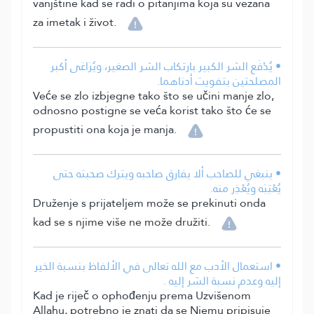
vanjštine kad se radi o pitanjima koja su vezana
za imetak i život.
• يُدْفَع الشر الكبير بارتكاب الشر الصغير، ويُرَاعَى أكبر
المصلحتين بتفويت أدناهما.
Veće se zlo izbjegne tako što se učini manje zlo,
odnosno postigne se veća korist tako što će se
propustiti ona koja je manja.
• ينبغي للصاحب ألا يفارق صاحبه ويترك صحبته حتى
يُعْتِبَه ويُعْذِر منه.
Druženje s prijateljem može se prekinuti onda
kad se s njime više ne može družiti.
• استعمال الأدب مع الله تعالى في الألفاظ بنسبة الخير
إليه وعدم نسبة الشر إليه .
Kad je riječ o ophođenju prema Uzvišenom
Allahu, potrebno je znati da se Njemu pripisuje