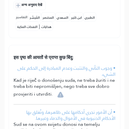
अन्य अनुवाद देखें
التفاسير:
الطبري
ابن كثير
السعدي
المختصر
المُيسَّر
|
هدايات
النفحات المكية
इस पृष्ठ की आयतों से प्राप्त कुछ बिंदु:
• وجوب التأني والتثبت وعدم المبادرة إلى الحكم على
الشيء.
Kad je riječ o donošenju suda, ne treba žuriti i ne
treba biti nepromišljen, nego treba sve dobro
provjeriti i utvrditi.
• أن الأمور تجري أحكامها على ظاهرها، وتُعَلق بها
الأحكام الدنيوية في الأموال والدماء وغيرها.
Sud se na ovom svijetu donosi na temelju