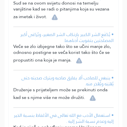
Sud se na ovom svijetu donosi na temelju
vanjštine kad se radi o pitanjima koja su vezana
za imetak i život.
• يُدْفَع الشر الكبير بارتكاب الشر الصغير، ويُرَاعَى أكبر
المصلحتين بتفويت أدناهما.
Veće se zlo izbjegne tako što se učini manje zlo,
odnosno postigne se veća korist tako što će se
propustiti ona koja je manja.
• ينبغي للصاحب ألا يفارق صاحبه ويترك صحبته حتى
يُعْتِبَه ويُعْذِر منه.
Druženje s prijateljem može se prekinuti onda
kad se s njime više ne može družiti.
• استعمال الأدب مع الله تعالى في الألفاظ بنسبة الخير
إليه وعدم نسبة الشر إليه .