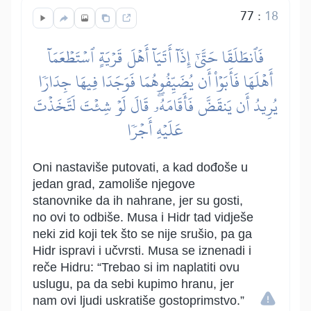
77
:
18
فَٱنطَلَقَا حَتَّىٰٓ إِذَآ أَتَيَآ أَهۡلَ قَرۡيَةٍ ٱسۡتَطۡعَمَآ
أَهۡلَهَا فَأَبَوۡاْ أَن يُضَيِّفُوهُمَا فَوَجَدَا فِيهَا جِدَارٗا
يُرِيدُ أَن يَنقَضَّ فَأَقَامَهُۥۖ قَالَ لَوۡ شِئۡتَ لَتَّخَذۡتَ
عَلَيۡهِ أَجۡرٗا
Oni nastaviše putovati, a kad dođoše u
jedan grad, zamoliše njegove
stanovnike da ih nahrane, jer su gosti,
no ovi to odbiše. Musa i Hidr tad vidješe
neki zid koji tek što se nije srušio, pa ga
Hidr ispravi i učvrsti. Musa se iznenadi i
reče Hidru: “Trebao si im naplatiti ovu
uslugu, pa da sebi kupimo hranu, jer
nam ovi ljudi uskratiše gostoprimstvo.”