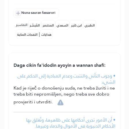
Nuna sauran fassarori
التفاسير:
الطبري
ابن كثير
السعدي
المختصر
المُيسَّر
|
هدايات
النفحات المكية
Daga cikin fa'idodin ayoyin a wannan shafi:
• وجوب التأني والتثبت وعدم المبادرة إلى الحكم على
الشيء.
Kad je riječ o donošenju suda, ne treba žuriti i ne
treba biti nepromišljen, nego treba sve dobro
provjeriti i utvrditi.
• أن الأمور تجري أحكامها على ظاهرها، وتُعَلق بها
الأحكام الدنيوية في الأموال والدماء وغيرها.