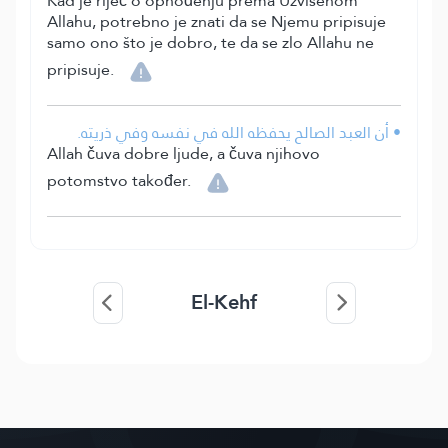
Kad je riječ o ophođenju prema Uzvišenom
Allahu, potrebno je znati da se Njemu pripisuje
samo ono što je dobro, te da se zlo Allahu ne
pripisuje.
• أن العبد الصالح يحفظه الله في نفسه وفي ذريته.
Allah čuva dobre ljude, a čuva njihovo
potomstvo također.
El-Kehf