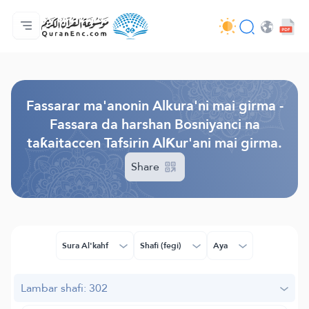
Gida
Jerin ginshikan taken fassarorin
Audio
Ayyukan masu bunkasawa - API
Dangane da wannan aikin
Ka tuntube mu
Harshe
Browse Old Version
Fassarar ma'anonin Alkura'ni mai girma -
Fassara da harshan Bosniyanci na
taƙaitaccen Tafsirin AlƘur'ani mai girma.
Share
Sura Al'kahf
Shafi (fegi)
Aya
Lambar shafi: 302